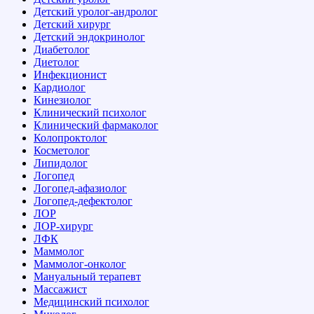
Детский уролог-андролог
Детский хирург
Детский эндокринолог
Диабетолог
Диетолог
Инфекционист
Кардиолог
Кинезиолог
Клинический психолог
Клинический фармаколог
Колопроктолог
Косметолог
Липидолог
Логопед
Логопед-афазиолог
Логопед-дефектолог
ЛОР
ЛОР-хирург
ЛФК
Маммолог
Маммолог-онколог
Мануальный терапевт
Массажист
Медицинский психолог