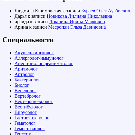
Людмила Кшимовская
к записи
Зураев Олег Аузбиевич
Дарья
к записи
Новикова Лилиана Николаевна
ираида
к записи
Локшина Ирина Марковна
Арина
к записи
Месропян Эльза Давидовна
Специальности
Акушер-гинеколог
Аллерголог-иммунолог
Анестезиолог-реаниматолог
Аритмолог
Артролог
Бактериолог
Биолог
Венеролог
Вертебролог
Вертеброневролог
Вестибулолог
Вирусолог
Гастроэнтеролог
Гематолог
Гемостазиолог
Генетик