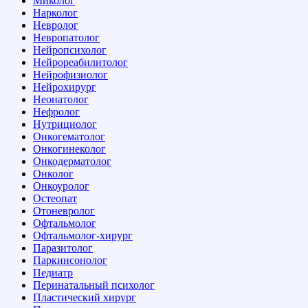
Миколог
Нарколог
Невролог
Невропатолог
Нейропсихолог
Нейрореабилитолог
Нейрофизиолог
Нейрохирург
Неонатолог
Нефролог
Нутрициолог
Онкогематолог
Онкогинеколог
Онкодерматолог
Онколог
Онкоуролог
Остеопат
Отоневролог
Офтальмолог
Офтальмолог-хирург
Паразитолог
Паркинсонолог
Педиатр
Перинатальный психолог
Пластический хирург