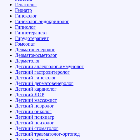
Гепатолог
Гериатр
Гинеколог
Гинеколог-эндокринолог
Гипнолог
Гипнотерапевт
Гирудотерапевт
Гомеопат
Дерматовенеролог
Дерматокосметолог
Дерматолог
Детский аллерголог-иммунолог
Детский гастроэнтеролог
Детский гинеколог
Детский дерматовенеролог
Детский кардиолог
Детский ЛОР
Детский массажист
Детский невролог
Детский онколог
Детский психиатр
Детский психолог
Детский стоматолог
Детский травматолог-ортопед
Детский уролог