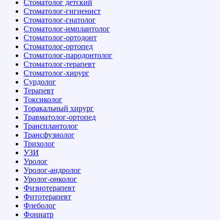
Стоматолог детский
Стоматолог-гигиенист
Стоматолог-гнатолог
Стоматолог-имплантолог
Стоматолог-ортодонт
Стоматолог-ортопед
Стоматолог-пародонтолог
Стоматолог-терапевт
Стоматолог-хирург
Сурдолог
Терапевт
Токсиколог
Торакальный хирург
Травматолог-ортопед
Трансплантолог
Трансфузиолог
Трихолог
УЗИ
Уролог
Уролог-андролог
Уролог-онколог
Физиотерапевт
Фитотерапевт
Флеболог
Фониатр