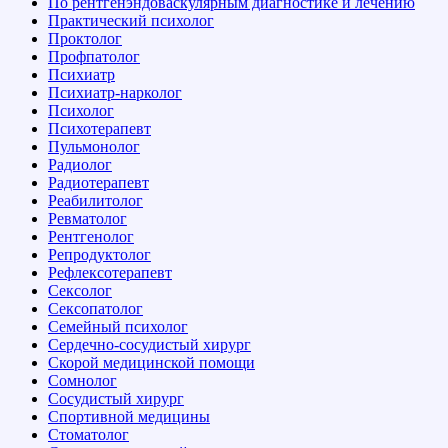
По рентгенэндоваскулярным диагностике и лечению
Практический психолог
Проктолог
Профпатолог
Психиатр
Психиатр-нарколог
Психолог
Психотерапевт
Пульмонолог
Радиолог
Радиотерапевт
Реабилитолог
Ревматолог
Рентгенолог
Репродуктолог
Рефлексотерапевт
Сексолог
Сексопатолог
Семейный психолог
Сердечно-сосудистый хирург
Скорой медицинской помощи
Сомнолог
Сосудистый хирург
Спортивной медицины
Стоматолог