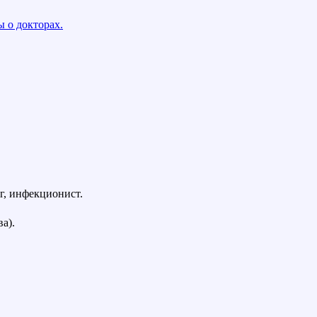
 о докторах.
г, инфекционист.
а).