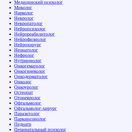
Медицинский психолог
Миколог
Нарколог
Невролог
Невропатолог
Нейропсихолог
Нейрореабилитолог
Нейрофизиолог
Нейрохирург
Неонатолог
Нефролог
Нутрициолог
Онкогематолог
Онкогинеколог
Онкодерматолог
Онколог
Онкоуролог
Остеопат
Отоневролог
Офтальмолог
Офтальмолог-хирург
Паразитолог
Паркинсонолог
Педиатр
Перинатальный психолог