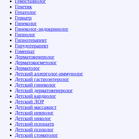
Гемостазиолог
Генетик
Гепатолог
Гериатр
Гинеколог
Гинеколог-эндокринолог
Гипнолог
Гипнотерапевт
Гирудотерапевт
Гомеопат
Дерматовенеролог
Дерматокосметолог
Дерматолог
Детский аллерголог-иммунолог
Детский гастроэнтеролог
Детский гинеколог
Детский дерматовенеролог
Детский кардиолог
Детский ЛОР
Детский массажист
Детский невролог
Детский онколог
Детский психиатр
Детский психолог
Детский стоматолог