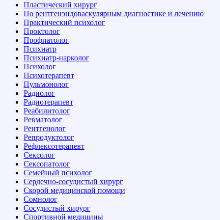
Пластический хирург
По рентгенэндоваскулярным диагностике и лечению
Практический психолог
Проктолог
Профпатолог
Психиатр
Психиатр-нарколог
Психолог
Психотерапевт
Пульмонолог
Радиолог
Радиотерапевт
Реабилитолог
Ревматолог
Рентгенолог
Репродуктолог
Рефлексотерапевт
Сексолог
Сексопатолог
Семейный психолог
Сердечно-сосудистый хирург
Скорой медицинской помощи
Сомнолог
Сосудистый хирург
Спортивной медицины