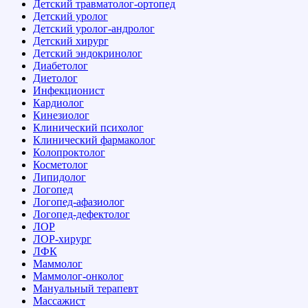
Детский травматолог-ортопед
Детский уролог
Детский уролог-андролог
Детский хирург
Детский эндокринолог
Диабетолог
Диетолог
Инфекционист
Кардиолог
Кинезиолог
Клинический психолог
Клинический фармаколог
Колопроктолог
Косметолог
Липидолог
Логопед
Логопед-афазиолог
Логопед-дефектолог
ЛОР
ЛОР-хирург
ЛФК
Маммолог
Маммолог-онколог
Мануальный терапевт
Массажист