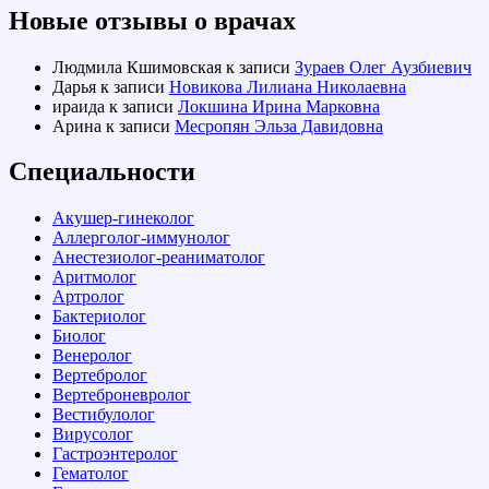
Новые отзывы о врачах
Людмила Кшимовская
к записи
Зураев Олег Аузбиевич
Дарья
к записи
Новикова Лилиана Николаевна
ираида
к записи
Локшина Ирина Марковна
Арина
к записи
Месропян Эльза Давидовна
Специальности
Акушер-гинеколог
Аллерголог-иммунолог
Анестезиолог-реаниматолог
Аритмолог
Артролог
Бактериолог
Биолог
Венеролог
Вертебролог
Вертеброневролог
Вестибулолог
Вирусолог
Гастроэнтеролог
Гематолог