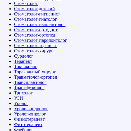
Стоматолог
Стоматолог детский
Стоматолог-гигиенист
Стоматолог-гнатолог
Стоматолог-имплантолог
Стоматолог-ортодонт
Стоматолог-ортопед
Стоматолог-пародонтолог
Стоматолог-терапевт
Стоматолог-хирург
Сурдолог
Терапевт
Токсиколог
Торакальный хирург
Травматолог-ортопед
Трансплантолог
Трансфузиолог
Трихолог
УЗИ
Уролог
Уролог-андролог
Уролог-онколог
Физиотерапевт
Фитотерапевт
Флеболог