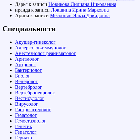
Дарья
к записи
Новикова Лилиана Николаевна
ираида
к записи
Локшина Ирина Марковна
Арина
к записи
Месропян Эльза Давидовна
Специальности
Акушер-гинеколог
Аллерголог-иммунолог
Анестезиолог-реаниматолог
Аритмолог
Артролог
Бактериолог
Биолог
Венеролог
Вертебролог
Вертеброневролог
Вестибулолог
Вирусолог
Гастроэнтеролог
Гематолог
Гемостазиолог
Генетик
Гепатолог
Гериатр