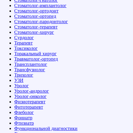
Стоматолог-гнатолог
Стоматолог-имплантолог
Стоматолог-ортодонт
Стоматолог-ортопед
Стоматолог-пародонтолог
Стоматолог-терапевт
Стоматолог-хирург
Сурдолог
Терапевт
Токсиколог
Торакальный хирург
Травматолог-ортопед
Трансплантолог
Трансфузиолог
Трихолог
УЗИ
Уролог
Уролог-андролог
Уролог-онколог
Физиотерапевт
Фитотерапевт
Флеболог
Фониатр
Фтизиатр
Функциональной диагностики