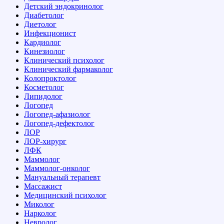
Детский эндокринолог
Диабетолог
Диетолог
Инфекционист
Кардиолог
Кинезиолог
Клинический психолог
Клинический фармаколог
Колопроктолог
Косметолог
Липидолог
Логопед
Логопед-афазиолог
Логопед-дефектолог
ЛОР
ЛОР-хирург
ЛФК
Маммолог
Маммолог-онколог
Мануальный терапевт
Массажист
Медицинский психолог
Миколог
Нарколог
Невролог