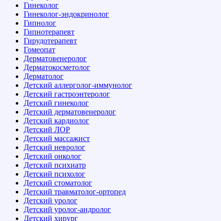
Гинеколог
Гинеколог-эндокринолог
Гипнолог
Гипнотерапевт
Гирудотерапевт
Гомеопат
Дерматовенеролог
Дерматокосметолог
Дерматолог
Детский аллерголог-иммунолог
Детский гастроэнтеролог
Детский гинеколог
Детский дерматовенеролог
Детский кардиолог
Детский ЛОР
Детский массажист
Детский невролог
Детский онколог
Детский психиатр
Детский психолог
Детский стоматолог
Детский травматолог-ортопед
Детский уролог
Детский уролог-андролог
Детский хирург