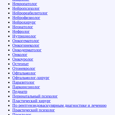
Невропатолог
Нейропсихолог
Нейрореабилитолог
Нейрофизиолог
Нейрохирург
Неонатолог
Нефролог
Нутрициолог
Онкогематолог
Онкогинеколог
Онкодерматолог
Онколог
Онкоуролог
Остеопат
Отоневролог
Офтальмолог
Офтальмолог-хирург
Паразитолог
Паркинсонолог
Педиатр
Перинатальный психолог
Пластический хирург
По рентгенэндоваскулярным диагностике и лечению
Практический психолог
Проктолог