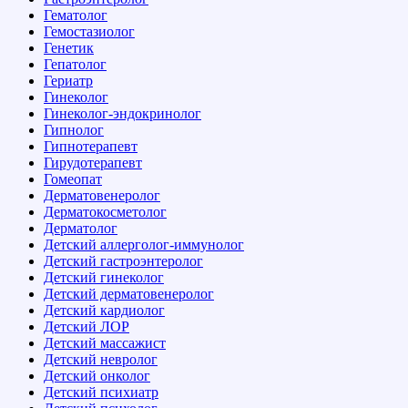
Гематолог
Гемостазиолог
Генетик
Гепатолог
Гериатр
Гинеколог
Гинеколог-эндокринолог
Гипнолог
Гипнотерапевт
Гирудотерапевт
Гомеопат
Дерматовенеролог
Дерматокосметолог
Дерматолог
Детский аллерголог-иммунолог
Детский гастроэнтеролог
Детский гинеколог
Детский дерматовенеролог
Детский кардиолог
Детский ЛОР
Детский массажист
Детский невролог
Детский онколог
Детский психиатр