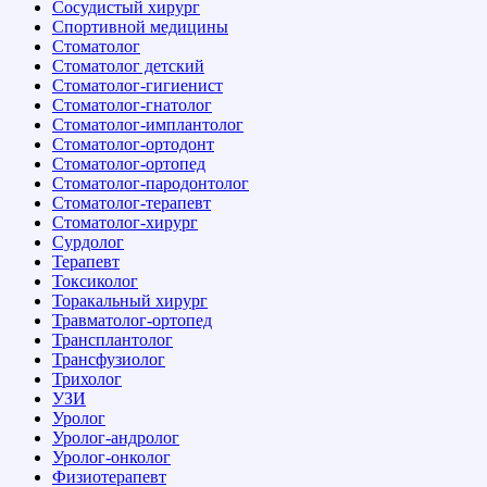
Сосудистый хирург
Спортивной медицины
Стоматолог
Стоматолог детский
Стоматолог-гигиенист
Стоматолог-гнатолог
Стоматолог-имплантолог
Стоматолог-ортодонт
Стоматолог-ортопед
Стоматолог-пародонтолог
Стоматолог-терапевт
Стоматолог-хирург
Сурдолог
Терапевт
Токсиколог
Торакальный хирург
Травматолог-ортопед
Трансплантолог
Трансфузиолог
Трихолог
УЗИ
Уролог
Уролог-андролог
Уролог-онколог
Физиотерапевт