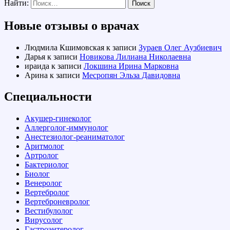
Найти:
Новые отзывы о врачах
Людмила Кшимовская
к записи
Зураев Олег Аузбиевич
Дарья
к записи
Новикова Лилиана Николаевна
ираида
к записи
Локшина Ирина Марковна
Арина
к записи
Месропян Эльза Давидовна
Специальности
Акушер-гинеколог
Аллерголог-иммунолог
Анестезиолог-реаниматолог
Аритмолог
Артролог
Бактериолог
Биолог
Венеролог
Вертебролог
Вертеброневролог
Вестибулолог
Вирусолог
Гастроэнтеролог