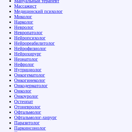
Мануальный терапевт
Массажист
Медицинский психолог
Миколог
Нарколог
Невролог
Невропатолог
Нейропсихолог
Нейрореабилитолог
Нейрофизиолог
Нейрохирург
Неонатолог
Нефролог
Нутрициолог
Онкогематолог
Онкогинеколог
Онкодерматолог
Онколог
Онкоуролог
Остеопат
Отоневролог
Офтальмолог
Офтальмолог-хирург
Паразитолог
Паркинсонолог