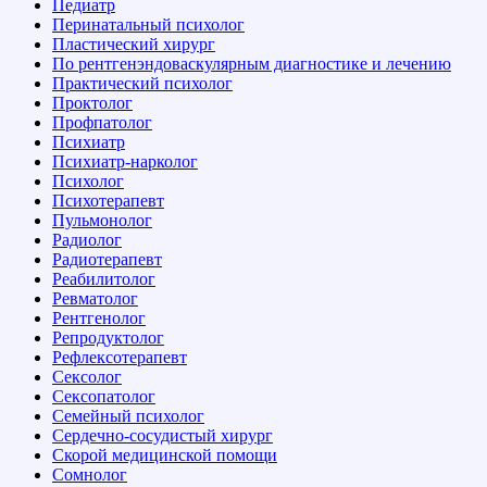
Педиатр
Перинатальный психолог
Пластический хирург
По рентгенэндоваскулярным диагностике и лечению
Практический психолог
Проктолог
Профпатолог
Психиатр
Психиатр-нарколог
Психолог
Психотерапевт
Пульмонолог
Радиолог
Радиотерапевт
Реабилитолог
Ревматолог
Рентгенолог
Репродуктолог
Рефлексотерапевт
Сексолог
Сексопатолог
Семейный психолог
Сердечно-сосудистый хирург
Скорой медицинской помощи
Сомнолог