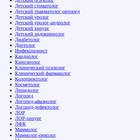
Детский психолог
Детский стоматолог
Детский травматолог-ортопед
Детский уролог
Детский уролог-андролог
Детский хирург
Детский эндокринолог
Диабетолог
Диетолог
Инфекционист
Кардиолог
Кинезиолог
Клинический психолог
Клинический фармаколог
Колопроктолог
Косметолог
Липидолог
Логопед
Логопед-афазиолог
Логопед-дефектолог
ЛОР
ЛОР-хирург
ЛФК
Маммолог
Маммолог-онколог