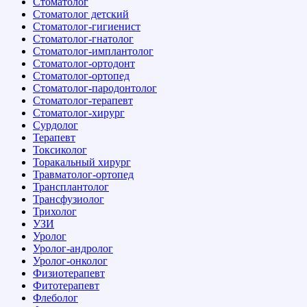
Стоматолог
Стоматолог детский
Стоматолог-гигиенист
Стоматолог-гнатолог
Стоматолог-имплантолог
Стоматолог-ортодонт
Стоматолог-ортопед
Стоматолог-пародонтолог
Стоматолог-терапевт
Стоматолог-хирург
Сурдолог
Терапевт
Токсиколог
Торакальный хирург
Травматолог-ортопед
Трансплантолог
Трансфузиолог
Трихолог
УЗИ
Уролог
Уролог-андролог
Уролог-онколог
Физиотерапевт
Фитотерапевт
Флеболог