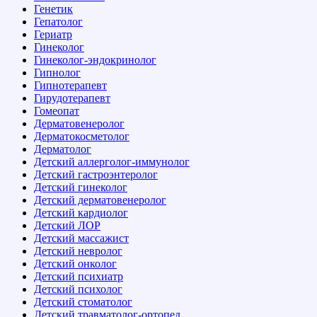
Генетик
Гепатолог
Гериатр
Гинеколог
Гинеколог-эндокринолог
Гипнолог
Гипнотерапевт
Гирудотерапевт
Гомеопат
Дерматовенеролог
Дерматокосметолог
Дерматолог
Детский аллерголог-иммунолог
Детский гастроэнтеролог
Детский гинеколог
Детский дерматовенеролог
Детский кардиолог
Детский ЛОР
Детский массажист
Детский невролог
Детский онколог
Детский психиатр
Детский психолог
Детский стоматолог
Детский травматолог-ортопед