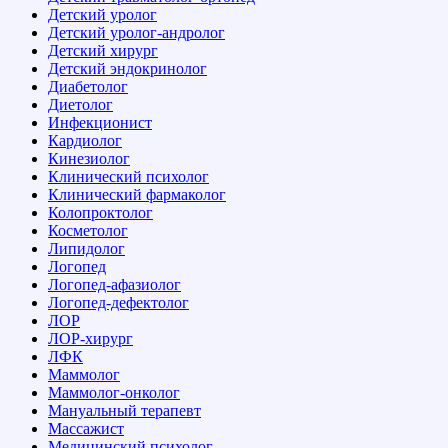
Детский уролог
Детский уролог-андролог
Детский хирург
Детский эндокринолог
Диабетолог
Диетолог
Инфекционист
Кардиолог
Кинезиолог
Клинический психолог
Клинический фармаколог
Колопроктолог
Косметолог
Липидолог
Логопед
Логопед-афазиолог
Логопед-дефектолог
ЛОР
ЛОР-хирург
ЛФК
Маммолог
Маммолог-онколог
Мануальный терапевт
Массажист
Медицинский психолог