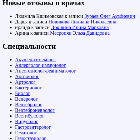
Новые отзывы о врачах
Людмила Кшимовская
к записи
Зураев Олег Аузбиевич
Дарья
к записи
Новикова Лилиана Николаевна
ираида
к записи
Локшина Ирина Марковна
Арина
к записи
Месропян Эльза Давидовна
Специальности
Акушер-гинеколог
Аллерголог-иммунолог
Анестезиолог-реаниматолог
Аритмолог
Артролог
Бактериолог
Биолог
Венеролог
Вертебролог
Вертеброневролог
Вестибулолог
Вирусолог
Гастроэнтеролог
Гематолог
Гемостазиолог