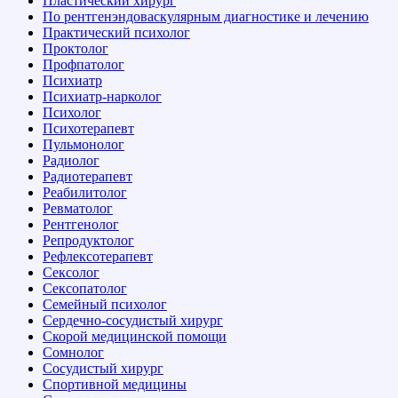
Пластический хирург
По рентгенэндоваскулярным диагностике и лечению
Практический психолог
Проктолог
Профпатолог
Психиатр
Психиатр-нарколог
Психолог
Психотерапевт
Пульмонолог
Радиолог
Радиотерапевт
Реабилитолог
Ревматолог
Рентгенолог
Репродуктолог
Рефлексотерапевт
Сексолог
Сексопатолог
Семейный психолог
Сердечно-сосудистый хирург
Скорой медицинской помощи
Сомнолог
Сосудистый хирург
Спортивной медицины