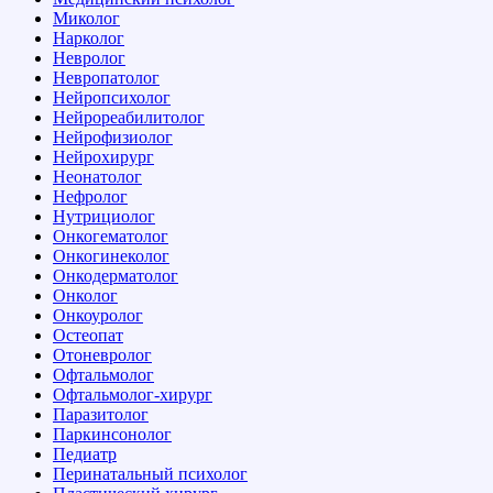
Миколог
Нарколог
Невролог
Невропатолог
Нейропсихолог
Нейрореабилитолог
Нейрофизиолог
Нейрохирург
Неонатолог
Нефролог
Нутрициолог
Онкогематолог
Онкогинеколог
Онкодерматолог
Онколог
Онкоуролог
Остеопат
Отоневролог
Офтальмолог
Офтальмолог-хирург
Паразитолог
Паркинсонолог
Педиатр
Перинатальный психолог