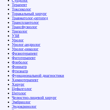
Сурдолог
Терапевт
Токсиколог
Торакальный хирург
Травматолог-ортопед
Трансплантолог
Трансфузиолог
Трихолог
УЗИ
Уролог
Уролог-андролог
Уролог-онколог
Физиотерапевт
Фитотерапевт
Флеболог
Фониатр
Фтизиатр
Функциональной диагностики
Химиотерапевт
Хирург
Цефалголог
Цитолог
Челюстно-лицевой хирург
Эмбриолог
Эндокринолог