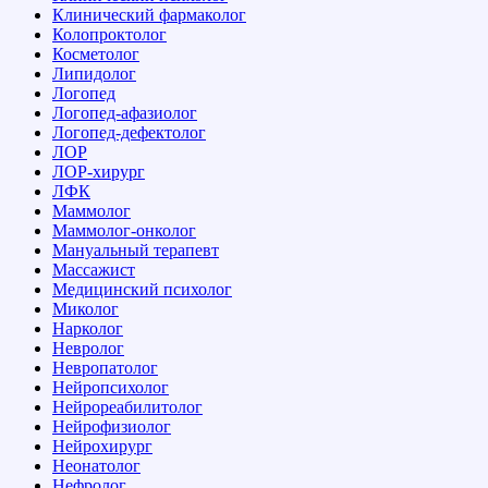
Клинический фармаколог
Колопроктолог
Косметолог
Липидолог
Логопед
Логопед-афазиолог
Логопед-дефектолог
ЛОР
ЛОР-хирург
ЛФК
Маммолог
Маммолог-онколог
Мануальный терапевт
Массажист
Медицинский психолог
Миколог
Нарколог
Невролог
Невропатолог
Нейропсихолог
Нейрореабилитолог
Нейрофизиолог
Нейрохирург
Неонатолог
Нефролог