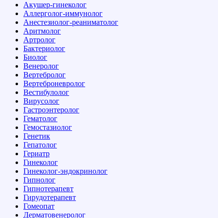
Акушер-гинеколог
Аллерголог-иммунолог
Анестезиолог-реаниматолог
Аритмолог
Артролог
Бактериолог
Биолог
Венеролог
Вертебролог
Вертеброневролог
Вестибулолог
Вирусолог
Гастроэнтеролог
Гематолог
Гемостазиолог
Генетик
Гепатолог
Гериатр
Гинеколог
Гинеколог-эндокринолог
Гипнолог
Гипнотерапевт
Гирудотерапевт
Гомеопат
Дерматовенеролог