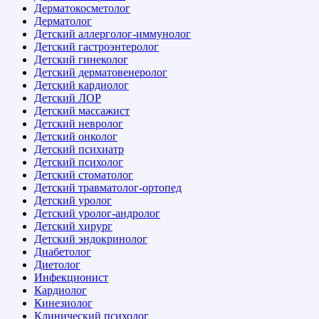
Дерматокосметолог
Дерматолог
Детский аллерголог-иммунолог
Детский гастроэнтеролог
Детский гинеколог
Детский дерматовенеролог
Детский кардиолог
Детский ЛОР
Детский массажист
Детский невролог
Детский онколог
Детский психиатр
Детский психолог
Детский стоматолог
Детский травматолог-ортопед
Детский уролог
Детский уролог-андролог
Детский хирург
Детский эндокринолог
Диабетолог
Диетолог
Инфекционист
Кардиолог
Кинезиолог
Клинический психолог