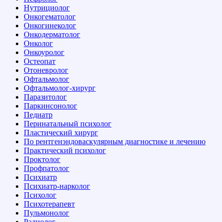
Нутрициолог
Онкогематолог
Онкогинеколог
Онкодерматолог
Онколог
Онкоуролог
Остеопат
Отоневролог
Офтальмолог
Офтальмолог-хирург
Паразитолог
Паркинсонолог
Педиатр
Перинатальный психолог
Пластический хирург
По рентгенэндоваскулярным диагностике и лечению
Практический психолог
Проктолог
Профпатолог
Психиатр
Психиатр-нарколог
Психолог
Психотерапевт
Пульмонолог
Радиолог