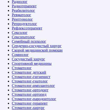
Радиолог
Радиотерапевт
Реабилитолог
Ревматолог
Рентгенолог
Репродуктолог
Рефлексотерапевт
Сексолог
Сексопатолог
Семейный психолог
Сердечно-сосудистый хирург
Скорой медицинской помощи
Сомнолог
Сосудистый хирург
Спортивной медицины
Стоматолог
Стоматолог детский
Стоматолог-гигиенист
Стоматолог-гнатолог
Стоматолог-имплантолог
Стоматолог-ортодонт
Стоматолог-ортопед
Стоматолог-пародонтолог
Стоматолог-терапевт
Стоматолог-хирург