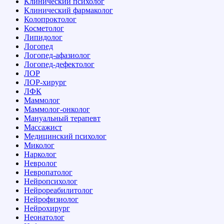
Клинический психолог
Клинический фармаколог
Колопроктолог
Косметолог
Липидолог
Логопед
Логопед-афазиолог
Логопед-дефектолог
ЛОР
ЛОР-хирург
ЛФК
Маммолог
Маммолог-онколог
Мануальный терапевт
Массажист
Медицинский психолог
Миколог
Нарколог
Невролог
Невропатолог
Нейропсихолог
Нейрореабилитолог
Нейрофизиолог
Нейрохирург
Неонатолог