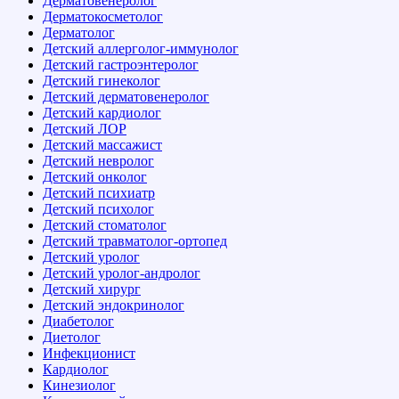
Дерматовенеролог
Дерматокосметолог
Дерматолог
Детский аллерголог-иммунолог
Детский гастроэнтеролог
Детский гинеколог
Детский дерматовенеролог
Детский кардиолог
Детский ЛОР
Детский массажист
Детский невролог
Детский онколог
Детский психиатр
Детский психолог
Детский стоматолог
Детский травматолог-ортопед
Детский уролог
Детский уролог-андролог
Детский хирург
Детский эндокринолог
Диабетолог
Диетолог
Инфекционист
Кардиолог
Кинезиолог