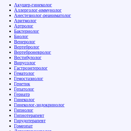
Акушер-гинеколог
Аллерголог-иммунолог
Анестезиолог-реаниматолог
Аритмолог
Артролог
Бактериолог
Биолог
Венеролог
Вертебролог
Вертеброневролог
Вестибулолог
Вирусолог
Гастроэнтеролог
Гематолог
Гемостазиолог
Генетик
Гепатолог
Гериатр
Гинеколог
Гинеколог-эндокринолог
Гипнолог
Гипнотерапевт
Гирудотерапевт
Гомеопат