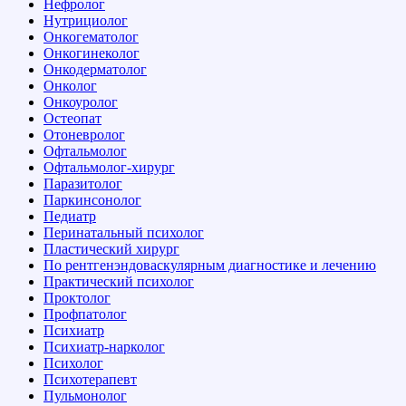
Нефролог
Нутрициолог
Онкогематолог
Онкогинеколог
Онкодерматолог
Онколог
Онкоуролог
Остеопат
Отоневролог
Офтальмолог
Офтальмолог-хирург
Паразитолог
Паркинсонолог
Педиатр
Перинатальный психолог
Пластический хирург
По рентгенэндоваскулярным диагностике и лечению
Практический психолог
Проктолог
Профпатолог
Психиатр
Психиатр-нарколог
Психолог
Психотерапевт
Пульмонолог