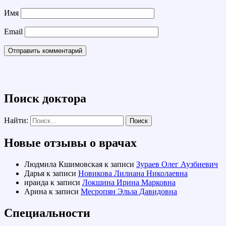
Имя
Email
Поиск доктора
Найти:
Новые отзывы о врачах
Людмила Кшимовская
к записи
Зураев Олег Аузбиевич
Дарья
к записи
Новикова Лилиана Николаевна
ираида
к записи
Локшина Ирина Марковна
Арина
к записи
Месропян Эльза Давидовна
Специальности