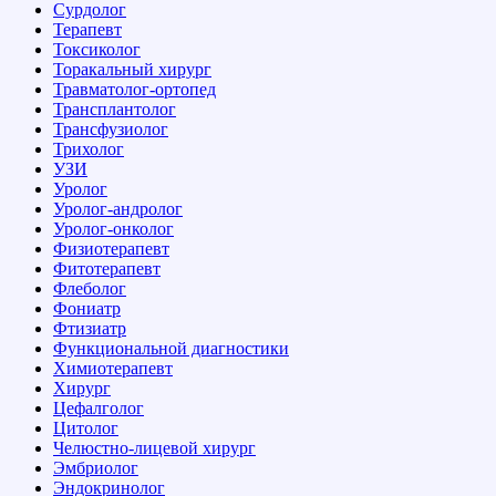
Сурдолог
Терапевт
Токсиколог
Торакальный хирург
Травматолог-ортопед
Трансплантолог
Трансфузиолог
Трихолог
УЗИ
Уролог
Уролог-андролог
Уролог-онколог
Физиотерапевт
Фитотерапевт
Флеболог
Фониатр
Фтизиатр
Функциональной диагностики
Химиотерапевт
Хирург
Цефалголог
Цитолог
Челюстно-лицевой хирург
Эмбриолог
Эндокринолог