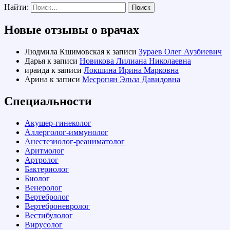
Найти:
Новые отзывы о врачах
Людмила Кшимовская
к записи
Зураев Олег Аузбиевич
Дарья
к записи
Новикова Лилиана Николаевна
ираида
к записи
Локшина Ирина Марковна
Арина
к записи
Месропян Эльза Давидовна
Специальности
Акушер-гинеколог
Аллерголог-иммунолог
Анестезиолог-реаниматолог
Аритмолог
Артролог
Бактериолог
Биолог
Венеролог
Вертебролог
Вертеброневролог
Вестибулолог
Вирусолог