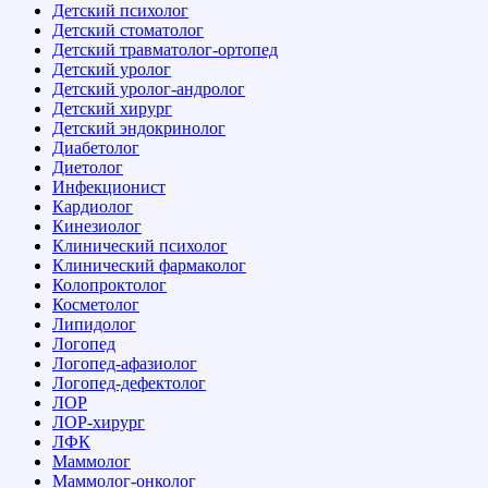
Детский психолог
Детский стоматолог
Детский травматолог-ортопед
Детский уролог
Детский уролог-андролог
Детский хирург
Детский эндокринолог
Диабетолог
Диетолог
Инфекционист
Кардиолог
Кинезиолог
Клинический психолог
Клинический фармаколог
Колопроктолог
Косметолог
Липидолог
Логопед
Логопед-афазиолог
Логопед-дефектолог
ЛОР
ЛОР-хирург
ЛФК
Маммолог
Маммолог-онколог