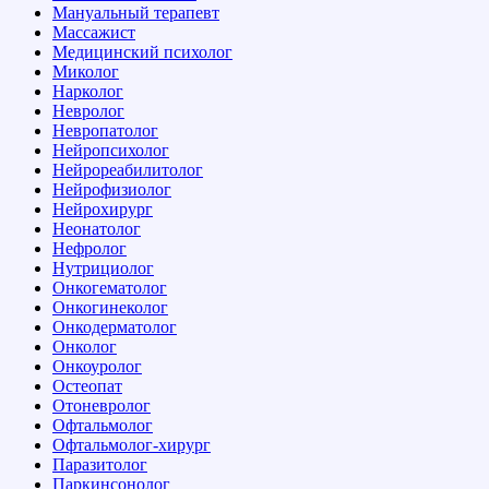
Мануальный терапевт
Массажист
Медицинский психолог
Миколог
Нарколог
Невролог
Невропатолог
Нейропсихолог
Нейрореабилитолог
Нейрофизиолог
Нейрохирург
Неонатолог
Нефролог
Нутрициолог
Онкогематолог
Онкогинеколог
Онкодерматолог
Онколог
Онкоуролог
Остеопат
Отоневролог
Офтальмолог
Офтальмолог-хирург
Паразитолог
Паркинсонолог