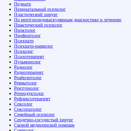
Педиатр
Перинатальный психолог
Пластический хирург
По рентгенэндоваскулярным диагностике и лечению
Практический психолог
Проктолог
Профпатолог
Психиатр
Психиатр-нарколог
Психолог
Психотерапевт
Пульмонолог
Радиолог
Радиотерапевт
Реабилитолог
Ревматолог
Рентгенолог
Репродуктолог
Рефлексотерапевт
Сексолог
Сексопатолог
Семейный психолог
Сердечно-сосудистый хирург
Скорой медицинской помощи
Сомнолог