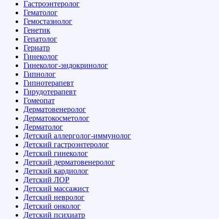
Гастроэнтеролог
Гематолог
Гемостазиолог
Генетик
Гепатолог
Гериатр
Гинеколог
Гинеколог-эндокринолог
Гипнолог
Гипнотерапевт
Гирудотерапевт
Гомеопат
Дерматовенеролог
Дерматокосметолог
Дерматолог
Детский аллерголог-иммунолог
Детский гастроэнтеролог
Детский гинеколог
Детский дерматовенеролог
Детский кардиолог
Детский ЛОР
Детский массажист
Детский невролог
Детский онколог
Детский психиатр