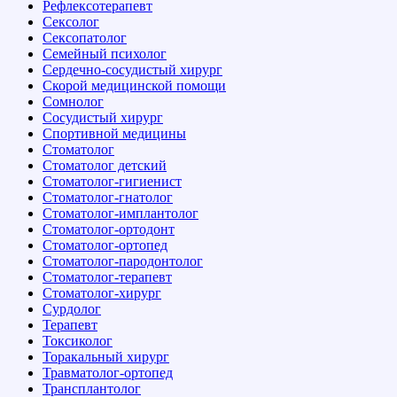
Рефлексотерапевт
Сексолог
Сексопатолог
Семейный психолог
Сердечно-сосудистый хирург
Скорой медицинской помощи
Сомнолог
Сосудистый хирург
Спортивной медицины
Стоматолог
Стоматолог детский
Стоматолог-гигиенист
Стоматолог-гнатолог
Стоматолог-имплантолог
Стоматолог-ортодонт
Стоматолог-ортопед
Стоматолог-пародонтолог
Стоматолог-терапевт
Стоматолог-хирург
Сурдолог
Терапевт
Токсиколог
Торакальный хирург
Травматолог-ортопед
Трансплантолог