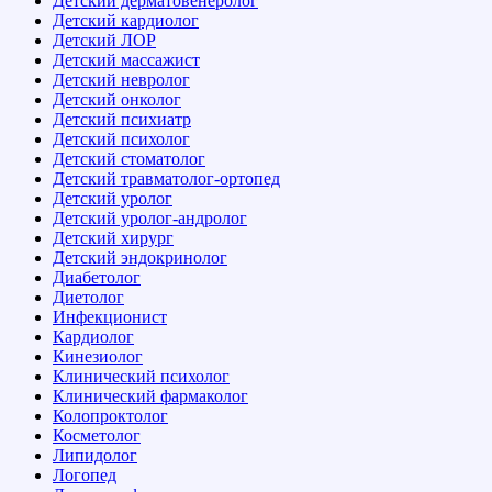
Детский дерматовенеролог
Детский кардиолог
Детский ЛОР
Детский массажист
Детский невролог
Детский онколог
Детский психиатр
Детский психолог
Детский стоматолог
Детский травматолог-ортопед
Детский уролог
Детский уролог-андролог
Детский хирург
Детский эндокринолог
Диабетолог
Диетолог
Инфекционист
Кардиолог
Кинезиолог
Клинический психолог
Клинический фармаколог
Колопроктолог
Косметолог
Липидолог
Логопед