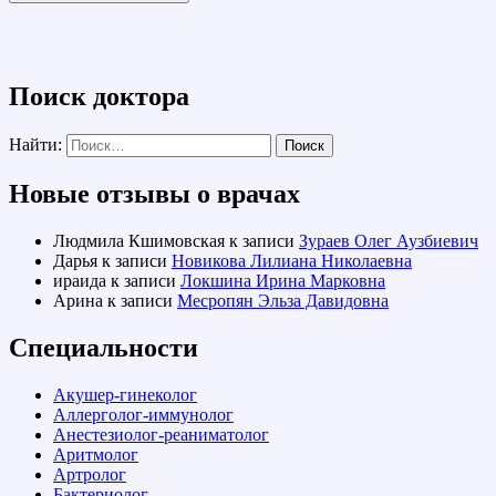
Поиск доктора
Найти:
Новые отзывы о врачах
Людмила Кшимовская
к записи
Зураев Олег Аузбиевич
Дарья
к записи
Новикова Лилиана Николаевна
ираида
к записи
Локшина Ирина Марковна
Арина
к записи
Месропян Эльза Давидовна
Специальности
Акушер-гинеколог
Аллерголог-иммунолог
Анестезиолог-реаниматолог
Аритмолог
Артролог
Бактериолог