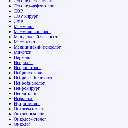
Логопед-афазиолог
Логопед-дефектолог
ЛОР
ЛОР-хирург
ЛФК
Маммолог
Маммолог-онколог
Мануальный терапевт
Массажист
Медицинский психолог
Миколог
Нарколог
Невролог
Невропатолог
Нейропсихолог
Нейрореабилитолог
Нейрофизиолог
Нейрохирург
Неонатолог
Нефролог
Нутрициолог
Онкогематолог
Онкогинеколог
Онкодерматолог
Онколог