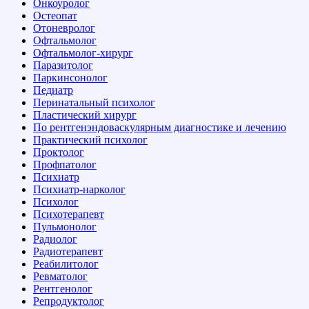
Онкоуролог
Остеопат
Отоневролог
Офтальмолог
Офтальмолог-хирург
Паразитолог
Паркинсонолог
Педиатр
Перинатальный психолог
Пластический хирург
По рентгенэндоваскулярным диагностике и лечению
Практический психолог
Проктолог
Профпатолог
Психиатр
Психиатр-нарколог
Психолог
Психотерапевт
Пульмонолог
Радиолог
Радиотерапевт
Реабилитолог
Ревматолог
Рентгенолог
Репродуктолог