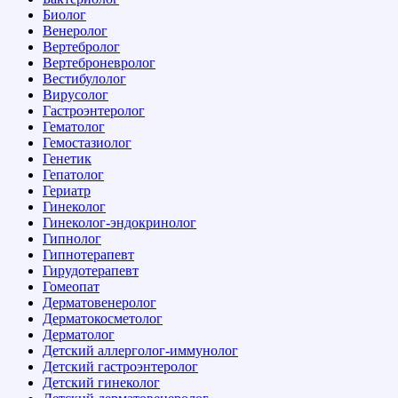
Биолог
Венеролог
Вертебролог
Вертеброневролог
Вестибулолог
Вирусолог
Гастроэнтеролог
Гематолог
Гемостазиолог
Генетик
Гепатолог
Гериатр
Гинеколог
Гинеколог-эндокринолог
Гипнолог
Гипнотерапевт
Гирудотерапевт
Гомеопат
Дерматовенеролог
Дерматокосметолог
Дерматолог
Детский аллерголог-иммунолог
Детский гастроэнтеролог
Детский гинеколог