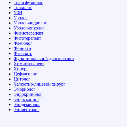
Трансфузиолог
Трихолог
УЗИ
Уролог
Уролог-андролог
Уролог-онколог
Физиотерапевт
Фитотерапевт
Флеболог
Фониатр
Фтизиатр
Функциональной диагностики
Химиотерапевт
Хирург
Цефалголог
Цитолог
Челюстно-лицевой хирург
Эмбриолог
Эндокринолог
Эндоскопист
Эпидемиолог
Эпилептолог