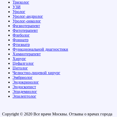
Трихолог
УЗИ
Уролог
Уролог-андролог
Уролог-онколог
Физиотерапевт
Фитотерапевт
Флеболог
Фониатр
Фтизиатр
Функциональной диагностики
Химиотерапевт
Хирург
Цефалголог
Цитолог
Челюстно-лицевой хирург
Эмбриолог
Эндокринолог
Эндоскопист
Эпидемиолог
Эпилептолог
Copyright © 2020 Все врачи Москвы. Отзывы о врачах города