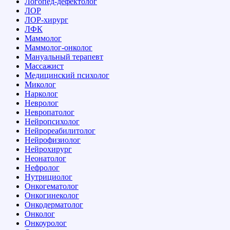
Логопед-дефектолог
ЛОР
ЛОР-хирург
ЛФК
Маммолог
Маммолог-онколог
Мануальный терапевт
Массажист
Медицинский психолог
Миколог
Нарколог
Невролог
Невропатолог
Нейропсихолог
Нейрореабилитолог
Нейрофизиолог
Нейрохирург
Неонатолог
Нефролог
Нутрициолог
Онкогематолог
Онкогинеколог
Онкодерматолог
Онколог
Онкоуролог