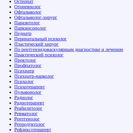
Остеопат
Отоневролог
Офтальмолог
Офтальмолог-хирург
Паразитолог
Паркинсонолог
Педиатр
Перинатальный психолог
Пластический хирург
По рентгенэндоваскулярным диагностике и лечению
Практический психолог
Проктолог
Профпатолог
Психиатр
Психиатр-нарколог
Психолог
Психотерапевт
Пульмонолог
Радиолог
Радиотерапевт
Реабилитолог
Ревматолог
Рентгенолог
Репродуктолог
Рефлексотерапевт