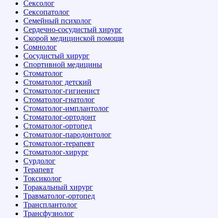
Сексолог
Сексопатолог
Семейный психолог
Сердечно-сосудистый хирург
Скорой медицинской помощи
Сомнолог
Сосудистый хирург
Спортивной медицины
Стоматолог
Стоматолог детский
Стоматолог-гигиенист
Стоматолог-гнатолог
Стоматолог-имплантолог
Стоматолог-ортодонт
Стоматолог-ортопед
Стоматолог-пародонтолог
Стоматолог-терапевт
Стоматолог-хирург
Сурдолог
Терапевт
Токсиколог
Торакальный хирург
Травматолог-ортопед
Трансплантолог
Трансфузиолог