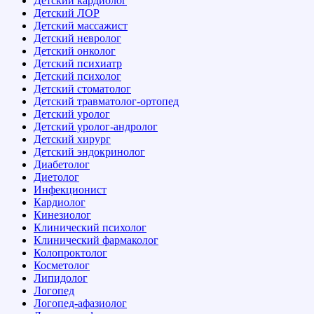
Детский кардиолог
Детский ЛОР
Детский массажист
Детский невролог
Детский онколог
Детский психиатр
Детский психолог
Детский стоматолог
Детский травматолог-ортопед
Детский уролог
Детский уролог-андролог
Детский хирург
Детский эндокринолог
Диабетолог
Диетолог
Инфекционист
Кардиолог
Кинезиолог
Клинический психолог
Клинический фармаколог
Колопроктолог
Косметолог
Липидолог
Логопед
Логопед-афазиолог