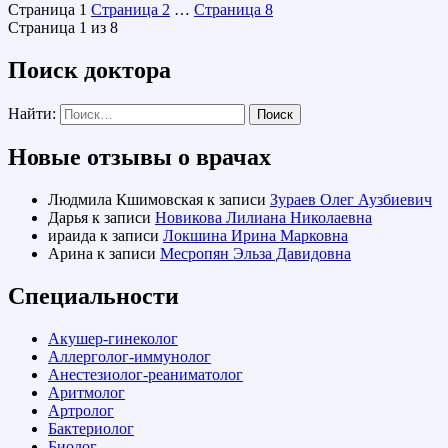
Страница
1
Страница
2
…
Страница
8
Страница 1 из 8
Поиск доктора
Найти:
Новые отзывы о врачах
Людмила Кшимовская
к записи
Зураев Олег Аузбиевич
Дарья
к записи
Новикова Лилиана Николаевна
ираида
к записи
Локшина Ирина Марковна
Арина
к записи
Месропян Эльза Давидовна
Специальности
Акушер-гинеколог
Аллерголог-иммунолог
Анестезиолог-реаниматолог
Аритмолог
Артролог
Бактериолог
Биолог