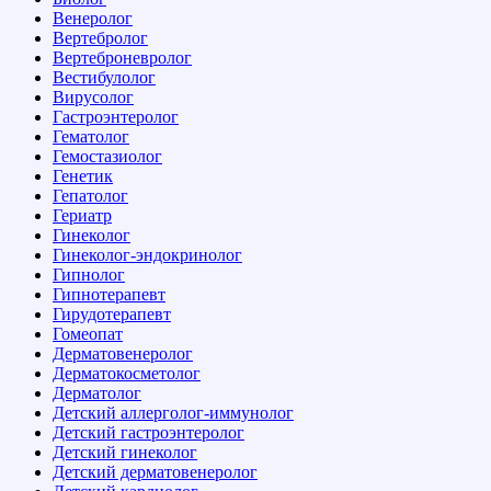
Венеролог
Вертебролог
Вертеброневролог
Вестибулолог
Вирусолог
Гастроэнтеролог
Гематолог
Гемостазиолог
Генетик
Гепатолог
Гериатр
Гинеколог
Гинеколог-эндокринолог
Гипнолог
Гипнотерапевт
Гирудотерапевт
Гомеопат
Дерматовенеролог
Дерматокосметолог
Дерматолог
Детский аллерголог-иммунолог
Детский гастроэнтеролог
Детский гинеколог
Детский дерматовенеролог