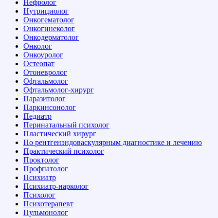
Нефролог
Нутрициолог
Онкогематолог
Онкогинеколог
Онкодерматолог
Онколог
Онкоуролог
Остеопат
Отоневролог
Офтальмолог
Офтальмолог-хирург
Паразитолог
Паркинсонолог
Педиатр
Перинатальный психолог
Пластический хирург
По рентгенэндоваскулярным диагностике и лечению
Практический психолог
Проктолог
Профпатолог
Психиатр
Психиатр-нарколог
Психолог
Психотерапевт
Пульмонолог