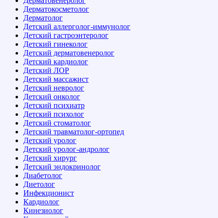
Дерматовенеролог
Дерматокосметолог
Дерматолог
Детский аллерголог-иммунолог
Детский гастроэнтеролог
Детский гинеколог
Детский дерматовенеролог
Детский кардиолог
Детский ЛОР
Детский массажист
Детский невролог
Детский онколог
Детский психиатр
Детский психолог
Детский стоматолог
Детский травматолог-ортопед
Детский уролог
Детский уролог-андролог
Детский хирург
Детский эндокринолог
Диабетолог
Диетолог
Инфекционист
Кардиолог
Кинезиолог