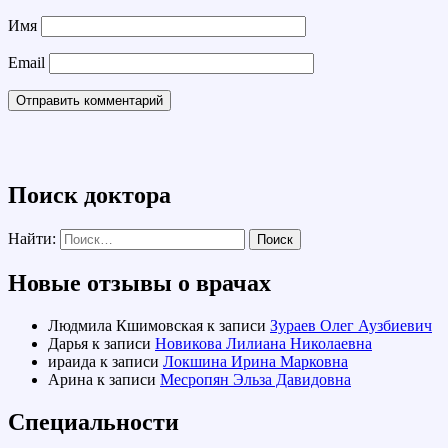
Имя
Email
Поиск доктора
Найти:
Новые отзывы о врачах
Людмила Кшимовская
к записи
Зураев Олег Аузбиевич
Дарья
к записи
Новикова Лилиана Николаевна
ираида
к записи
Локшина Ирина Марковна
Арина
к записи
Месропян Эльза Давидовна
Специальности