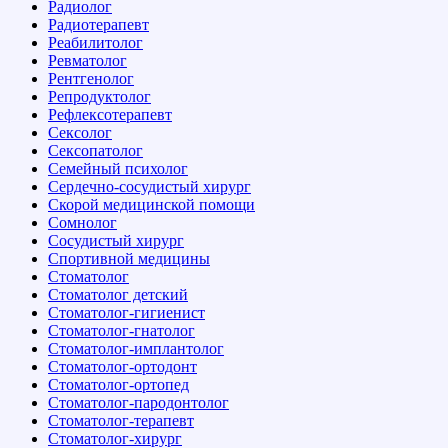
Радиолог
Радиотерапевт
Реабилитолог
Ревматолог
Рентгенолог
Репродуктолог
Рефлексотерапевт
Сексолог
Сексопатолог
Семейный психолог
Сердечно-сосудистый хирург
Скорой медицинской помощи
Сомнолог
Сосудистый хирург
Спортивной медицины
Стоматолог
Стоматолог детский
Стоматолог-гигиенист
Стоматолог-гнатолог
Стоматолог-имплантолог
Стоматолог-ортодонт
Стоматолог-ортопед
Стоматолог-пародонтолог
Стоматолог-терапевт
Стоматолог-хирург