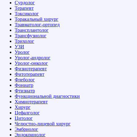
Сурдолог
Терапевт
Токсиколог
Торакальный хирург
Травматолог-ортопед
Трансплантолог
Трансфузиолог
Трихолог
УЗИ
Уролог
Уролог-андролог
Уролог-онколог
Физиотерапевт
Фитотерапевт
Флеболог
Фониатр
Фтизиатр
Функциональной диагностики
Химиотерапевт
Хирург
Цефалголог
Цитолог
Челюстно-лицевой хирург
Эмбриолог
Эндокринолог