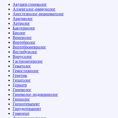
Акушер-гинеколог
Аллерголог-иммунолог
Анестезиолог-реаниматолог
Аритмолог
Артролог
Бактериолог
Биолог
Венеролог
Вертебролог
Вертеброневролог
Вестибулолог
Вирусолог
Гастроэнтеролог
Гематолог
Гемостазиолог
Генетик
Гепатолог
Гериатр
Гинеколог
Гинеколог-эндокринолог
Гипнолог
Гипнотерапевт
Гирудотерапевт
Гомеопат