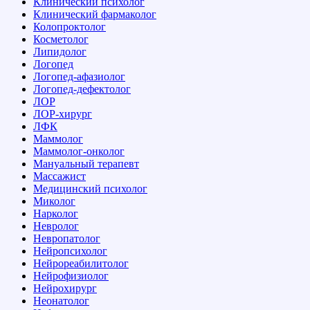
Клинический психолог
Клинический фармаколог
Колопроктолог
Косметолог
Липидолог
Логопед
Логопед-афазиолог
Логопед-дефектолог
ЛОР
ЛОР-хирург
ЛФК
Маммолог
Маммолог-онколог
Мануальный терапевт
Массажист
Медицинский психолог
Миколог
Нарколог
Невролог
Невропатолог
Нейропсихолог
Нейрореабилитолог
Нейрофизиолог
Нейрохирург
Неонатолог