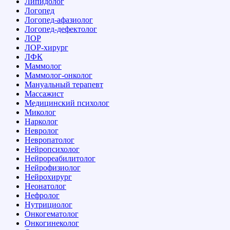
Липидолог
Логопед
Логопед-афазиолог
Логопед-дефектолог
ЛОР
ЛОР-хирург
ЛФК
Маммолог
Маммолог-онколог
Мануальный терапевт
Массажист
Медицинский психолог
Миколог
Нарколог
Невролог
Невропатолог
Нейропсихолог
Нейрореабилитолог
Нейрофизиолог
Нейрохирург
Неонатолог
Нефролог
Нутрициолог
Онкогематолог
Онкогинеколог