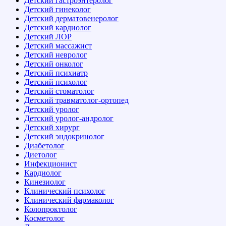
Детский гастроэнтеролог
Детский гинеколог
Детский дерматовенеролог
Детский кардиолог
Детский ЛОР
Детский массажист
Детский невролог
Детский онколог
Детский психиатр
Детский психолог
Детский стоматолог
Детский травматолог-ортопед
Детский уролог
Детский уролог-андролог
Детский хирург
Детский эндокринолог
Диабетолог
Диетолог
Инфекционист
Кардиолог
Кинезиолог
Клинический психолог
Клинический фармаколог
Колопроктолог
Косметолог