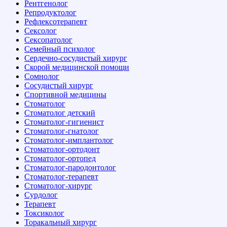
Рентгенолог
Репродуктолог
Рефлексотерапевт
Сексолог
Сексопатолог
Семейный психолог
Сердечно-сосудистый хирург
Скорой медицинской помощи
Сомнолог
Сосудистый хирург
Спортивной медицины
Стоматолог
Стоматолог детский
Стоматолог-гигиенист
Стоматолог-гнатолог
Стоматолог-имплантолог
Стоматолог-ортодонт
Стоматолог-ортопед
Стоматолог-пародонтолог
Стоматолог-терапевт
Стоматолог-хирург
Сурдолог
Терапевт
Токсиколог
Торакальный хирург