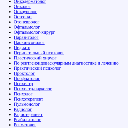
Онкодерматолог
Онколог
Онкоуролог
Остеопат
Отоневролог
Офтальмолог
Офтальмолог-хирург
Паразитолог
Паркинсонолог
Педиатр
Перинатальный психолог
Пластический хирург
По рентгенэндоваскулярным диагностике и лечению
Практический психолог
Проктолог
Профпатолог
Психиатр
Психиатр-нарколог
Психолог
Психотерапевт
Пульмонолог
Радиолог
Радиотерапевт
Реабилитолог
Ревматолог