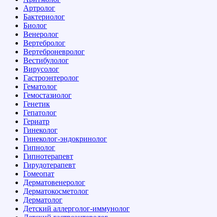
Артролог
Бактериолог
Биолог
Венеролог
Вертебролог
Вертеброневролог
Вестибулолог
Вирусолог
Гастроэнтеролог
Гематолог
Гемостазиолог
Генетик
Гепатолог
Гериатр
Гинеколог
Гинеколог-эндокринолог
Гипнолог
Гипнотерапевт
Гирудотерапевт
Гомеопат
Дерматовенеролог
Дерматокосметолог
Дерматолог
Детский аллерголог-иммунолог