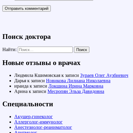
Поиск доктора
Найти:
Новые отзывы о врачах
Людмила Кшимовская
к записи
Зураев Олег Аузбиевич
Дарья
к записи
Новикова Лилиана Николаевна
ираида
к записи
Локшина Ирина Марковна
Арина
к записи
Месропян Эльза Давидовна
Специальности
Акушер-гинеколог
Аллерголог-иммунолог
Анестезиолог-реаниматолог
Аритмолог