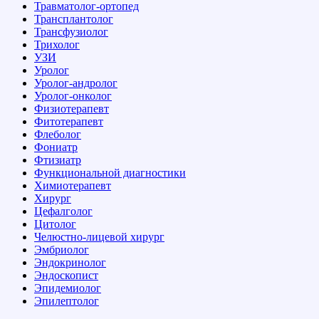
Травматолог-ортопед
Трансплантолог
Трансфузиолог
Трихолог
УЗИ
Уролог
Уролог-андролог
Уролог-онколог
Физиотерапевт
Фитотерапевт
Флеболог
Фониатр
Фтизиатр
Функциональной диагностики
Химиотерапевт
Хирург
Цефалголог
Цитолог
Челюстно-лицевой хирург
Эмбриолог
Эндокринолог
Эндоскопист
Эпидемиолог
Эпилептолог