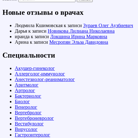
Новые отзывы о врачах
Людмила Кшимовская
к записи
Зураев Олег Аузбиевич
Дарья
к записи
Новикова Лилиана Николаевна
ираида
к записи
Локшина Ирина Марковна
Арина
к записи
Месропян Эльза Давидовна
Специальности
Акушер-гинеколог
Аллерголог-иммунолог
Анестезиолог-реаниматолог
Аритмолог
Артролог
Бактериолог
Биолог
Венеролог
Вертебролог
Вертеброневролог
Вестибулолог
Вирусолог
Гастроэнтеролог