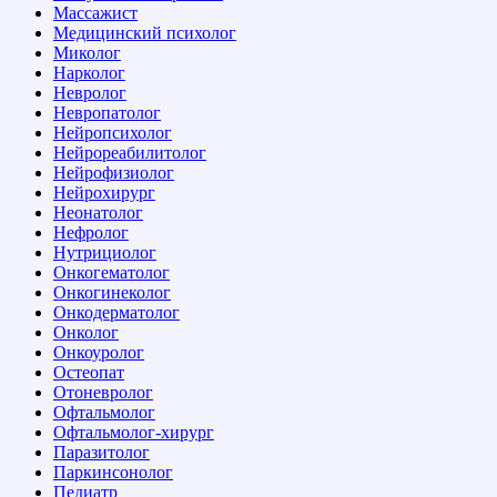
Массажист
Медицинский психолог
Миколог
Нарколог
Невролог
Невропатолог
Нейропсихолог
Нейрореабилитолог
Нейрофизиолог
Нейрохирург
Неонатолог
Нефролог
Нутрициолог
Онкогематолог
Онкогинеколог
Онкодерматолог
Онколог
Онкоуролог
Остеопат
Отоневролог
Офтальмолог
Офтальмолог-хирург
Паразитолог
Паркинсонолог
Педиатр