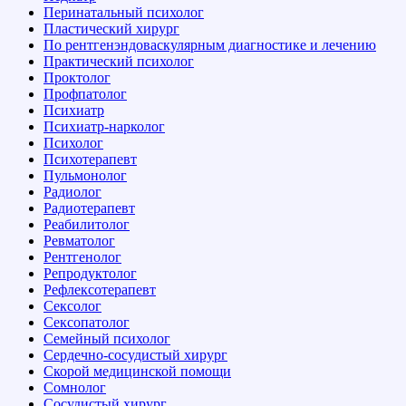
Перинатальный психолог
Пластический хирург
По рентгенэндоваскулярным диагностике и лечению
Практический психолог
Проктолог
Профпатолог
Психиатр
Психиатр-нарколог
Психолог
Психотерапевт
Пульмонолог
Радиолог
Радиотерапевт
Реабилитолог
Ревматолог
Рентгенолог
Репродуктолог
Рефлексотерапевт
Сексолог
Сексопатолог
Семейный психолог
Сердечно-сосудистый хирург
Скорой медицинской помощи
Сомнолог
Сосудистый хирург