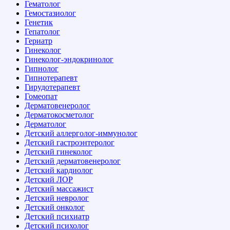
Гематолог
Гемостазиолог
Генетик
Гепатолог
Гериатр
Гинеколог
Гинеколог-эндокринолог
Гипнолог
Гипнотерапевт
Гирудотерапевт
Гомеопат
Дерматовенеролог
Дерматокосметолог
Дерматолог
Детский аллерголог-иммунолог
Детский гастроэнтеролог
Детский гинеколог
Детский дерматовенеролог
Детский кардиолог
Детский ЛОР
Детский массажист
Детский невролог
Детский онколог
Детский психиатр
Детский психолог