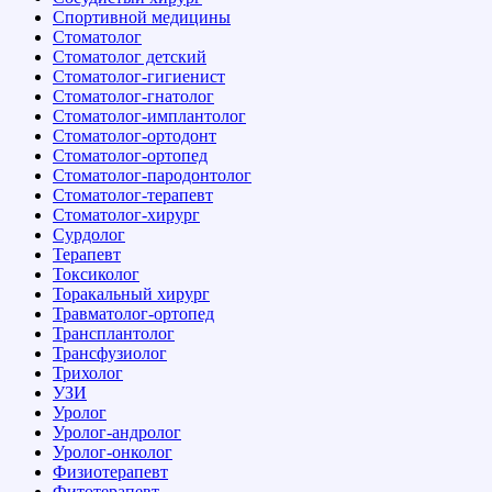
Спортивной медицины
Стоматолог
Стоматолог детский
Стоматолог-гигиенист
Стоматолог-гнатолог
Стоматолог-имплантолог
Стоматолог-ортодонт
Стоматолог-ортопед
Стоматолог-пародонтолог
Стоматолог-терапевт
Стоматолог-хирург
Сурдолог
Терапевт
Токсиколог
Торакальный хирург
Травматолог-ортопед
Трансплантолог
Трансфузиолог
Трихолог
УЗИ
Уролог
Уролог-андролог
Уролог-онколог
Физиотерапевт
Фитотерапевт