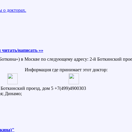
 о докторах.
читать/написать »»
 Боткина») в Москве по следующему адресу: 2-й Боткинский проез
Информация где принимает этот доктор:
й Боткинский проезд, дом 5
+7(499)4900303
я; Динамо;
ткина)"