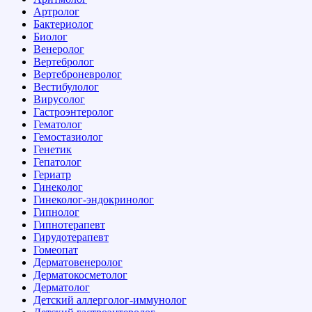
Артролог
Бактериолог
Биолог
Венеролог
Вертебролог
Вертеброневролог
Вестибулолог
Вирусолог
Гастроэнтеролог
Гематолог
Гемостазиолог
Генетик
Гепатолог
Гериатр
Гинеколог
Гинеколог-эндокринолог
Гипнолог
Гипнотерапевт
Гирудотерапевт
Гомеопат
Дерматовенеролог
Дерматокосметолог
Дерматолог
Детский аллерголог-иммунолог