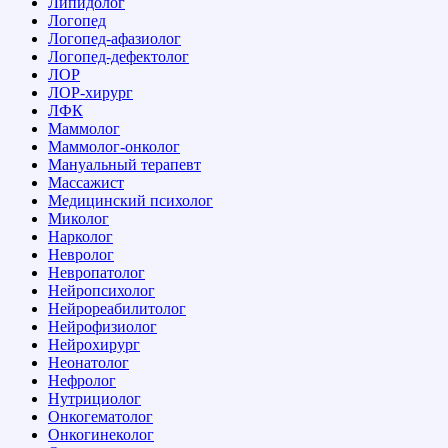
Липидолог
Логопед
Логопед-афазиолог
Логопед-дефектолог
ЛОР
ЛОР-хирург
ЛФК
Маммолог
Маммолог-онколог
Мануальный терапевт
Массажист
Медицинский психолог
Миколог
Нарколог
Невролог
Невропатолог
Нейропсихолог
Нейрореабилитолог
Нейрофизиолог
Нейрохирург
Неонатолог
Нефролог
Нутрициолог
Онкогематолог
Онкогинеколог