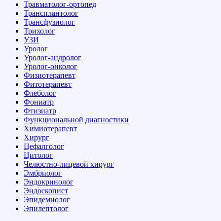
Травматолог-ортопед
Трансплантолог
Трансфузиолог
Трихолог
УЗИ
Уролог
Уролог-андролог
Уролог-онколог
Физиотерапевт
Фитотерапевт
Флеболог
Фониатр
Фтизиатр
Функциональной диагностики
Химиотерапевт
Хирург
Цефалголог
Цитолог
Челюстно-лицевой хирург
Эмбриолог
Эндокринолог
Эндоскопист
Эпидемиолог
Эпилептолог