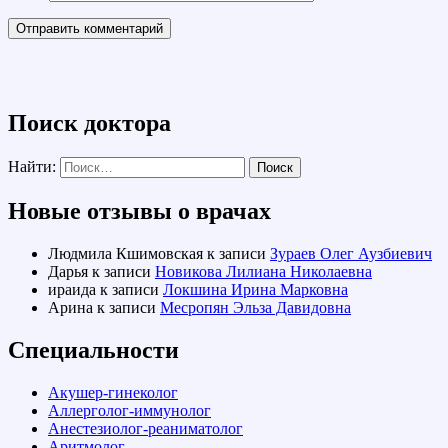
Поиск доктора
Найти:
Новые отзывы о врачах
Людмила Кшимовская
к записи
Зураев Олег Аузбиевич
Дарья
к записи
Новикова Лилиана Николаевна
ираида
к записи
Локшина Ирина Марковна
Арина
к записи
Месропян Эльза Давидовна
Специальности
Акушер-гинеколог
Аллерголог-иммунолог
Анестезиолог-реаниматолог
Аритмолог