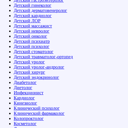
Детский гастроэнтеролог
Детский гинеколог
Детский дерматовенеролог
Детский кардиолог
Детский ЛОР
Детский массажист
Детский невролог
Детский онколог
Детский психиатр
Детский психолог
Детский стоматолог
Детский травматолог-ортопед
Детский уролог
Детский уролог-андролог
Детский хирург
Детский эндокринолог
Диабетолог
Диетолог
Инфекционист
Кардиолог
Кинезиолог
Клинический психолог
Клинический фармаколог
Колопроктолог
Косметолог