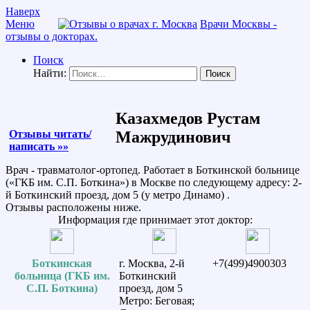
Наверх
Меню
Врачи Москвы -
отзывы о докторах.
Поиск
Найти:
Казахмедов Рустам
Отзывы читать/
Мажрудинович
написать »»
Врач - травматолог-ортопед. Работает в Боткинской больнице
(«ГКБ им. С.П. Боткина») в Москве по следующему адресу: 2-
й Боткинский проезд, дом 5 (у метро Динамо) .
Отзывы расположены ниже.
Информация где принимает этот доктор:
Боткинская
г. Москва, 2-й
+7(499)4900303
больница (ГКБ им.
Боткинский
С.П. Боткина)
проезд, дом 5
Метро: Беговая;