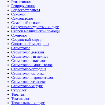
Рентгенолог
Репродуктолог
Рефлексотерапевт
Сексолог
Сексопатолог
Семейный психолог
Сердечно-сосудистый хирург
Скорой медицинской помощи
Сомнолог
Сосудистый хирург
Спортивной медицины
Стоматолог
Стоматолог детский
Стоматолог-гигиенист
Стоматолог-гнатолог
Стоматолог-имплантолог
Стоматолог-ортодонт
Стоматолог-ортопед
Стоматолог-пародонтолог
Стоматолог-терапевт
Стоматолог-хирург
Сурдолог
Терапевт
Токсиколог
Торакальный хирург