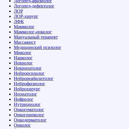
Логопед-афазиолог
Логопед-дефектолог
ЛОР
ЛОР-хирург
ЛФК
Маммолог
Маммолог-онколог
Мануальный терапевт
Массажист
Медицинский психолог
Миколог
Нарколог
Невролог
Невропатолог
Нейропсихолог
Нейрореабилитолог
Нейрофизиолог
Нейрохирург
Неонатолог
Нефролог
Нутрициолог
Онкогематолог
Онкогинеколог
Онкодерматолог
Онколог