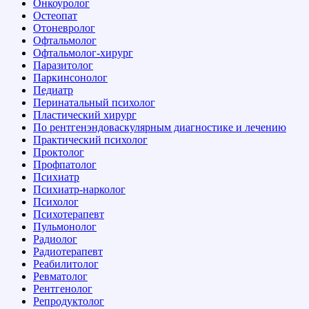
Онкоуролог
Остеопат
Отоневролог
Офтальмолог
Офтальмолог-хирург
Паразитолог
Паркинсонолог
Педиатр
Перинатальный психолог
Пластический хирург
По рентгенэндоваскулярным диагностике и лечению
Практический психолог
Проктолог
Профпатолог
Психиатр
Психиатр-нарколог
Психолог
Психотерапевт
Пульмонолог
Радиолог
Радиотерапевт
Реабилитолог
Ревматолог
Рентгенолог
Репродуктолог