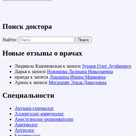
Поиск доктора
Найти:
Новые отзывы о врачах
Людмила Кшимовская
к записи
Зураев Олег Аузбиевич
Дарья
к записи
Новикова Лилиана Николаевна
ираида
к записи
Локшина Ирина Марковна
Арина
к записи
Месропян Эльза Давидовна
Специальности
Акушер-гинеколог
Аллерголог-иммунолог
Анестезиолог-реаниматолог
Аритмолог
Артролог
Бактериолог