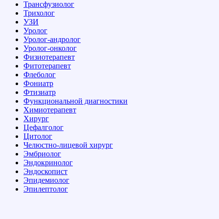
Трансфузиолог
Трихолог
УЗИ
Уролог
Уролог-андролог
Уролог-онколог
Физиотерапевт
Фитотерапевт
Флеболог
Фониатр
Фтизиатр
Функциональной диагностики
Химиотерапевт
Хирург
Цефалголог
Цитолог
Челюстно-лицевой хирург
Эмбриолог
Эндокринолог
Эндоскопист
Эпидемиолог
Эпилептолог