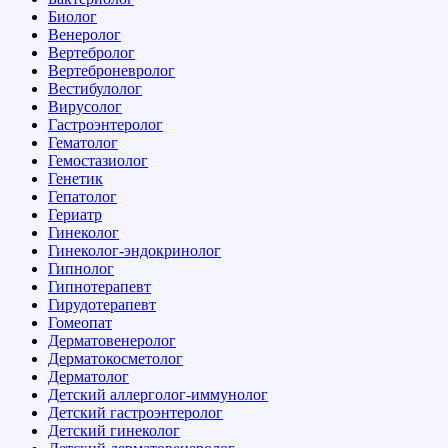
Биолог
Венеролог
Вертебролог
Вертеброневролог
Вестибулолог
Вирусолог
Гастроэнтеролог
Гематолог
Гемостазиолог
Генетик
Гепатолог
Гериатр
Гинеколог
Гинеколог-эндокринолог
Гипнолог
Гипнотерапевт
Гирудотерапевт
Гомеопат
Дерматовенеролог
Дерматокосметолог
Дерматолог
Детский аллерголог-иммунолог
Детский гастроэнтеролог
Детский гинеколог