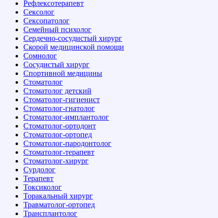
Рефлексотерапевт
Сексолог
Сексопатолог
Семейный психолог
Сердечно-сосудистый хирург
Скорой медицинской помощи
Сомнолог
Сосудистый хирург
Спортивной медицины
Стоматолог
Стоматолог детский
Стоматолог-гигиенист
Стоматолог-гнатолог
Стоматолог-имплантолог
Стоматолог-ортодонт
Стоматолог-ортопед
Стоматолог-пародонтолог
Стоматолог-терапевт
Стоматолог-хирург
Сурдолог
Терапевт
Токсиколог
Торакальный хирург
Травматолог-ортопед
Трансплантолог