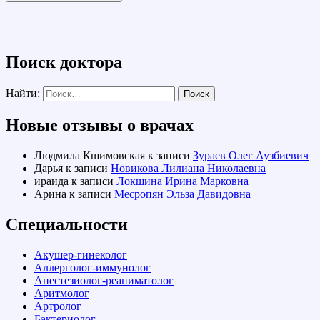
Поиск доктора
Найти:
Новые отзывы о врачах
Людмила Кшимовская
к записи
Зураев Олег Аузбиевич
Дарья
к записи
Новикова Лилиана Николаевна
ираида
к записи
Локшина Ирина Марковна
Арина
к записи
Месропян Эльза Давидовна
Специальности
Акушер-гинеколог
Аллерголог-иммунолог
Анестезиолог-реаниматолог
Аритмолог
Артролог
Бактериолог