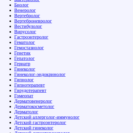
Биолог
Венеролог
Вертебролог
Вертеброневролог
Вестибулолог
Вирусолог
Гастроэнтеролог
Гематолог
Гемостазиолог
Генетик
Гепатолог
Гериатр
Гинеколог
Гинеколог-эндокринолог
Гипнолог
Гипнотерапевт
Гирудотерапевт
Гомеопат
Дерматовенеролог
Дерматокосметолог
Дерматолог
Детский аллерголог-иммунолог
Детский гастроэнтеролог
Детский гинеколог