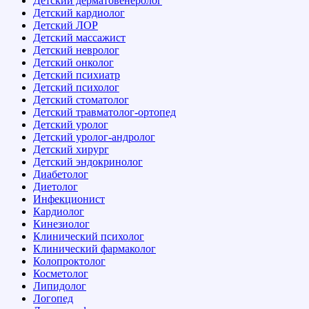
Детский дерматовенеролог
Детский кардиолог
Детский ЛОР
Детский массажист
Детский невролог
Детский онколог
Детский психиатр
Детский психолог
Детский стоматолог
Детский травматолог-ортопед
Детский уролог
Детский уролог-андролог
Детский хирург
Детский эндокринолог
Диабетолог
Диетолог
Инфекционист
Кардиолог
Кинезиолог
Клинический психолог
Клинический фармаколог
Колопроктолог
Косметолог
Липидолог
Логопед