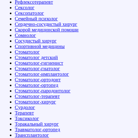
Рефлексотерапевт
Сексолог
Сексопатолог
Семейный психолог
Сердечно-сосудистый хирург
Скорой медицинской помощи
Сомнолог
Сосудистый хирург
Спортивной медицины
Стоматолог
Стоматолог детский
Стоматолог-гигиенист
Стоматолог-гнатолог
Стоматолог-имплантолог
Стоматолог-ортодонт
Стоматолог-ортопед
Стоматолог-пародонтолог
Стоматолог-терапевт
Стоматолог-хирург
Сурдолог
Терапевт
Токсиколог
Торакальный хирург
Травматолог-ортопед
Трансплантолог