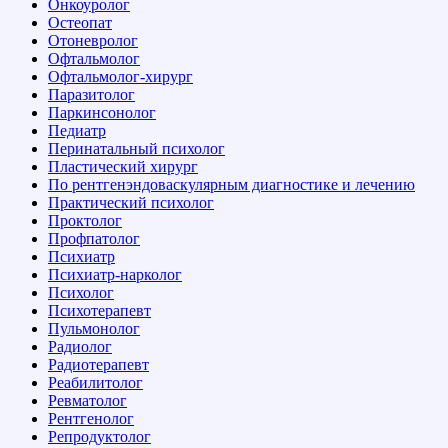
Онкоуролог
Остеопат
Отоневролог
Офтальмолог
Офтальмолог-хирург
Паразитолог
Паркинсонолог
Педиатр
Перинатальный психолог
Пластический хирург
По рентгенэндоваскулярным диагностике и лечению
Практический психолог
Проктолог
Профпатолог
Психиатр
Психиатр-нарколог
Психолог
Психотерапевт
Пульмонолог
Радиолог
Радиотерапевт
Реабилитолог
Ревматолог
Рентгенолог
Репродуктолог