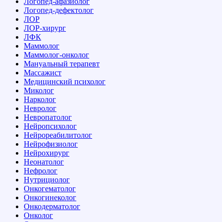
Логопед-афазиолог
Логопед-дефектолог
ЛОР
ЛОР-хирург
ЛФК
Маммолог
Маммолог-онколог
Мануальный терапевт
Массажист
Медицинский психолог
Миколог
Нарколог
Невролог
Невропатолог
Нейропсихолог
Нейрореабилитолог
Нейрофизиолог
Нейрохирург
Неонатолог
Нефролог
Нутрициолог
Онкогематолог
Онкогинеколог
Онкодерматолог
Онколог