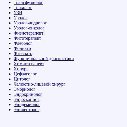
Трансфузиолог
Трихолог
УЗИ
Уролог
Уролог-андролог
Уролог-онколог
Физиотерапевт
Фитотерапевт
Флеболог
Фониатр
Фтизиатр
Функциональной диагностики
Химиотерапевт
Хирург
Цефалголог
Цитолог
Челюстно-лицевой хирург
Эмбриолог
Эндокринолог
Эндоскопист
Эпидемиолог
Эпилептолог