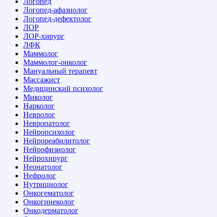
Логопед
Логопед-афазиолог
Логопед-дефектолог
ЛОР
ЛОР-хирург
ЛФК
Маммолог
Маммолог-онколог
Мануальный терапевт
Массажист
Медицинский психолог
Миколог
Нарколог
Невролог
Невропатолог
Нейропсихолог
Нейрореабилитолог
Нейрофизиолог
Нейрохирург
Неонатолог
Нефролог
Нутрициолог
Онкогематолог
Онкогинеколог
Онкодерматолог