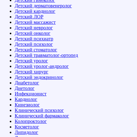
Детский гинеколог
Детский дерматовенеролог
Детский кардиолог
Детский ЛОР
Детский массажист
Детский невролог
Детский онколог
Детский психиатр
Детский психолог
Детский стоматолог
Детский травматолог-ортопед
Детский уролог
Детский уролог-андролог
Детский хирург
Детский эндокринолог
Диабетолог
Диетолог
Инфекционист
Кардиолог
Кинезиолог
Клинический психолог
Клинический фармаколог
Колопроктолог
Косметолог
Липидолог