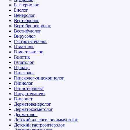
Бактериолог
Биолог
Венеролог
Вертебролог
Вертеброневролог
Вестибулолог
Вирусолог
Гастроэнтеролог
Гематолог
Гемостазиолог
Генетик
Гепатолог
Гериатр
Гинеколог
Гинеколог-эндокринолог
Гипнолог
Гипнотерапевт
Гирудотерапевт
Гомеопат
Дерматовенеролог
Дерматокосметолог
Дерматолог
Детский аллерголог-иммунолог
Детский гастроэнтеролог