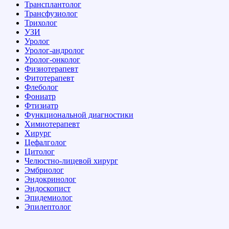
Трансплантолог
Трансфузиолог
Трихолог
УЗИ
Уролог
Уролог-андролог
Уролог-онколог
Физиотерапевт
Фитотерапевт
Флеболог
Фониатр
Фтизиатр
Функциональной диагностики
Химиотерапевт
Хирург
Цефалголог
Цитолог
Челюстно-лицевой хирург
Эмбриолог
Эндокринолог
Эндоскопист
Эпидемиолог
Эпилептолог