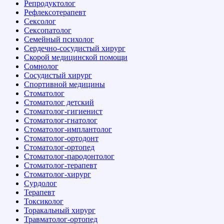
Репродуктолог
Рефлексотерапевт
Сексолог
Сексопатолог
Семейный психолог
Сердечно-сосудистый хирург
Скорой медицинской помощи
Сомнолог
Сосудистый хирург
Спортивной медицины
Стоматолог
Стоматолог детский
Стоматолог-гигиенист
Стоматолог-гнатолог
Стоматолог-имплантолог
Стоматолог-ортодонт
Стоматолог-ортопед
Стоматолог-пародонтолог
Стоматолог-терапевт
Стоматолог-хирург
Сурдолог
Терапевт
Токсиколог
Торакальный хирург
Травматолог-ортопед