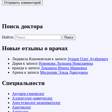
Поиск доктора
Найти:
Новые отзывы о врачах
Людмила Кшимовская
к записи
Зураев Олег Аузбиевич
Дарья
к записи
Новикова Лилиана Николаевна
ираида
к записи
Локшина Ирина Марковна
Арина
к записи
Месропян Эльза Давидовна
Специальности
Акушер-гинеколог
Аллерголог-иммунолог
Анестезиолог-реаниматолог
Аритмолог
Артролог