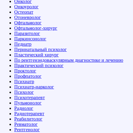
Онколог
Онкоуролог
Остеопат
Отоневролог
Офтальмолог
Офтальмолог-хирург
Паразитолог
Паркинсонолог
Педиатр
Перинатальный психолог
Пластический хирург
По рентгенэндоваскулярным диагностике и лечению
Практический психолог
Проктолог
Профпатолог
Психиатр
Психиатр-нарколог
Психолог
Психотерапевт
Пульмонолог
Радиолог
Радиотерапевт
Реабилитолог
Ревматолог
Рентгенолог