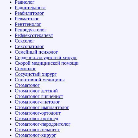
Радиолог
Радиотерапевт
Реабилитолог
Ревматолог
Рентгенолог
Репродуктолог
Рефлексотерапевт
Сексолог
Сексопатолог
Семейный психолог
Сердечно-сосудистый хирург
Скорой медицинской помощи
Сомнолог
Сосудистый хирург
Спортивной медицины
Стоматолог
Стоматолог детский
Стоматолог-гигиенист
Стоматолог-гнатолог
Стоматолог-имплантолог
Стоматолог-ортодонт
Стоматолог-ортопед
Стоматолог-пародонтолог
Стоматолог-терапевт
Стоматолог-хирург