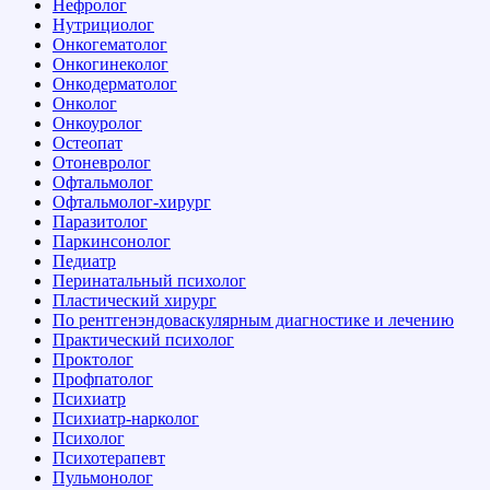
Нефролог
Нутрициолог
Онкогематолог
Онкогинеколог
Онкодерматолог
Онколог
Онкоуролог
Остеопат
Отоневролог
Офтальмолог
Офтальмолог-хирург
Паразитолог
Паркинсонолог
Педиатр
Перинатальный психолог
Пластический хирург
По рентгенэндоваскулярным диагностике и лечению
Практический психолог
Проктолог
Профпатолог
Психиатр
Психиатр-нарколог
Психолог
Психотерапевт
Пульмонолог