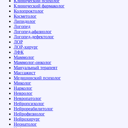
Клинический психолог
Клинический фармаколог
Колопроктолог
Косметолог
Липидолог
Логопед
Логопед-афазиолог
Логопед-дефектолог
ЛОР
ЛОР-хирург
ЛФК
Маммолог
Маммолог-онколог
Мануальный терапевт
Массажист
Медицинский психолог
Миколог
Нарколог
Невролог
Невропатолог
Нейропсихолог
Нейрореабилитолог
Нейрофизиолог
Нейрохирург
Неонатолог