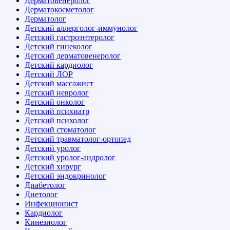
Дерматовенеролог
Дерматокосметолог
Дерматолог
Детский аллерголог-иммунолог
Детский гастроэнтеролог
Детский гинеколог
Детский дерматовенеролог
Детский кардиолог
Детский ЛОР
Детский массажист
Детский невролог
Детский онколог
Детский психиатр
Детский психолог
Детский стоматолог
Детский травматолог-ортопед
Детский уролог
Детский уролог-андролог
Детский хирург
Детский эндокринолог
Диабетолог
Диетолог
Инфекционист
Кардиолог
Кинезиолог