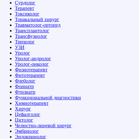
Сурдолог
Терапевт
Токсиколог
Торакальный хирург
Травматолог-ортопед
Трансплантолог
Трансфузиолог
Трихолог
УЗИ
Уролог
Уролог-андролог
Уролог-онколог
Физиотерапевт
Фитотерапевт
Флеболог
Фониатр
Фтизиатр
Функциональной диагностики
Химиотерапевт
Хирург
Цефалголог
Цитолог
Челюстно-лицевой хирург
Эмбриолог
Эндокринолог