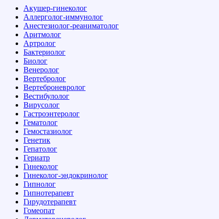
Акушер-гинеколог
Аллерголог-иммунолог
Анестезиолог-реаниматолог
Аритмолог
Артролог
Бактериолог
Биолог
Венеролог
Вертебролог
Вертеброневролог
Вестибулолог
Вирусолог
Гастроэнтеролог
Гематолог
Гемостазиолог
Генетик
Гепатолог
Гериатр
Гинеколог
Гинеколог-эндокринолог
Гипнолог
Гипнотерапевт
Гирудотерапевт
Гомеопат