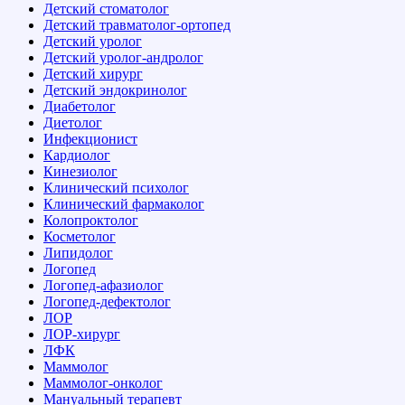
Детский стоматолог
Детский травматолог-ортопед
Детский уролог
Детский уролог-андролог
Детский хирург
Детский эндокринолог
Диабетолог
Диетолог
Инфекционист
Кардиолог
Кинезиолог
Клинический психолог
Клинический фармаколог
Колопроктолог
Косметолог
Липидолог
Логопед
Логопед-афазиолог
Логопед-дефектолог
ЛОР
ЛОР-хирург
ЛФК
Маммолог
Маммолог-онколог
Мануальный терапевт