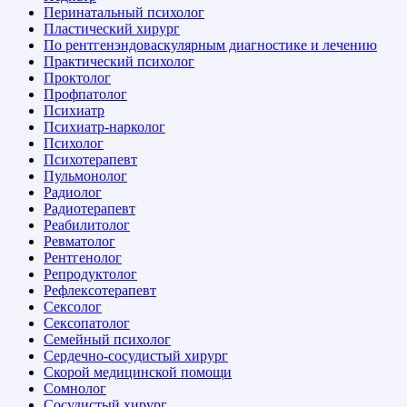
Перинатальный психолог
Пластический хирург
По рентгенэндоваскулярным диагностике и лечению
Практический психолог
Проктолог
Профпатолог
Психиатр
Психиатр-нарколог
Психолог
Психотерапевт
Пульмонолог
Радиолог
Радиотерапевт
Реабилитолог
Ревматолог
Рентгенолог
Репродуктолог
Рефлексотерапевт
Сексолог
Сексопатолог
Семейный психолог
Сердечно-сосудистый хирург
Скорой медицинской помощи
Сомнолог
Сосудистый хирург