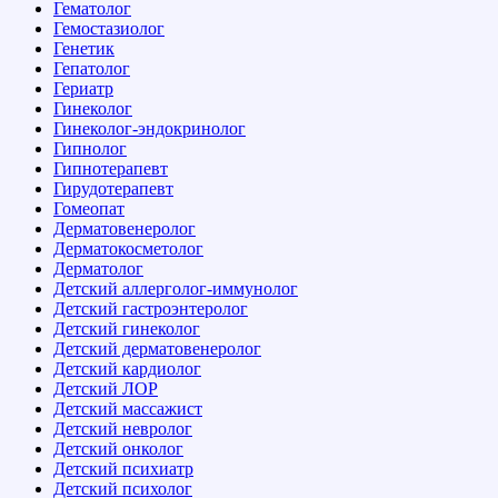
Гематолог
Гемостазиолог
Генетик
Гепатолог
Гериатр
Гинеколог
Гинеколог-эндокринолог
Гипнолог
Гипнотерапевт
Гирудотерапевт
Гомеопат
Дерматовенеролог
Дерматокосметолог
Дерматолог
Детский аллерголог-иммунолог
Детский гастроэнтеролог
Детский гинеколог
Детский дерматовенеролог
Детский кардиолог
Детский ЛОР
Детский массажист
Детский невролог
Детский онколог
Детский психиатр
Детский психолог