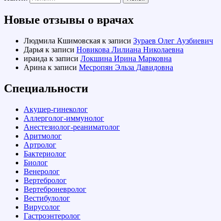
Новые отзывы о врачах
Людмила Кшимовская
к записи
Зураев Олег Аузбиевич
Дарья
к записи
Новикова Лилиана Николаевна
ираида
к записи
Локшина Ирина Марковна
Арина
к записи
Месропян Эльза Давидовна
Специальности
Акушер-гинеколог
Аллерголог-иммунолог
Анестезиолог-реаниматолог
Аритмолог
Артролог
Бактериолог
Биолог
Венеролог
Вертебролог
Вертеброневролог
Вестибулолог
Вирусолог
Гастроэнтеролог