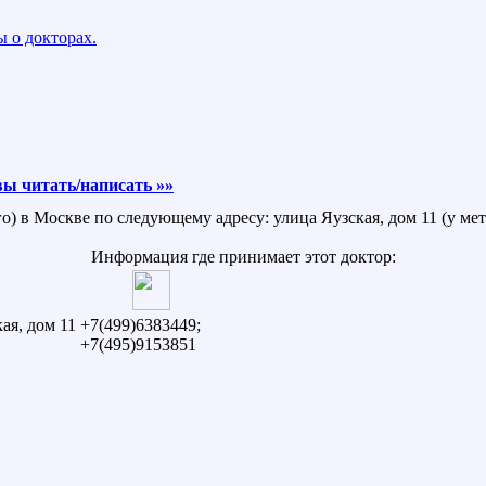
 о докторах.
ы читать/написать »»
о) в Москве по следующему адресу: улица Яузская, дом 11 (у мет
Информация где принимает этот доктор:
ая, дом 11
+7(499)6383449;
+7(495)9153851