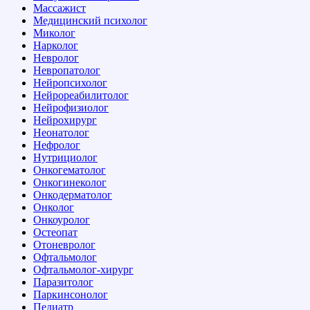
Массажист
Медицинский психолог
Миколог
Нарколог
Невролог
Невропатолог
Нейропсихолог
Нейрореабилитолог
Нейрофизиолог
Нейрохирург
Неонатолог
Нефролог
Нутрициолог
Онкогематолог
Онкогинеколог
Онкодерматолог
Онколог
Онкоуролог
Остеопат
Отоневролог
Офтальмолог
Офтальмолог-хирург
Паразитолог
Паркинсонолог
Педиатр