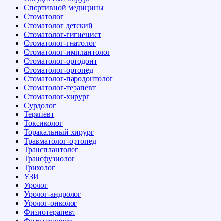
Спортивной медицины
Стоматолог
Стоматолог детский
Стоматолог-гигиенист
Стоматолог-гнатолог
Стоматолог-имплантолог
Стоматолог-ортодонт
Стоматолог-ортопед
Стоматолог-пародонтолог
Стоматолог-терапевт
Стоматолог-хирург
Сурдолог
Терапевт
Токсиколог
Торакальный хирург
Травматолог-ортопед
Трансплантолог
Трансфузиолог
Трихолог
УЗИ
Уролог
Уролог-андролог
Уролог-онколог
Физиотерапевт
Фитотерапевт