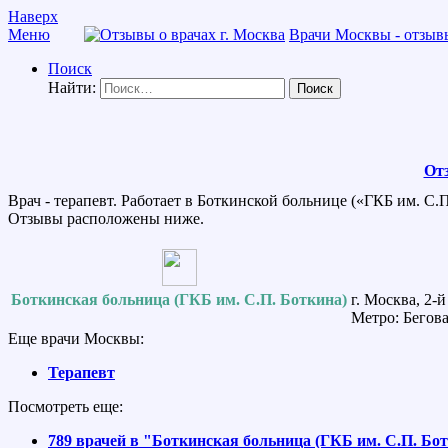
Наверх
Меню
Врачи Москвы - отзывы
Поиск
Найти:
От
Врач - терапевт. Работает в Боткинской больнице («ГКБ им. С.
Отзывы расположены ниже.
Боткинская больница (ГКБ им. С.П. Боткина)
г. Москва, 2-
Метро: Бегова
Еще врачи Москвы:
Терапевт
Посмотреть еще:
789 врачей в "Боткинская больница (ГКБ им. С.П. Бо