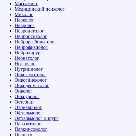
Массажист
Медицинский психолог
Миколог
Нарколог
Невролог
Невропатолог
Нейропсихолог
Нейрореабилитолог
Нейрофизиолог
Нейрохирург
Неонатолог
Нефролог
Нутрициолог
Онкогематолог
Онкогинеколог
Онкодерматолог
Онколог
Онкоуролог
Остеопат
Отоневролог
Офтальмолог
Офтальмолог-хирург
Паразитолог
Паркинсонолог
Педиатр