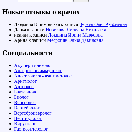
Новые отзывы о врачах
Людмила Кшимовская
к записи
Зураев Олег Аузбиевич
Дарья
к записи
Новикова Лилиана Николаевна
ираида
к записи
Локшина Ирина Марковна
Арина
к записи
Месропян Эльза Давидовна
Специальности
Акушер-гинеколог
Аллерголог-иммунолог
Анестезиолог-реаниматолог
Аритмолог
Артролог
Бактериолог
Биолог
Венеролог
Вертебролог
Вертеброневролог
Вестибулолог
Вирусолог
Гастроэнтеролог