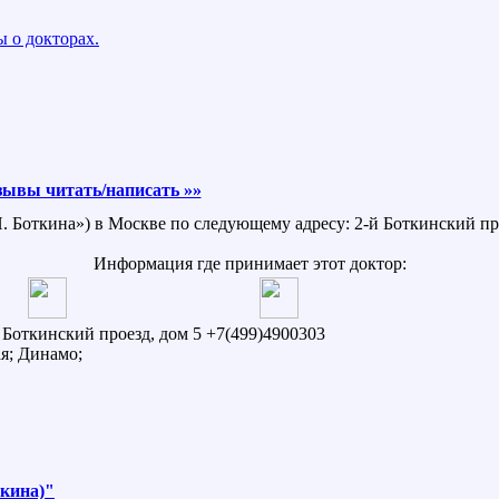
 о докторах.
зывы читать/написать »»
П. Боткина») в Москве по следующему адресу: 2-й Боткинский про
Информация где принимает этот доктор:
й Боткинский проезд, дом 5
+7(499)4900303
я; Динамо;
ткина)"