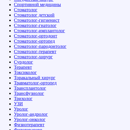
Спортивной медицины
Стоматолог
Стоматолог детский
Стоматолог-гигиенист
Стоматолог-гнатолог
Стоматолог-имплантолог
Стоматолог-ортодонт
Стоматолог-ортопед
Стоматолог-пародонтолог
Стоматолог-терапевт
Стоматолог-хирург
Сурдолог
Терапевт
Токсиколог
Торакальный хирург
Травматолог-ортопед
Трансплантолог
Трансфузиолог
Трихолог
УЗИ
Уролог
Уролог-андролог
Уролог-онколог
Физиотерапевт
Фитотерапевт