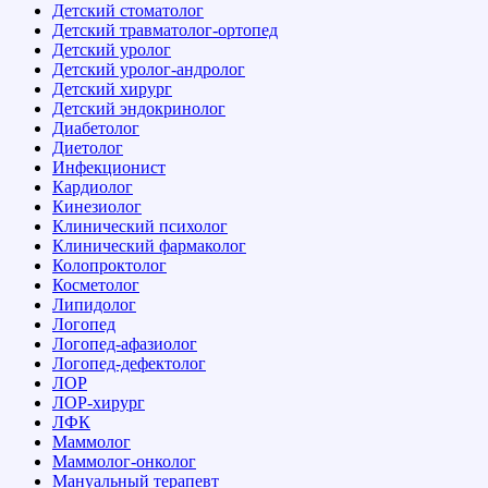
Детский стоматолог
Детский травматолог-ортопед
Детский уролог
Детский уролог-андролог
Детский хирург
Детский эндокринолог
Диабетолог
Диетолог
Инфекционист
Кардиолог
Кинезиолог
Клинический психолог
Клинический фармаколог
Колопроктолог
Косметолог
Липидолог
Логопед
Логопед-афазиолог
Логопед-дефектолог
ЛОР
ЛОР-хирург
ЛФК
Маммолог
Маммолог-онколог
Мануальный терапевт