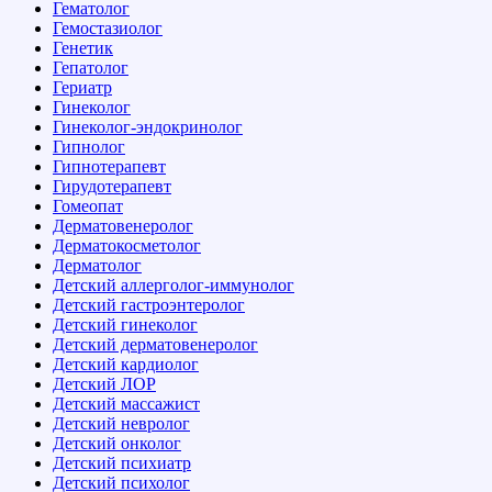
Гематолог
Гемостазиолог
Генетик
Гепатолог
Гериатр
Гинеколог
Гинеколог-эндокринолог
Гипнолог
Гипнотерапевт
Гирудотерапевт
Гомеопат
Дерматовенеролог
Дерматокосметолог
Дерматолог
Детский аллерголог-иммунолог
Детский гастроэнтеролог
Детский гинеколог
Детский дерматовенеролог
Детский кардиолог
Детский ЛОР
Детский массажист
Детский невролог
Детский онколог
Детский психиатр
Детский психолог