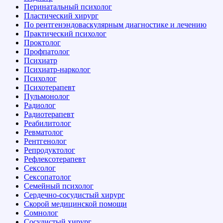
Перинатальный психолог
Пластический хирург
По рентгенэндоваскулярным диагностике и лечению
Практический психолог
Проктолог
Профпатолог
Психиатр
Психиатр-нарколог
Психолог
Психотерапевт
Пульмонолог
Радиолог
Радиотерапевт
Реабилитолог
Ревматолог
Рентгенолог
Репродуктолог
Рефлексотерапевт
Сексолог
Сексопатолог
Семейный психолог
Сердечно-сосудистый хирург
Скорой медицинской помощи
Сомнолог
Сосудистый хирург