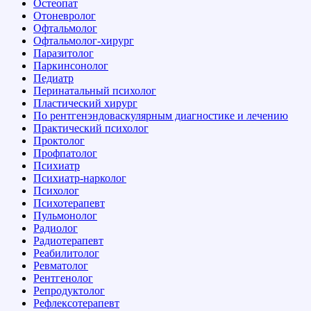
Остеопат
Отоневролог
Офтальмолог
Офтальмолог-хирург
Паразитолог
Паркинсонолог
Педиатр
Перинатальный психолог
Пластический хирург
По рентгенэндоваскулярным диагностике и лечению
Практический психолог
Проктолог
Профпатолог
Психиатр
Психиатр-нарколог
Психолог
Психотерапевт
Пульмонолог
Радиолог
Радиотерапевт
Реабилитолог
Ревматолог
Рентгенолог
Репродуктолог
Рефлексотерапевт