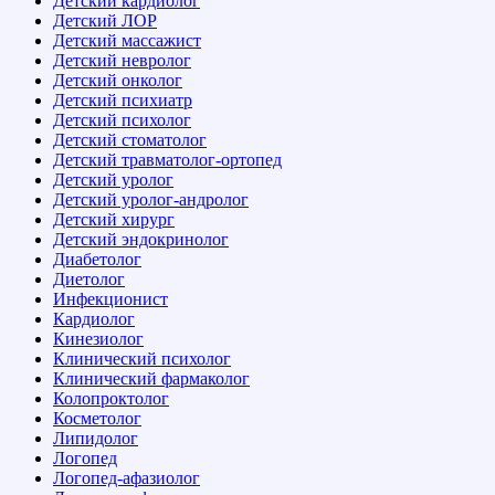
Детский кардиолог
Детский ЛОР
Детский массажист
Детский невролог
Детский онколог
Детский психиатр
Детский психолог
Детский стоматолог
Детский травматолог-ортопед
Детский уролог
Детский уролог-андролог
Детский хирург
Детский эндокринолог
Диабетолог
Диетолог
Инфекционист
Кардиолог
Кинезиолог
Клинический психолог
Клинический фармаколог
Колопроктолог
Косметолог
Липидолог
Логопед
Логопед-афазиолог