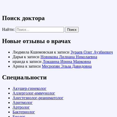
Поиск доктора
Найти:
Новые отзывы о врачах
Людмила Кшимовская
к записи
Зураев Олег Аузбиевич
Дарья
к записи
Новикова Лилиана Николаевна
ираида
к записи
Локшина Ирина Марковна
Арина
к записи
Месропян Эльза Давидовна
Специальности
Акушер-гинеколог
Аллерголог-иммунолог
Анестезиолог-реаниматолог
Аритмолог
Артролог
Бактериолог
Биолог