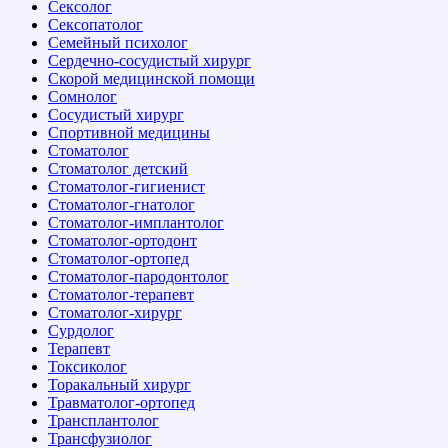
Сексолог
Сексопатолог
Семейный психолог
Сердечно-сосудистый хирург
Скорой медицинской помощи
Сомнолог
Сосудистый хирург
Спортивной медицины
Стоматолог
Стоматолог детский
Стоматолог-гигиенист
Стоматолог-гнатолог
Стоматолог-имплантолог
Стоматолог-ортодонт
Стоматолог-ортопед
Стоматолог-пародонтолог
Стоматолог-терапевт
Стоматолог-хирург
Сурдолог
Терапевт
Токсиколог
Торакальный хирург
Травматолог-ортопед
Трансплантолог
Трансфузиолог