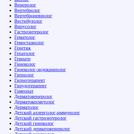
Венеролог
Вертебролог
Вертеброневролог
Вестибулолог
Вирусолог
Гастроэнтеролог
Гематолог
Гемостазиолог
Генетик
Гепатолог
Гериатр
Гинеколог
Гинеколог-эндокринолог
Гипнолог
Гипнотерапевт
Гирудотерапевт
Гомеопат
Дерматовенеролог
Дерматокосметолог
Дерматолог
Детский аллерголог-иммунолог
Детский гастроэнтеролог
Детский гинеколог
Детский дерматовенеролог