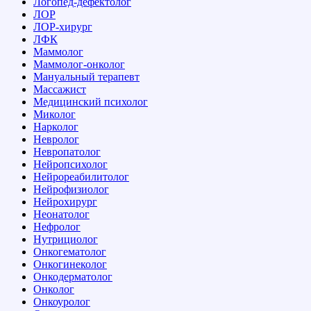
Логопед-дефектолог
ЛОР
ЛОР-хирург
ЛФК
Маммолог
Маммолог-онколог
Мануальный терапевт
Массажист
Медицинский психолог
Миколог
Нарколог
Невролог
Невропатолог
Нейропсихолог
Нейрореабилитолог
Нейрофизиолог
Нейрохирург
Неонатолог
Нефролог
Нутрициолог
Онкогематолог
Онкогинеколог
Онкодерматолог
Онколог
Онкоуролог