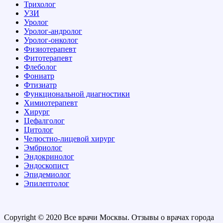
Трихолог
УЗИ
Уролог
Уролог-андролог
Уролог-онколог
Физиотерапевт
Фитотерапевт
Флеболог
Фониатр
Фтизиатр
Функциональной диагностики
Химиотерапевт
Хирург
Цефалголог
Цитолог
Челюстно-лицевой хирург
Эмбриолог
Эндокринолог
Эндоскопист
Эпидемиолог
Эпилептолог
Copyright © 2020 Все врачи Москвы. Отзывы о врачах города