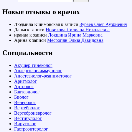
Новые отзывы о врачах
Людмила Кшимовская
к записи
Зураев Олег Аузбиевич
Дарья
к записи
Новикова Лилиана Николаевна
ираида
к записи
Локшина Ирина Марковна
Арина
к записи
Месропян Эльза Давидовна
Специальности
Акушер-гинеколог
Аллерголог-иммунолог
Анестезиолог-реаниматолог
Аритмолог
Артролог
Бактериолог
Биолог
Венеролог
Вертебролог
Вертеброневролог
Вестибулолог
Вирусолог
Гастроэнтеролог