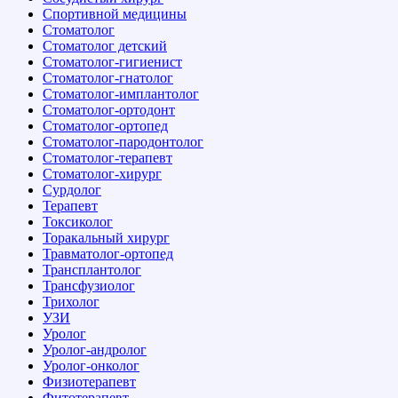
Спортивной медицины
Стоматолог
Стоматолог детский
Стоматолог-гигиенист
Стоматолог-гнатолог
Стоматолог-имплантолог
Стоматолог-ортодонт
Стоматолог-ортопед
Стоматолог-пародонтолог
Стоматолог-терапевт
Стоматолог-хирург
Сурдолог
Терапевт
Токсиколог
Торакальный хирург
Травматолог-ортопед
Трансплантолог
Трансфузиолог
Трихолог
УЗИ
Уролог
Уролог-андролог
Уролог-онколог
Физиотерапевт
Фитотерапевт