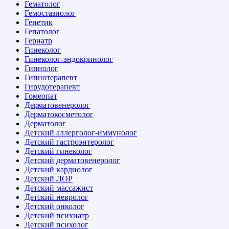
Гематолог
Гемостазиолог
Генетик
Гепатолог
Гериатр
Гинеколог
Гинеколог-эндокринолог
Гипнолог
Гипнотерапевт
Гирудотерапевт
Гомеопат
Дерматовенеролог
Дерматокосметолог
Дерматолог
Детский аллерголог-иммунолог
Детский гастроэнтеролог
Детский гинеколог
Детский дерматовенеролог
Детский кардиолог
Детский ЛОР
Детский массажист
Детский невролог
Детский онколог
Детский психиатр
Детский психолог