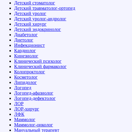
Детский стоматолог
Детский травматолог-ортопед
Детский уролог
Детский уролог-андролог
Детский хирург
Детский эндокринолог
Диабетолог
Диетолог
Инфекционист
Кардиолог
Кинезиолог
Клинический психолог
Клинический фармаколог
Колопроктолог
Косметолог
Липидолог
Логопед
Логопед-афазиолог
Логопед-дефектолог
ЛОР
ЛОР-хирург
ЛФК
Маммолог
Маммолог-онколог
Мануальный терапевт