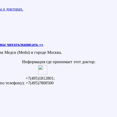
 о докторах.
вы читать/написать »»
ик Медси (Medsi) в городе Москва.
Информация где принимает этот доктор:
+7(495)1812801;
по телефону);
+7(495)7800500