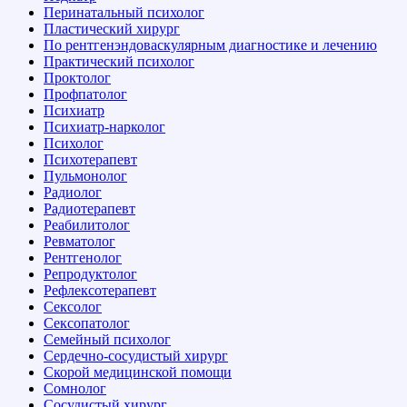
Перинатальный психолог
Пластический хирург
По рентгенэндоваскулярным диагностике и лечению
Практический психолог
Проктолог
Профпатолог
Психиатр
Психиатр-нарколог
Психолог
Психотерапевт
Пульмонолог
Радиолог
Радиотерапевт
Реабилитолог
Ревматолог
Рентгенолог
Репродуктолог
Рефлексотерапевт
Сексолог
Сексопатолог
Семейный психолог
Сердечно-сосудистый хирург
Скорой медицинской помощи
Сомнолог
Сосудистый хирург