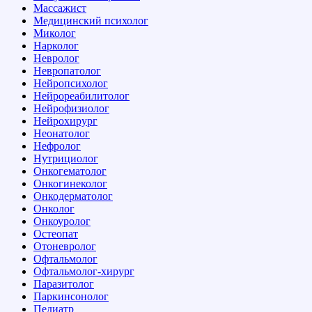
Массажист
Медицинский психолог
Миколог
Нарколог
Невролог
Невропатолог
Нейропсихолог
Нейрореабилитолог
Нейрофизиолог
Нейрохирург
Неонатолог
Нефролог
Нутрициолог
Онкогематолог
Онкогинеколог
Онкодерматолог
Онколог
Онкоуролог
Остеопат
Отоневролог
Офтальмолог
Офтальмолог-хирург
Паразитолог
Паркинсонолог
Педиатр