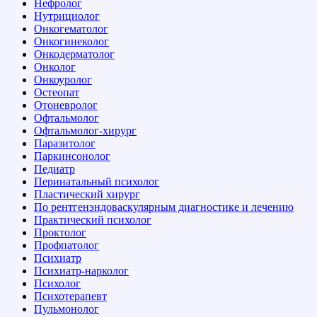
Нефролог
Нутрициолог
Онкогематолог
Онкогинеколог
Онкодерматолог
Онколог
Онкоуролог
Остеопат
Отоневролог
Офтальмолог
Офтальмолог-хирург
Паразитолог
Паркинсонолог
Педиатр
Перинатальный психолог
Пластический хирург
По рентгенэндоваскулярным диагностике и лечению
Практический психолог
Проктолог
Профпатолог
Психиатр
Психиатр-нарколог
Психолог
Психотерапевт
Пульмонолог