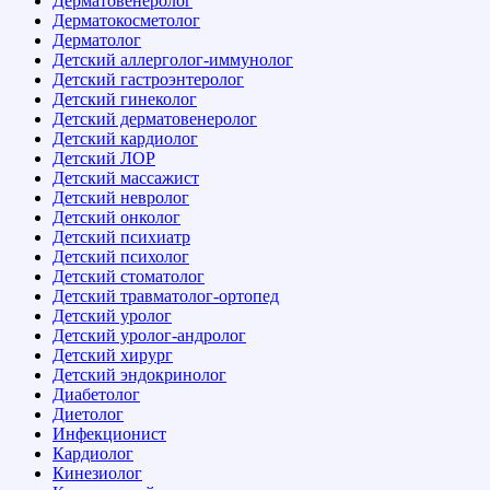
Дерматовенеролог
Дерматокосметолог
Дерматолог
Детский аллерголог-иммунолог
Детский гастроэнтеролог
Детский гинеколог
Детский дерматовенеролог
Детский кардиолог
Детский ЛОР
Детский массажист
Детский невролог
Детский онколог
Детский психиатр
Детский психолог
Детский стоматолог
Детский травматолог-ортопед
Детский уролог
Детский уролог-андролог
Детский хирург
Детский эндокринолог
Диабетолог
Диетолог
Инфекционист
Кардиолог
Кинезиолог