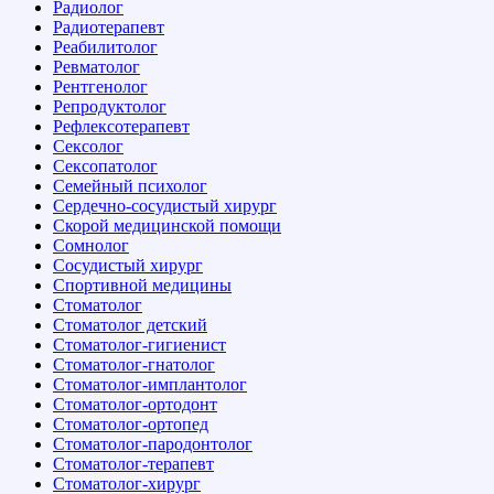
Радиолог
Радиотерапевт
Реабилитолог
Ревматолог
Рентгенолог
Репродуктолог
Рефлексотерапевт
Сексолог
Сексопатолог
Семейный психолог
Сердечно-сосудистый хирург
Скорой медицинской помощи
Сомнолог
Сосудистый хирург
Спортивной медицины
Стоматолог
Стоматолог детский
Стоматолог-гигиенист
Стоматолог-гнатолог
Стоматолог-имплантолог
Стоматолог-ортодонт
Стоматолог-ортопед
Стоматолог-пародонтолог
Стоматолог-терапевт
Стоматолог-хирург