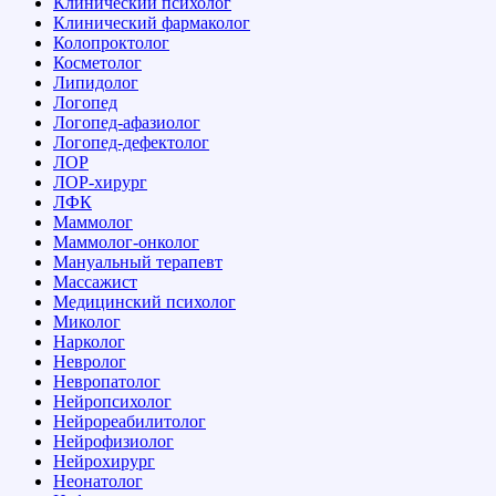
Клинический психолог
Клинический фармаколог
Колопроктолог
Косметолог
Липидолог
Логопед
Логопед-афазиолог
Логопед-дефектолог
ЛОР
ЛОР-хирург
ЛФК
Маммолог
Маммолог-онколог
Мануальный терапевт
Массажист
Медицинский психолог
Миколог
Нарколог
Невролог
Невропатолог
Нейропсихолог
Нейрореабилитолог
Нейрофизиолог
Нейрохирург
Неонатолог