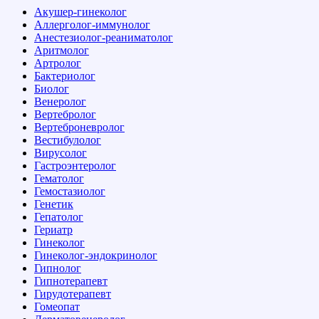
Акушер-гинеколог
Аллерголог-иммунолог
Анестезиолог-реаниматолог
Аритмолог
Артролог
Бактериолог
Биолог
Венеролог
Вертебролог
Вертеброневролог
Вестибулолог
Вирусолог
Гастроэнтеролог
Гематолог
Гемостазиолог
Генетик
Гепатолог
Гериатр
Гинеколог
Гинеколог-эндокринолог
Гипнолог
Гипнотерапевт
Гирудотерапевт
Гомеопат