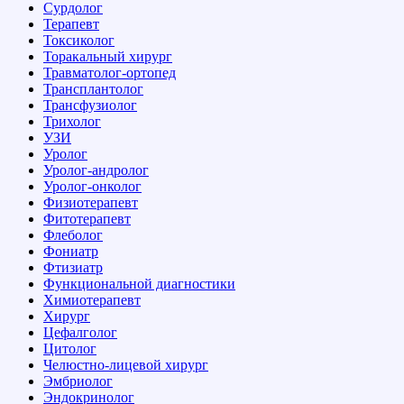
Сурдолог
Терапевт
Токсиколог
Торакальный хирург
Травматолог-ортопед
Трансплантолог
Трансфузиолог
Трихолог
УЗИ
Уролог
Уролог-андролог
Уролог-онколог
Физиотерапевт
Фитотерапевт
Флеболог
Фониатр
Фтизиатр
Функциональной диагностики
Химиотерапевт
Хирург
Цефалголог
Цитолог
Челюстно-лицевой хирург
Эмбриолог
Эндокринолог