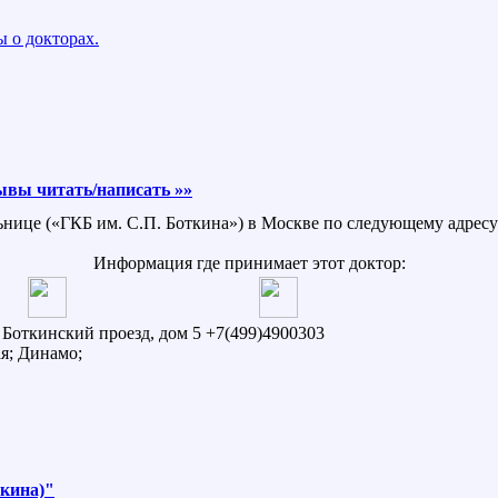
 о докторах.
ывы читать/написать »»
ьнице («ГКБ им. С.П. Боткина») в Москве по следующему адресу:
Информация где принимает этот доктор:
й Боткинский проезд, дом 5
+7(499)4900303
я; Динамо;
ткина)"