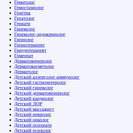
Гематолог
Гемостазиолог
Генетик
Гепатолог
Гериатр
Гинеколог
Гинеколог-эндокринолог
Гипнолог
Гипнотерапевт
Гирудотерапевт
Гомеопат
Дерматовенеролог
Дерматокосметолог
Дерматолог
Детский аллерголог-иммунолог
Детский гастроэнтеролог
Детский гинеколог
Детский дерматовенеролог
Детский кардиолог
Детский ЛОР
Детский массажист
Детский невролог
Детский онколог
Детский психиатр
Детский психолог