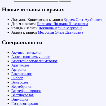
Новые отзывы о врачах
Людмила Кшимовская
к записи
Зураев Олег Аузбиевич
Дарья
к записи
Новикова Лилиана Николаевна
ираида
к записи
Локшина Ирина Марковна
Арина
к записи
Месропян Эльза Давидовна
Специальности
Акушер-гинеколог
Аллерголог-иммунолог
Анестезиолог-реаниматолог
Аритмолог
Артролог
Бактериолог
Биолог
Венеролог
Вертебролог
Вертеброневролог
Вестибулолог
Вирусолог
Гастроэнтеролог