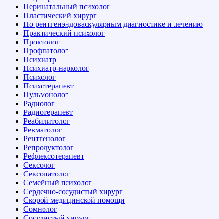
Перинатальный психолог
Пластический хирург
По рентгенэндоваскулярным диагностике и лечению
Практический психолог
Проктолог
Профпатолог
Психиатр
Психиатр-нарколог
Психолог
Психотерапевт
Пульмонолог
Радиолог
Радиотерапевт
Реабилитолог
Ревматолог
Рентгенолог
Репродуктолог
Рефлексотерапевт
Сексолог
Сексопатолог
Семейный психолог
Сердечно-сосудистый хирург
Скорой медицинской помощи
Сомнолог
Сосудистый хирург