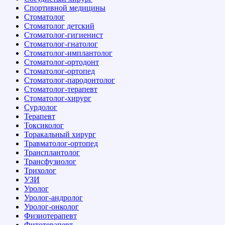
Спортивной медицины
Стоматолог
Стоматолог детский
Стоматолог-гигиенист
Стоматолог-гнатолог
Стоматолог-имплантолог
Стоматолог-ортодонт
Стоматолог-ортопед
Стоматолог-пародонтолог
Стоматолог-терапевт
Стоматолог-хирург
Сурдолог
Терапевт
Токсиколог
Торакальный хирург
Травматолог-ортопед
Трансплантолог
Трансфузиолог
Трихолог
УЗИ
Уролог
Уролог-андролог
Уролог-онколог
Физиотерапевт
Фитотерапевт