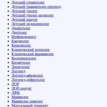
Детский стоматолог
Детский травматолог-ортопед
Детский уролог
Детский уролог-андролог
Детский хирург
Детский эндокринолог
Диабетолог
Диетолог
Инфекционист
Кардиолог
Кинезиолог
Клинический психолог
Клинический фармаколог
Колопроктолог
Косметолог
Липидолог
Логопед
Логопед-афазиолог
Логопед-дефектолог
ЛОР
ЛОР-хирург
ЛФК
Маммолог
Маммолог-онколог
Мануальный терапевт