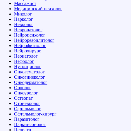
Массажист
Медицинский психолог
Миколог
Нарколог
Невролог
Невропатолог
Нейропсихолог
Нейрореабилитолог
Нейрофизиолог
Нейрохирург
Неонатолог
Нефролог
Нутрициолог
Онкогематолог
Онкогинеколог
Онкодерматолог
Онколог
Онкоуролог
Остеопат
Отоневролог
Офтальмолог
Офтальмолог-хирург
Паразитолог
Паркинсонолог
Педиатр