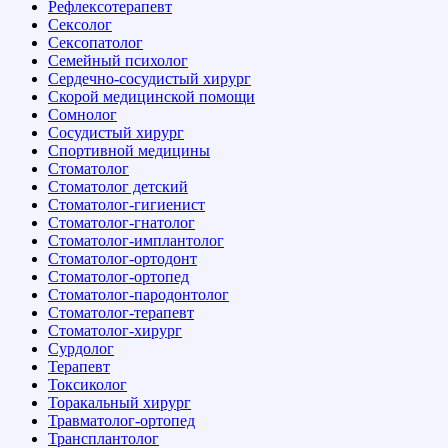
Рефлексотерапевт
Сексолог
Сексопатолог
Семейный психолог
Сердечно-сосудистый хирург
Скорой медицинской помощи
Сомнолог
Сосудистый хирург
Спортивной медицины
Стоматолог
Стоматолог детский
Стоматолог-гигиенист
Стоматолог-гнатолог
Стоматолог-имплантолог
Стоматолог-ортодонт
Стоматолог-ортопед
Стоматолог-пародонтолог
Стоматолог-терапевт
Стоматолог-хирург
Сурдолог
Терапевт
Токсиколог
Торакальный хирург
Травматолог-ортопед
Трансплантолог