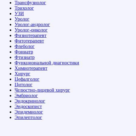
Трансфузиолог
Трихолог
УЗИ
Уролог
Уролог-андролог
Уролог-онколог
Физиотерапевт
Фитотерапевт
Флеболог
Фониатр
Фтизиатр
Функциональной диагностики
Химиотерапевт
Хирург
Цефалголог
Цитолог
Челюстно-лицевой хирург
Эмбриолог
Эндокринолог
Эндоскопист
Эпидемиолог
Эпилептолог