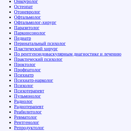
Онкоуролог
Остеопат
Отоневролог
Офтальмолог
Офтальмолог-хирург
Паразитолог
Паркинсонолог
Педиатр
Перинатальный психолог
Пластический хирург
По рентгенэндоваскулярным диагностике и лечению
Практический психолог
Проктолог
Профпатолог
Психиатр
Психиатр-нарколог
Психолог
Психотерапевт
Пульмонолог
Радиолог
Радиотерапевт
Реабилитолог
Ревматолог
Рентгенолог
Репродуктолог