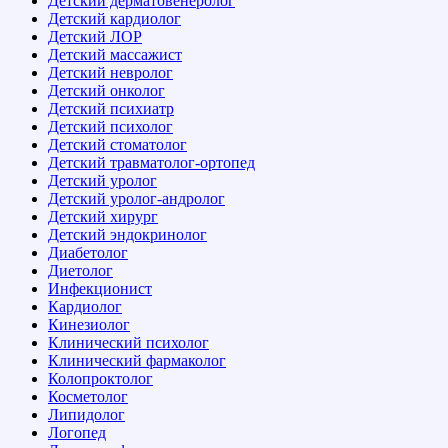
Детский дерматовенеролог
Детский кардиолог
Детский ЛОР
Детский массажист
Детский невролог
Детский онколог
Детский психиатр
Детский психолог
Детский стоматолог
Детский травматолог-ортопед
Детский уролог
Детский уролог-андролог
Детский хирург
Детский эндокринолог
Диабетолог
Диетолог
Инфекционист
Кардиолог
Кинезиолог
Клинический психолог
Клинический фармаколог
Колопроктолог
Косметолог
Липидолог
Логопед