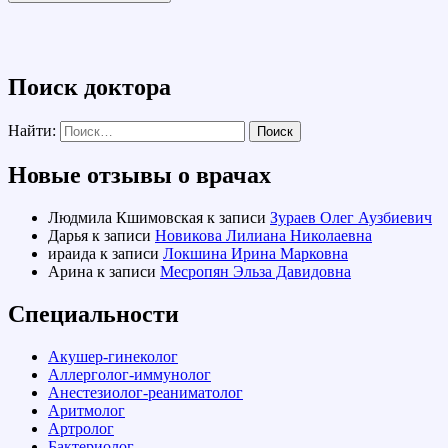
Поиск доктора
Найти:
Новые отзывы о врачах
Людмила Кшимовская
к записи
Зураев Олег Аузбиевич
Дарья
к записи
Новикова Лилиана Николаевна
ираида
к записи
Локшина Ирина Марковна
Арина
к записи
Месропян Эльза Давидовна
Специальности
Акушер-гинеколог
Аллерголог-иммунолог
Анестезиолог-реаниматолог
Аритмолог
Артролог
Бактериолог