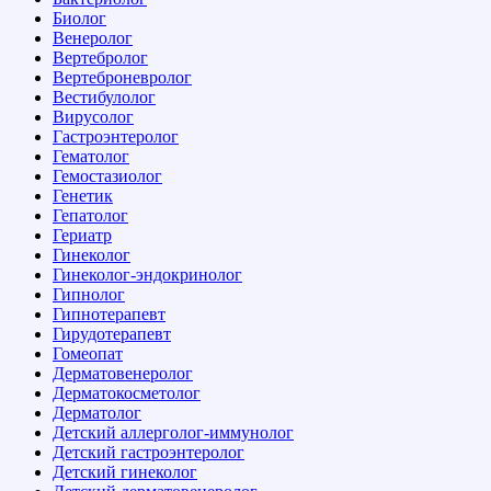
Биолог
Венеролог
Вертебролог
Вертеброневролог
Вестибулолог
Вирусолог
Гастроэнтеролог
Гематолог
Гемостазиолог
Генетик
Гепатолог
Гериатр
Гинеколог
Гинеколог-эндокринолог
Гипнолог
Гипнотерапевт
Гирудотерапевт
Гомеопат
Дерматовенеролог
Дерматокосметолог
Дерматолог
Детский аллерголог-иммунолог
Детский гастроэнтеролог
Детский гинеколог