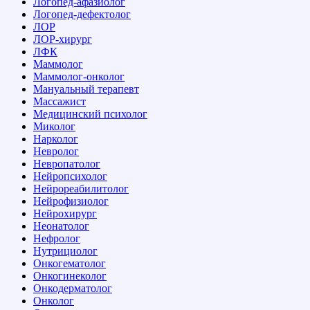
Логопед-афазиолог
Логопед-дефектолог
ЛОР
ЛОР-хирург
ЛФК
Маммолог
Маммолог-онколог
Мануальный терапевт
Массажист
Медицинский психолог
Миколог
Нарколог
Невролог
Невропатолог
Нейропсихолог
Нейрореабилитолог
Нейрофизиолог
Нейрохирург
Неонатолог
Нефролог
Нутрициолог
Онкогематолог
Онкогинеколог
Онкодерматолог
Онколог