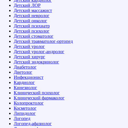
Детский кардиолог
Детский ЛОР
Детский массажист
Детский невролог
Детский онколог
Детский психиатр
Детский психолог
Детский стоматолог
Детский травматолог-ортопед
Детский уролог
Детский уролог-андролог
Детский хирург
Детский эндокринолог
Диабетолог
Диетолог
Инфекционист
Кардиолог
Кинезиолог
Клинический психолог
Клинический фармаколог
Колопроктолог
Косметолог
Липидолог
Логопед
Логопед-афазиолог