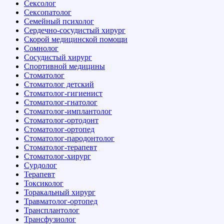
Сексолог
Сексопатолог
Семейный психолог
Сердечно-сосудистый хирург
Скорой медицинской помощи
Сомнолог
Сосудистый хирург
Спортивной медицины
Стоматолог
Стоматолог детский
Стоматолог-гигиенист
Стоматолог-гнатолог
Стоматолог-имплантолог
Стоматолог-ортодонт
Стоматолог-ортопед
Стоматолог-пародонтолог
Стоматолог-терапевт
Стоматолог-хирург
Сурдолог
Терапевт
Токсиколог
Торакальный хирург
Травматолог-ортопед
Трансплантолог
Трансфузиолог