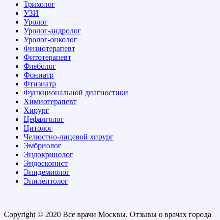
Трихолог
УЗИ
Уролог
Уролог-андролог
Уролог-онколог
Физиотерапевт
Фитотерапевт
Флеболог
Фониатр
Фтизиатр
Функциональной диагностики
Химиотерапевт
Хирург
Цефалголог
Цитолог
Челюстно-лицевой хирург
Эмбриолог
Эндокринолог
Эндоскопист
Эпидемиолог
Эпилептолог
Copyright © 2020 Все врачи Москвы. Отзывы о врачах города