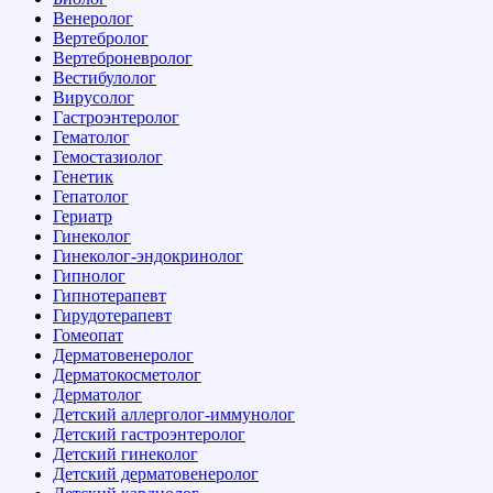
Венеролог
Вертебролог
Вертеброневролог
Вестибулолог
Вирусолог
Гастроэнтеролог
Гематолог
Гемостазиолог
Генетик
Гепатолог
Гериатр
Гинеколог
Гинеколог-эндокринолог
Гипнолог
Гипнотерапевт
Гирудотерапевт
Гомеопат
Дерматовенеролог
Дерматокосметолог
Дерматолог
Детский аллерголог-иммунолог
Детский гастроэнтеролог
Детский гинеколог
Детский дерматовенеролог