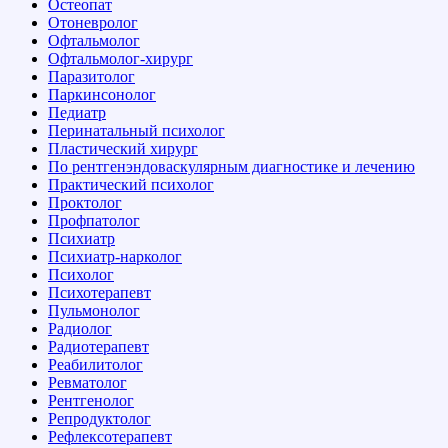
Остеопат
Отоневролог
Офтальмолог
Офтальмолог-хирург
Паразитолог
Паркинсонолог
Педиатр
Перинатальный психолог
Пластический хирург
По рентгенэндоваскулярным диагностике и лечению
Практический психолог
Проктолог
Профпатолог
Психиатр
Психиатр-нарколог
Психолог
Психотерапевт
Пульмонолог
Радиолог
Радиотерапевт
Реабилитолог
Ревматолог
Рентгенолог
Репродуктолог
Рефлексотерапевт