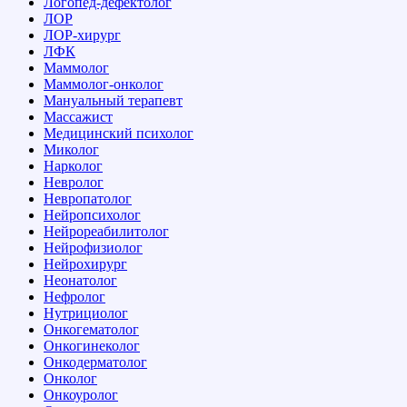
Логопед-дефектолог
ЛОР
ЛОР-хирург
ЛФК
Маммолог
Маммолог-онколог
Мануальный терапевт
Массажист
Медицинский психолог
Миколог
Нарколог
Невролог
Невропатолог
Нейропсихолог
Нейрореабилитолог
Нейрофизиолог
Нейрохирург
Неонатолог
Нефролог
Нутрициолог
Онкогематолог
Онкогинеколог
Онкодерматолог
Онколог
Онкоуролог