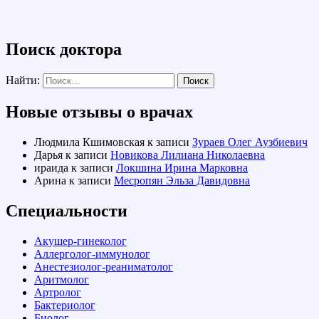
Поиск доктора
Найти:
Новые отзывы о врачах
Людмила Кшимовская
к записи
Зураев Олег Аузбиевич
Дарья
к записи
Новикова Лилиана Николаевна
ираида
к записи
Локшина Ирина Марковна
Арина
к записи
Месропян Эльза Давидовна
Специальности
Акушер-гинеколог
Аллерголог-иммунолог
Анестезиолог-реаниматолог
Аритмолог
Артролог
Бактериолог
Биолог