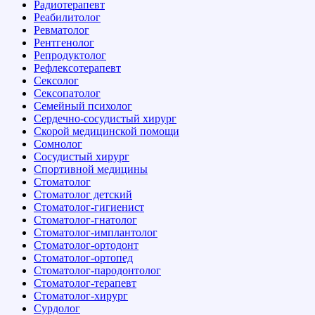
Радиотерапевт
Реабилитолог
Ревматолог
Рентгенолог
Репродуктолог
Рефлексотерапевт
Сексолог
Сексопатолог
Семейный психолог
Сердечно-сосудистый хирург
Скорой медицинской помощи
Сомнолог
Сосудистый хирург
Спортивной медицины
Стоматолог
Стоматолог детский
Стоматолог-гигиенист
Стоматолог-гнатолог
Стоматолог-имплантолог
Стоматолог-ортодонт
Стоматолог-ортопед
Стоматолог-пародонтолог
Стоматолог-терапевт
Стоматолог-хирург
Сурдолог