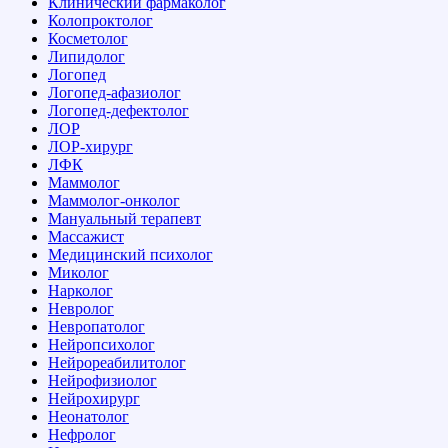
Клинический фармаколог
Колопроктолог
Косметолог
Липидолог
Логопед
Логопед-афазиолог
Логопед-дефектолог
ЛОР
ЛОР-хирург
ЛФК
Маммолог
Маммолог-онколог
Мануальный терапевт
Массажист
Медицинский психолог
Миколог
Нарколог
Невролог
Невропатолог
Нейропсихолог
Нейрореабилитолог
Нейрофизиолог
Нейрохирург
Неонатолог
Нефролог