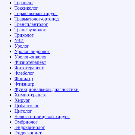
Терапевт
Токсиколог
Торакальный хирург
Травматолог-ортопед
Трансплантолог
Трансфузиолог
Трихолог
УЗИ
Уролог
Уролог-андролог
Уролог-онколог
Физиотерапевт
Фитотерапевт
Флеболог
Фониатр
Фтизиатр
Функциональной диагностики
Химиотерапевт
Хирург
Цефалголог
Цитолог
Челюстно-лицевой хирург
Эмбриолог
Эндокринолог
Эндоскопист