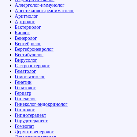
Аллерголог-иммунолог
Анестезиолог-реаниматолог
Аритмолог
Артролог
Бактериолог
Биолог
Венеролог
Вертебролог
Вертеброневролог
Вестибулолог
Вирусолог
Гастроэнтеролог
Гематолог
Гемостазиолог
Генетик
Гепатолог
Гериатр
Гинеколог
Гинеколог-эндокринолог
Гипнолог
Гипнотерапевт
Гирудотерапевт
Гомеопат
Дерматовенеролог