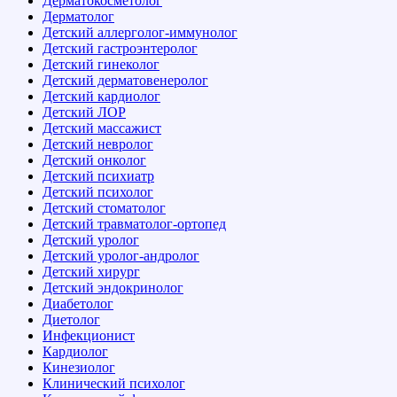
Дерматокосметолог
Дерматолог
Детский аллерголог-иммунолог
Детский гастроэнтеролог
Детский гинеколог
Детский дерматовенеролог
Детский кардиолог
Детский ЛОР
Детский массажист
Детский невролог
Детский онколог
Детский психиатр
Детский психолог
Детский стоматолог
Детский травматолог-ортопед
Детский уролог
Детский уролог-андролог
Детский хирург
Детский эндокринолог
Диабетолог
Диетолог
Инфекционист
Кардиолог
Кинезиолог
Клинический психолог