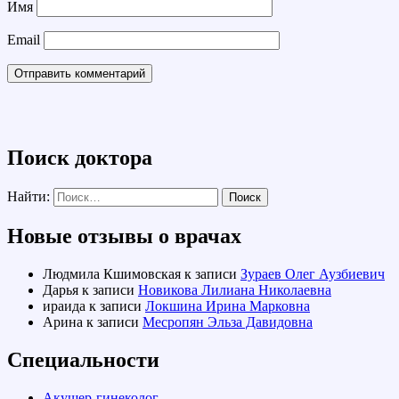
Имя
Email
Поиск доктора
Найти:
Новые отзывы о врачах
Людмила Кшимовская
к записи
Зураев Олег Аузбиевич
Дарья
к записи
Новикова Лилиана Николаевна
ираида
к записи
Локшина Ирина Марковна
Арина
к записи
Месропян Эльза Давидовна
Специальности
Акушер-гинеколог