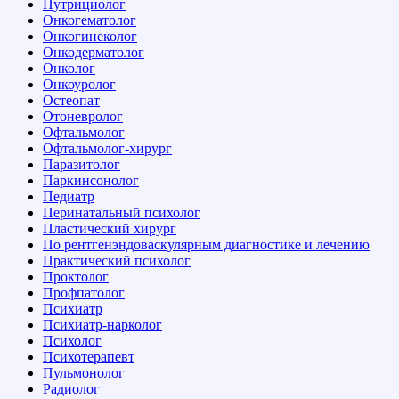
Нутрициолог
Онкогематолог
Онкогинеколог
Онкодерматолог
Онколог
Онкоуролог
Остеопат
Отоневролог
Офтальмолог
Офтальмолог-хирург
Паразитолог
Паркинсонолог
Педиатр
Перинатальный психолог
Пластический хирург
По рентгенэндоваскулярным диагностике и лечению
Практический психолог
Проктолог
Профпатолог
Психиатр
Психиатр-нарколог
Психолог
Психотерапевт
Пульмонолог
Радиолог