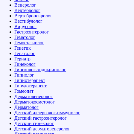
Венеролог
Вертебролог
Вертеброневролог
Вестибулолог
Вирусолог
Гастроэнтеролог
Гематолог
Гемостазиолог
Генетик
Гепатолог
Гериатр
Гинеколог
Гинеколог-эндокринолог
Гипнолог
Гипнотерапевт
Гирудотерапевт
Гомеопат
Дерматовенеролог
Дерматокосметолог
Дерматолог
Детский аллерголог-иммунолог
Детский гастроэнтеролог
Детский гинеколог
Детский дерматовенеролог