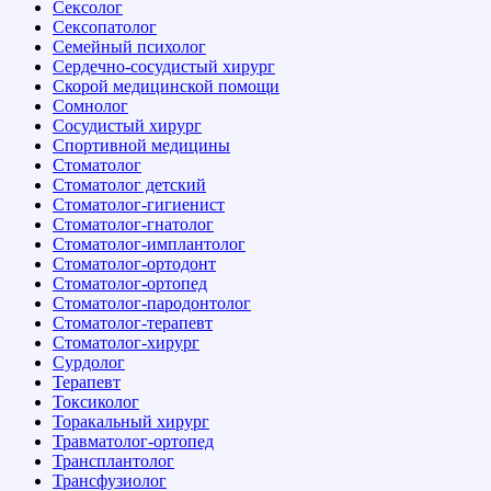
Сексолог
Сексопатолог
Семейный психолог
Сердечно-сосудистый хирург
Скорой медицинской помощи
Сомнолог
Сосудистый хирург
Спортивной медицины
Стоматолог
Стоматолог детский
Стоматолог-гигиенист
Стоматолог-гнатолог
Стоматолог-имплантолог
Стоматолог-ортодонт
Стоматолог-ортопед
Стоматолог-пародонтолог
Стоматолог-терапевт
Стоматолог-хирург
Сурдолог
Терапевт
Токсиколог
Торакальный хирург
Травматолог-ортопед
Трансплантолог
Трансфузиолог