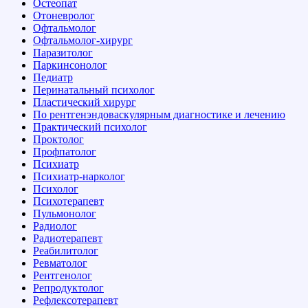
Остеопат
Отоневролог
Офтальмолог
Офтальмолог-хирург
Паразитолог
Паркинсонолог
Педиатр
Перинатальный психолог
Пластический хирург
По рентгенэндоваскулярным диагностике и лечению
Практический психолог
Проктолог
Профпатолог
Психиатр
Психиатр-нарколог
Психолог
Психотерапевт
Пульмонолог
Радиолог
Радиотерапевт
Реабилитолог
Ревматолог
Рентгенолог
Репродуктолог
Рефлексотерапевт