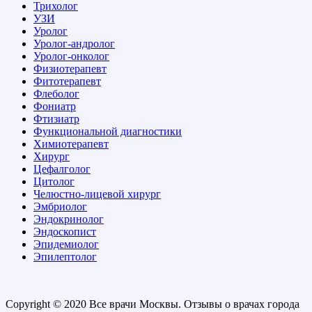
Трихолог
УЗИ
Уролог
Уролог-андролог
Уролог-онколог
Физиотерапевт
Фитотерапевт
Флеболог
Фониатр
Фтизиатр
Функциональной диагностики
Химиотерапевт
Хирург
Цефалголог
Цитолог
Челюстно-лицевой хирург
Эмбриолог
Эндокринолог
Эндоскопист
Эпидемиолог
Эпилептолог
Copyright © 2020 Все врачи Москвы. Отзывы о врачах города