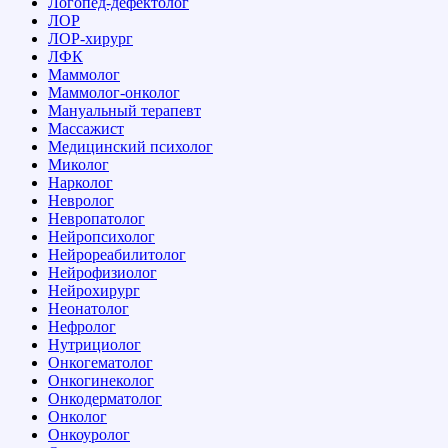
Логопед-дефектолог
ЛОР
ЛОР-хирург
ЛФК
Маммолог
Маммолог-онколог
Мануальный терапевт
Массажист
Медицинский психолог
Миколог
Нарколог
Невролог
Невропатолог
Нейропсихолог
Нейрореабилитолог
Нейрофизиолог
Нейрохирург
Неонатолог
Нефролог
Нутрициолог
Онкогематолог
Онкогинеколог
Онкодерматолог
Онколог
Онкоуролог