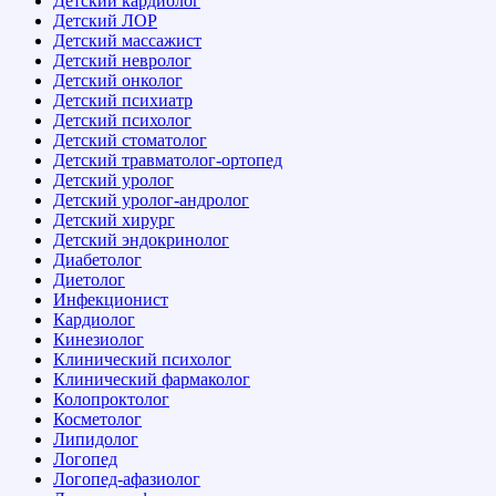
Детский кардиолог
Детский ЛОР
Детский массажист
Детский невролог
Детский онколог
Детский психиатр
Детский психолог
Детский стоматолог
Детский травматолог-ортопед
Детский уролог
Детский уролог-андролог
Детский хирург
Детский эндокринолог
Диабетолог
Диетолог
Инфекционист
Кардиолог
Кинезиолог
Клинический психолог
Клинический фармаколог
Колопроктолог
Косметолог
Липидолог
Логопед
Логопед-афазиолог