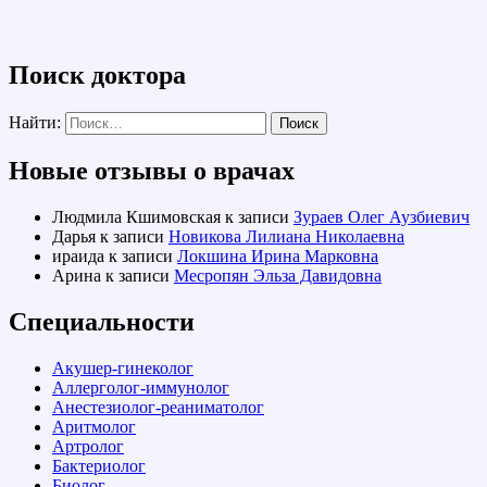
Поиск доктора
Найти:
Новые отзывы о врачах
Людмила Кшимовская
к записи
Зураев Олег Аузбиевич
Дарья
к записи
Новикова Лилиана Николаевна
ираида
к записи
Локшина Ирина Марковна
Арина
к записи
Месропян Эльза Давидовна
Специальности
Акушер-гинеколог
Аллерголог-иммунолог
Анестезиолог-реаниматолог
Аритмолог
Артролог
Бактериолог
Биолог