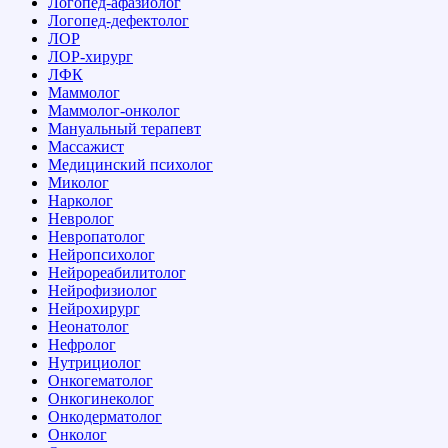
Логопед-афазиолог
Логопед-дефектолог
ЛОР
ЛОР-хирург
ЛФК
Маммолог
Маммолог-онколог
Мануальный терапевт
Массажист
Медицинский психолог
Миколог
Нарколог
Невролог
Невропатолог
Нейропсихолог
Нейрореабилитолог
Нейрофизиолог
Нейрохирург
Неонатолог
Нефролог
Нутрициолог
Онкогематолог
Онкогинеколог
Онкодерматолог
Онколог