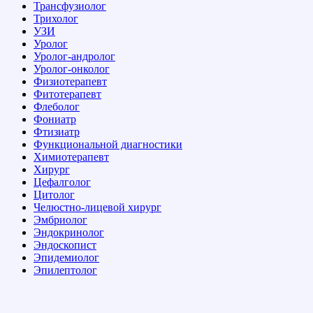
Трансфузиолог
Трихолог
УЗИ
Уролог
Уролог-андролог
Уролог-онколог
Физиотерапевт
Фитотерапевт
Флеболог
Фониатр
Фтизиатр
Функциональной диагностики
Химиотерапевт
Хирург
Цефалголог
Цитолог
Челюстно-лицевой хирург
Эмбриолог
Эндокринолог
Эндоскопист
Эпидемиолог
Эпилептолог