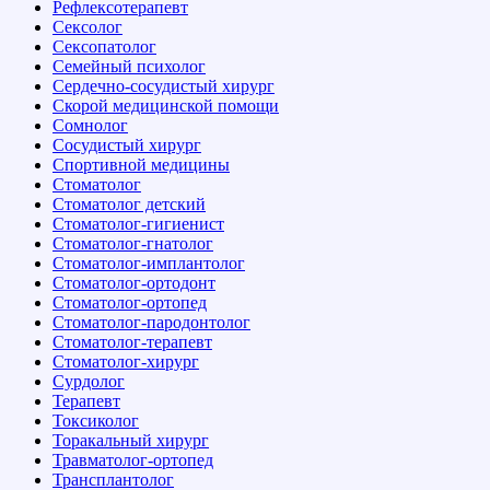
Рефлексотерапевт
Сексолог
Сексопатолог
Семейный психолог
Сердечно-сосудистый хирург
Скорой медицинской помощи
Сомнолог
Сосудистый хирург
Спортивной медицины
Стоматолог
Стоматолог детский
Стоматолог-гигиенист
Стоматолог-гнатолог
Стоматолог-имплантолог
Стоматолог-ортодонт
Стоматолог-ортопед
Стоматолог-пародонтолог
Стоматолог-терапевт
Стоматолог-хирург
Сурдолог
Терапевт
Токсиколог
Торакальный хирург
Травматолог-ортопед
Трансплантолог