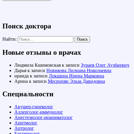
Поиск доктора
Найти:
Новые отзывы о врачах
Людмила Кшимовская
к записи
Зураев Олег Аузбиевич
Дарья
к записи
Новикова Лилиана Николаевна
ираида
к записи
Локшина Ирина Марковна
Арина
к записи
Месропян Эльза Давидовна
Специальности
Акушер-гинеколог
Аллерголог-иммунолог
Анестезиолог-реаниматолог
Аритмолог
Артролог
Бактериолог