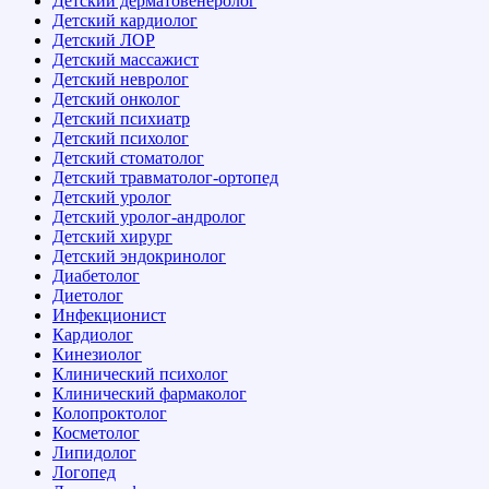
Детский дерматовенеролог
Детский кардиолог
Детский ЛОР
Детский массажист
Детский невролог
Детский онколог
Детский психиатр
Детский психолог
Детский стоматолог
Детский травматолог-ортопед
Детский уролог
Детский уролог-андролог
Детский хирург
Детский эндокринолог
Диабетолог
Диетолог
Инфекционист
Кардиолог
Кинезиолог
Клинический психолог
Клинический фармаколог
Колопроктолог
Косметолог
Липидолог
Логопед