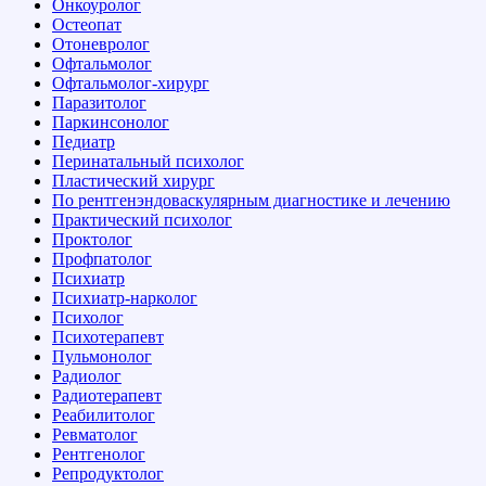
Онкоуролог
Остеопат
Отоневролог
Офтальмолог
Офтальмолог-хирург
Паразитолог
Паркинсонолог
Педиатр
Перинатальный психолог
Пластический хирург
По рентгенэндоваскулярным диагностике и лечению
Практический психолог
Проктолог
Профпатолог
Психиатр
Психиатр-нарколог
Психолог
Психотерапевт
Пульмонолог
Радиолог
Радиотерапевт
Реабилитолог
Ревматолог
Рентгенолог
Репродуктолог