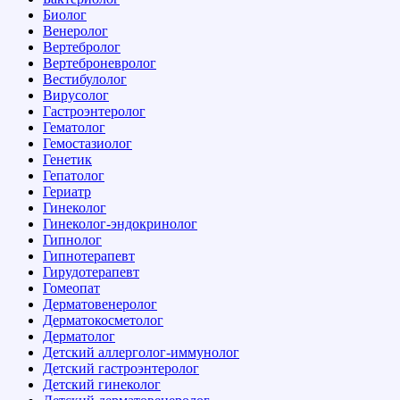
Биолог
Венеролог
Вертебролог
Вертеброневролог
Вестибулолог
Вирусолог
Гастроэнтеролог
Гематолог
Гемостазиолог
Генетик
Гепатолог
Гериатр
Гинеколог
Гинеколог-эндокринолог
Гипнолог
Гипнотерапевт
Гирудотерапевт
Гомеопат
Дерматовенеролог
Дерматокосметолог
Дерматолог
Детский аллерголог-иммунолог
Детский гастроэнтеролог
Детский гинеколог