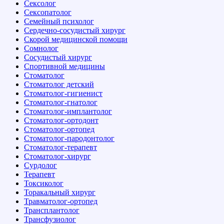
Сексолог
Сексопатолог
Семейный психолог
Сердечно-сосудистый хирург
Скорой медицинской помощи
Сомнолог
Сосудистый хирург
Спортивной медицины
Стоматолог
Стоматолог детский
Стоматолог-гигиенист
Стоматолог-гнатолог
Стоматолог-имплантолог
Стоматолог-ортодонт
Стоматолог-ортопед
Стоматолог-пародонтолог
Стоматолог-терапевт
Стоматолог-хирург
Сурдолог
Терапевт
Токсиколог
Торакальный хирург
Травматолог-ортопед
Трансплантолог
Трансфузиолог