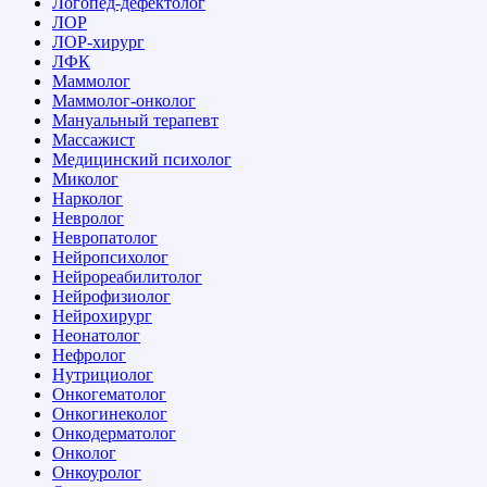
Логопед-дефектолог
ЛОР
ЛОР-хирург
ЛФК
Маммолог
Маммолог-онколог
Мануальный терапевт
Массажист
Медицинский психолог
Миколог
Нарколог
Невролог
Невропатолог
Нейропсихолог
Нейрореабилитолог
Нейрофизиолог
Нейрохирург
Неонатолог
Нефролог
Нутрициолог
Онкогематолог
Онкогинеколог
Онкодерматолог
Онколог
Онкоуролог