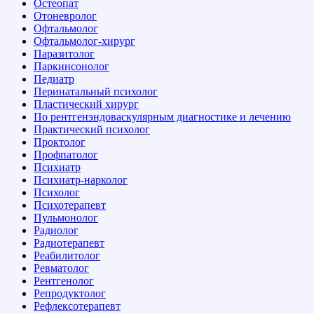
Остеопат
Отоневролог
Офтальмолог
Офтальмолог-хирург
Паразитолог
Паркинсонолог
Педиатр
Перинатальный психолог
Пластический хирург
По рентгенэндоваскулярным диагностике и лечению
Практический психолог
Проктолог
Профпатолог
Психиатр
Психиатр-нарколог
Психолог
Психотерапевт
Пульмонолог
Радиолог
Радиотерапевт
Реабилитолог
Ревматолог
Рентгенолог
Репродуктолог
Рефлексотерапевт