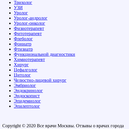
Трихолог
УЗИ
Уролог
Уролог-андролог
Уролог-онколог
Физиотерапевт
Фитотерапевт
Флеболог
Фониатр
Фтизиатр
Функциональной диагностики
Химиотерапевт
Хирург
Цефалголог
Цитолог
Челюстно-лицевой хирург
Эмбриолог
Эндокринолог
Эндоскопист
Эпидемиолог
Эпилептолог
Copyright © 2020 Все врачи Москвы. Отзывы о врачах города