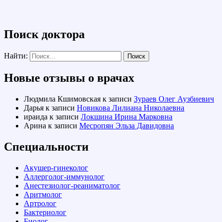
Поиск доктора
Найти:
Новые отзывы о врачах
Людмила Кшимовская
к записи
Зураев Олег Аузбиевич
Дарья
к записи
Новикова Лилиана Николаевна
ираида
к записи
Локшина Ирина Марковна
Арина
к записи
Месропян Эльза Давидовна
Специальности
Акушер-гинеколог
Аллерголог-иммунолог
Анестезиолог-реаниматолог
Аритмолог
Артролог
Бактериолог
Биолог