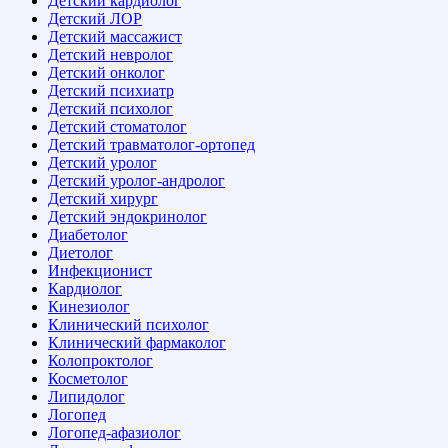
Детский кардиолог
Детский ЛОР
Детский массажист
Детский невролог
Детский онколог
Детский психиатр
Детский психолог
Детский стоматолог
Детский травматолог-ортопед
Детский уролог
Детский уролог-андролог
Детский хирург
Детский эндокринолог
Диабетолог
Диетолог
Инфекционист
Кардиолог
Кинезиолог
Клинический психолог
Клинический фармаколог
Колопроктолог
Косметолог
Липидолог
Логопед
Логопед-афазиолог