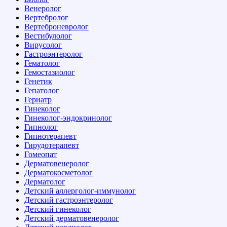
Венеролог
Вертебролог
Вертеброневролог
Вестибулолог
Вирусолог
Гастроэнтеролог
Гематолог
Гемостазиолог
Генетик
Гепатолог
Гериатр
Гинеколог
Гинеколог-эндокринолог
Гипнолог
Гипнотерапевт
Гирудотерапевт
Гомеопат
Дерматовенеролог
Дерматокосметолог
Дерматолог
Детский аллерголог-иммунолог
Детский гастроэнтеролог
Детский гинеколог
Детский дерматовенеролог