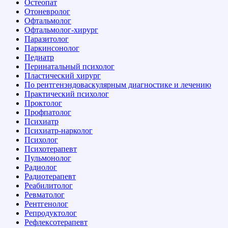
Остеопат
Отоневролог
Офтальмолог
Офтальмолог-хирург
Паразитолог
Паркинсонолог
Педиатр
Перинатальный психолог
Пластический хирург
По рентгенэндоваскулярным диагностике и лечению
Практический психолог
Проктолог
Профпатолог
Психиатр
Психиатр-нарколог
Психолог
Психотерапевт
Пульмонолог
Радиолог
Радиотерапевт
Реабилитолог
Ревматолог
Рентгенолог
Репродуктолог
Рефлексотерапевт