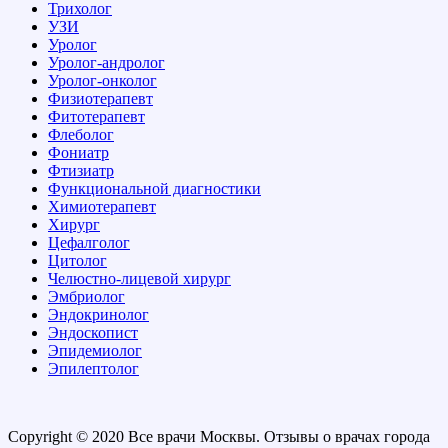
Трихолог
УЗИ
Уролог
Уролог-андролог
Уролог-онколог
Физиотерапевт
Фитотерапевт
Флеболог
Фониатр
Фтизиатр
Функциональной диагностики
Химиотерапевт
Хирург
Цефалголог
Цитолог
Челюстно-лицевой хирург
Эмбриолог
Эндокринолог
Эндоскопист
Эпидемиолог
Эпилептолог
Copyright © 2020 Все врачи Москвы. Отзывы о врачах города