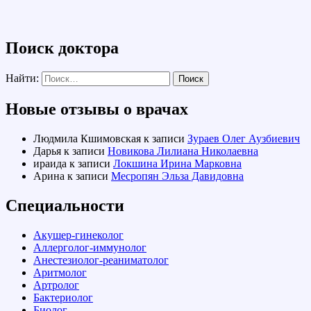
Поиск доктора
Найти:
Новые отзывы о врачах
Людмила Кшимовская
к записи
Зураев Олег Аузбиевич
Дарья
к записи
Новикова Лилиана Николаевна
ираида
к записи
Локшина Ирина Марковна
Арина
к записи
Месропян Эльза Давидовна
Специальности
Акушер-гинеколог
Аллерголог-иммунолог
Анестезиолог-реаниматолог
Аритмолог
Артролог
Бактериолог
Биолог