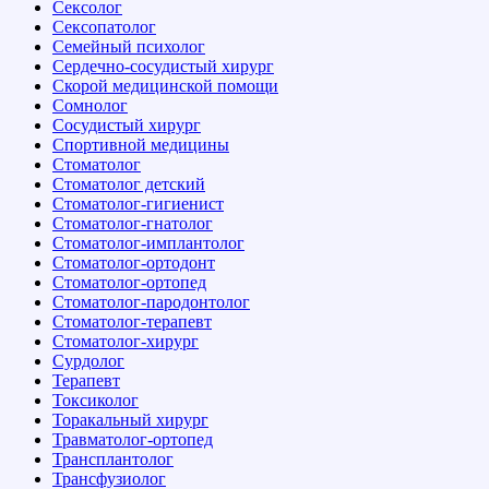
Сексолог
Сексопатолог
Семейный психолог
Сердечно-сосудистый хирург
Скорой медицинской помощи
Сомнолог
Сосудистый хирург
Спортивной медицины
Стоматолог
Стоматолог детский
Стоматолог-гигиенист
Стоматолог-гнатолог
Стоматолог-имплантолог
Стоматолог-ортодонт
Стоматолог-ортопед
Стоматолог-пародонтолог
Стоматолог-терапевт
Стоматолог-хирург
Сурдолог
Терапевт
Токсиколог
Торакальный хирург
Травматолог-ортопед
Трансплантолог
Трансфузиолог