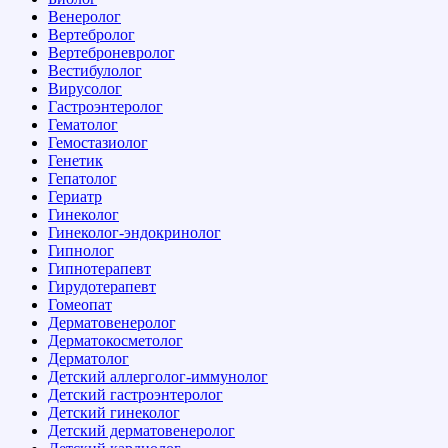
Венеролог
Вертебролог
Вертеброневролог
Вестибулолог
Вирусолог
Гастроэнтеролог
Гематолог
Гемостазиолог
Генетик
Гепатолог
Гериатр
Гинеколог
Гинеколог-эндокринолог
Гипнолог
Гипнотерапевт
Гирудотерапевт
Гомеопат
Дерматовенеролог
Дерматокосметолог
Дерматолог
Детский аллерголог-иммунолог
Детский гастроэнтеролог
Детский гинеколог
Детский дерматовенеролог