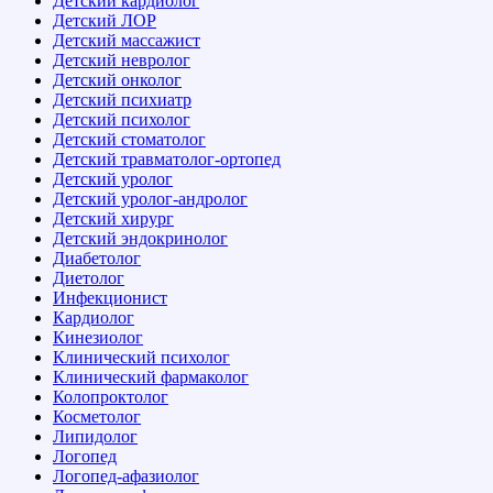
Детский кардиолог
Детский ЛОР
Детский массажист
Детский невролог
Детский онколог
Детский психиатр
Детский психолог
Детский стоматолог
Детский травматолог-ортопед
Детский уролог
Детский уролог-андролог
Детский хирург
Детский эндокринолог
Диабетолог
Диетолог
Инфекционист
Кардиолог
Кинезиолог
Клинический психолог
Клинический фармаколог
Колопроктолог
Косметолог
Липидолог
Логопед
Логопед-афазиолог