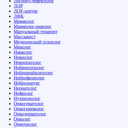
Логопед-дефектолог
ЛОР
ЛОР-хирург
ЛФК
Маммолог
Маммолог-онколог
Мануальный терапевт
Массажист
Медицинский психолог
Миколог
Нарколог
Невролог
Невропатолог
Нейропсихолог
Нейрореабилитолог
Нейрофизиолог
Нейрохирург
Неонатолог
Нефролог
Нутрициолог
Онкогематолог
Онкогинеколог
Онкодерматолог
Онколог
Онкоуролог