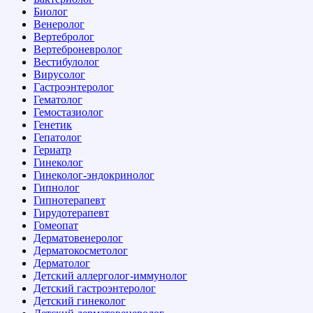
Биолог
Венеролог
Вертебролог
Вертеброневролог
Вестибулолог
Вирусолог
Гастроэнтеролог
Гематолог
Гемостазиолог
Генетик
Гепатолог
Гериатр
Гинеколог
Гинеколог-эндокринолог
Гипнолог
Гипнотерапевт
Гирудотерапевт
Гомеопат
Дерматовенеролог
Дерматокосметолог
Дерматолог
Детский аллерголог-иммунолог
Детский гастроэнтеролог
Детский гинеколог