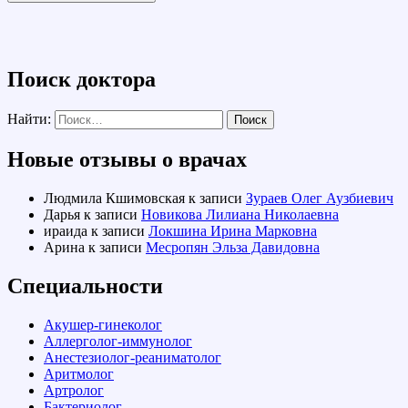
Поиск доктора
Найти:
Новые отзывы о врачах
Людмила Кшимовская
к записи
Зураев Олег Аузбиевич
Дарья
к записи
Новикова Лилиана Николаевна
ираида
к записи
Локшина Ирина Марковна
Арина
к записи
Месропян Эльза Давидовна
Специальности
Акушер-гинеколог
Аллерголог-иммунолог
Анестезиолог-реаниматолог
Аритмолог
Артролог
Бактериолог