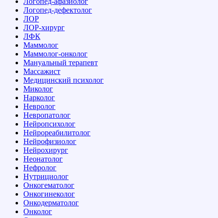
Логопед-афазиолог
Логопед-дефектолог
ЛОР
ЛОР-хирург
ЛФК
Маммолог
Маммолог-онколог
Мануальный терапевт
Массажист
Медицинский психолог
Миколог
Нарколог
Невролог
Невропатолог
Нейропсихолог
Нейрореабилитолог
Нейрофизиолог
Нейрохирург
Неонатолог
Нефролог
Нутрициолог
Онкогематолог
Онкогинеколог
Онкодерматолог
Онколог