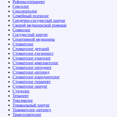
Рефлексотерапевт
Сексолог
Сексопатолог
Семейный психолог
Сердечно-сосудистый хирург
Скорой медицинской помощи
Сомнолог
Сосудистый хирург
Спортивной медицины
Стоматолог
Стоматолог детский
Стоматолог-гигиенист
Стоматолог-гнатолог
Стоматолог-имплантолог
Стоматолог-ортодонт
Стоматолог-ортопед
Стоматолог-пародонтолог
Стоматолог-терапевт
Стоматолог-хирург
Сурдолог
Терапевт
Токсиколог
Торакальный хирург
Травматолог-ортопед
Трансплантолог