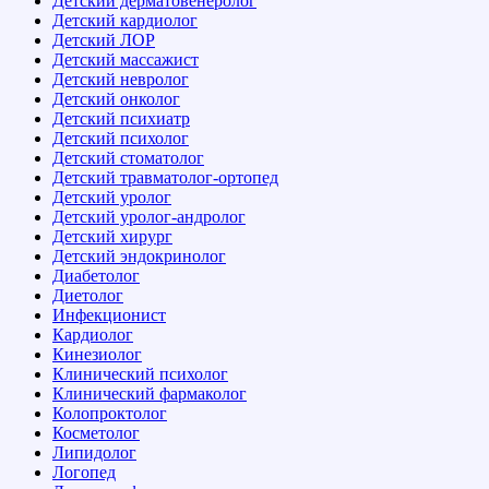
Детский дерматовенеролог
Детский кардиолог
Детский ЛОР
Детский массажист
Детский невролог
Детский онколог
Детский психиатр
Детский психолог
Детский стоматолог
Детский травматолог-ортопед
Детский уролог
Детский уролог-андролог
Детский хирург
Детский эндокринолог
Диабетолог
Диетолог
Инфекционист
Кардиолог
Кинезиолог
Клинический психолог
Клинический фармаколог
Колопроктолог
Косметолог
Липидолог
Логопед