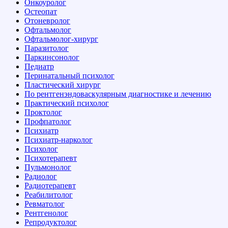
Онкоуролог
Остеопат
Отоневролог
Офтальмолог
Офтальмолог-хирург
Паразитолог
Паркинсонолог
Педиатр
Перинатальный психолог
Пластический хирург
По рентгенэндоваскулярным диагностике и лечению
Практический психолог
Проктолог
Профпатолог
Психиатр
Психиатр-нарколог
Психолог
Психотерапевт
Пульмонолог
Радиолог
Радиотерапевт
Реабилитолог
Ревматолог
Рентгенолог
Репродуктолог