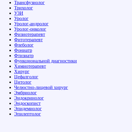
Трансфузиолог
Трихолог
УЗИ
Уролог
Уролог-андролог
Уролог-онколог
Физиотерапевт
Фитотерапевт
Флеболог
Фониатр
Фтизиатр
Функциональной диагностики
Химиотерапевт
Хирург
Цефалголог
Цитолог
Челюстно-лицевой хирург
Эмбриолог
Эндокринолог
Эндоскопист
Эпидемиолог
Эпилептолог