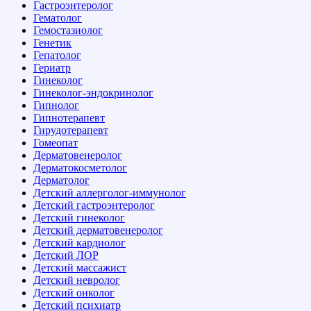
Гастроэнтеролог
Гематолог
Гемостазиолог
Генетик
Гепатолог
Гериатр
Гинеколог
Гинеколог-эндокринолог
Гипнолог
Гипнотерапевт
Гирудотерапевт
Гомеопат
Дерматовенеролог
Дерматокосметолог
Дерматолог
Детский аллерголог-иммунолог
Детский гастроэнтеролог
Детский гинеколог
Детский дерматовенеролог
Детский кардиолог
Детский ЛОР
Детский массажист
Детский невролог
Детский онколог
Детский психиатр