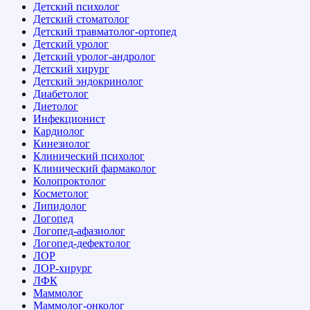
Детский психолог
Детский стоматолог
Детский травматолог-ортопед
Детский уролог
Детский уролог-андролог
Детский хирург
Детский эндокринолог
Диабетолог
Диетолог
Инфекционист
Кардиолог
Кинезиолог
Клинический психолог
Клинический фармаколог
Колопроктолог
Косметолог
Липидолог
Логопед
Логопед-афазиолог
Логопед-дефектолог
ЛОР
ЛОР-хирург
ЛФК
Маммолог
Маммолог-онколог