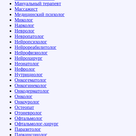
Мануальный терапевт
Массажист
Медицинский психолог
Миколог
Нарколог
Невролог
Невропатолог
Нейропсихолог
Нейрореабилитолог
Нейрофизиолог
Нейрохирург
Неонатолог
Нефролог
Нутрициолог
Онкогематолог
Онкогинеколог
Онкодерматолог
Онколог
Онкоуролог
Остеопат
Отоневролог
Офтальмолог
Офтальмолог-хирург
Паразитолог
Паркинсонолог