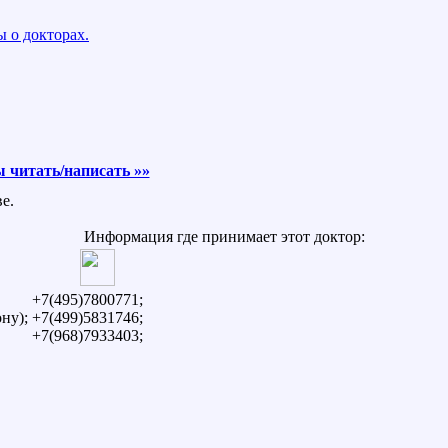
 о докторах.
 читать/написать »»
е.
Информация где принимает этот доктор:
+7(495)7800771;
ну);
+7(499)5831746;
+7(968)7933403;