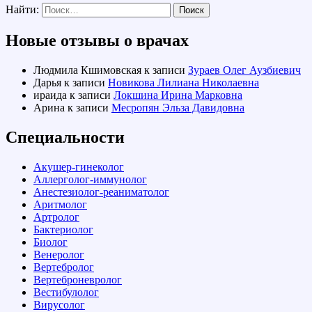
Найти:
Новые отзывы о врачах
Людмила Кшимовская
к записи
Зураев Олег Аузбиевич
Дарья
к записи
Новикова Лилиана Николаевна
ираида
к записи
Локшина Ирина Марковна
Арина
к записи
Месропян Эльза Давидовна
Специальности
Акушер-гинеколог
Аллерголог-иммунолог
Анестезиолог-реаниматолог
Аритмолог
Артролог
Бактериолог
Биолог
Венеролог
Вертебролог
Вертеброневролог
Вестибулолог
Вирусолог