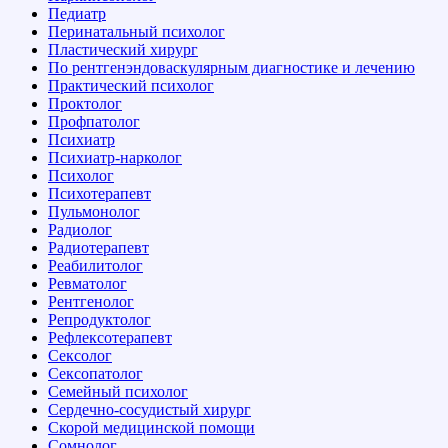
Педиатр
Перинатальный психолог
Пластический хирург
По рентгенэндоваскулярным диагностике и лечению
Практический психолог
Проктолог
Профпатолог
Психиатр
Психиатр-нарколог
Психолог
Психотерапевт
Пульмонолог
Радиолог
Радиотерапевт
Реабилитолог
Ревматолог
Рентгенолог
Репродуктолог
Рефлексотерапевт
Сексолог
Сексопатолог
Семейный психолог
Сердечно-сосудистый хирург
Скорой медицинской помощи
Сомнолог