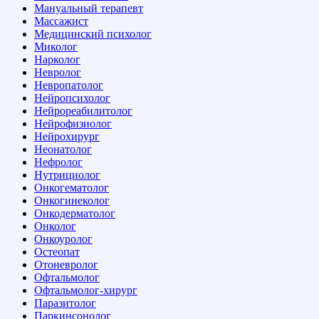
Мануальный терапевт
Массажист
Медицинский психолог
Миколог
Нарколог
Невролог
Невропатолог
Нейропсихолог
Нейрореабилитолог
Нейрофизиолог
Нейрохирург
Неонатолог
Нефролог
Нутрициолог
Онкогематолог
Онкогинеколог
Онкодерматолог
Онколог
Онкоуролог
Остеопат
Отоневролог
Офтальмолог
Офтальмолог-хирург
Паразитолог
Паркинсонолог