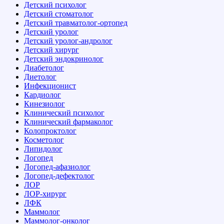
Детский психолог
Детский стоматолог
Детский травматолог-ортопед
Детский уролог
Детский уролог-андролог
Детский хирург
Детский эндокринолог
Диабетолог
Диетолог
Инфекционист
Кардиолог
Кинезиолог
Клинический психолог
Клинический фармаколог
Колопроктолог
Косметолог
Липидолог
Логопед
Логопед-афазиолог
Логопед-дефектолог
ЛОР
ЛОР-хирург
ЛФК
Маммолог
Маммолог-онколог