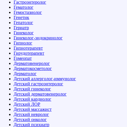
Гастроэнтеролог
Гематолог
Гемостазиолог
Генетик
Гепатолог
Гериатр
Гинеколог
Гинеколог-эндокринолог
Гипнолог
Гипнотерапевт
Гирудотерапевт
Гомеопат
Дерматовенеролог
Дерматокосметолог
Дерматолог
Детский аллерголог-иммунолог
Детский гастроэнтеролог
Детский гинеколог
Детский дерматовенеролог
Детский кардиолог
Детский ЛОР
Детский массажист
Детский невролог
Детский онколог
Детский психиатр