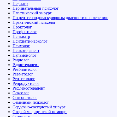
Педиатр
Перинатальный психолог
Пластический хирург
По рентгенэндоваскулярным диагностике и лечению
Практический психолог
Проктолог
Профпатолог
Психиатр
Психиатр-нарколог
Психолог
Психотерапевт
Пульмонолог
Радиолог
Радиотерапевт
Реабилитолог
Ревматолог
Рентгенолог
Репродуктолог
Рефлексотерапевт
Сексолог
Сексопатолог
Семейный психолог
Сердечно-сосудистый хирург
Скорой медицинской помощи
Сомнолог