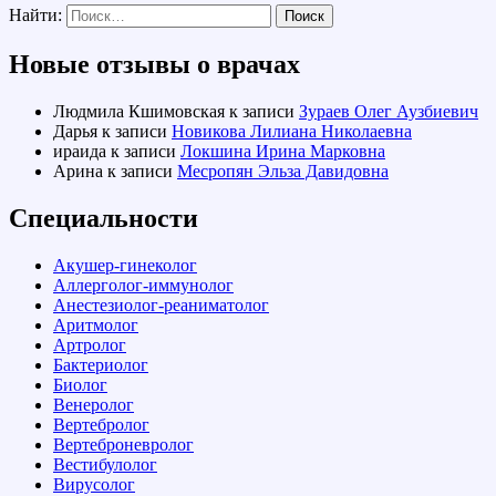
Найти:
Новые отзывы о врачах
Людмила Кшимовская
к записи
Зураев Олег Аузбиевич
Дарья
к записи
Новикова Лилиана Николаевна
ираида
к записи
Локшина Ирина Марковна
Арина
к записи
Месропян Эльза Давидовна
Специальности
Акушер-гинеколог
Аллерголог-иммунолог
Анестезиолог-реаниматолог
Аритмолог
Артролог
Бактериолог
Биолог
Венеролог
Вертебролог
Вертеброневролог
Вестибулолог
Вирусолог