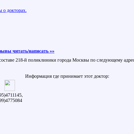
 о докторах.
зывы читать/написать »»
 составе 218-й поликлиники города Москвы по следующему адресу
Информация где принимает этот доктор:
95)4711145,
99)4775084