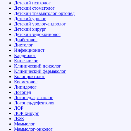
Детский психолог
Детский стоматолог
Детский травматолог-ортопед
Детский уролог
Детский уролог-андролог
Детский хирург
Детский эндокринолог
Диабетолог
Диетолог
Инфекционист
Кардиолог
Кинезиолог
Клинический психолог
Клинический фармаколог
Колопроктолог
Косметолог
Липидолог
Логопед
Логопед-афазиолог
Логопед-дефектолог
ЛОР
ЛОР-хирург
ЛФК
Маммолог
Маммолог-онколог