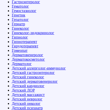
Гастроэнтеролог
Гематолог
Гемостазиолог
Генетик
Гепатолог
Гериатр
Гинеколог
Гинеколог-эндокринолог
Гипнолог
Гипнотерапевт
Гирудотерапевт
Гомеопат
Дерматовенеролог
Дерматокосметолог
Дерматолог
Детский аллерголог-иммунолог
Детский гастроэнтеролог
Детский гинеколог
Детский дерматовенеролог
Детский кардиолог
Детский ЛОР
Детский массажист
Детский невролог
Детский онколог
Детский психиатр