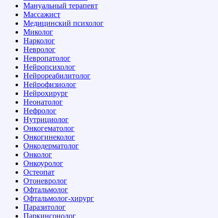
Мануальный терапевт
Массажист
Медицинский психолог
Миколог
Нарколог
Невролог
Невропатолог
Нейропсихолог
Нейрореабилитолог
Нейрофизиолог
Нейрохирург
Неонатолог
Нефролог
Нутрициолог
Онкогематолог
Онкогинеколог
Онкодерматолог
Онколог
Онкоуролог
Остеопат
Отоневролог
Офтальмолог
Офтальмолог-хирург
Паразитолог
Паркинсонолог