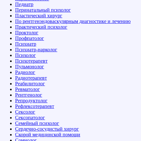
Педиатр
Перинатальный психолог
Пластический хирург
По рентгенэндоваскулярным диагностике и лечению
Практический психолог
Проктолог
Профпатолог
Психиатр
Психиатр-нарколог
Психолог
Психотерапевт
Пульмонолог
Радиолог
Радиотерапевт
Реабилитолог
Ревматолог
Рентгенолог
Репродуктолог
Рефлексотерапевт
Сексолог
Сексопатолог
Семейный психолог
Сердечно-сосудистый хирург
Скорой медицинской помощи
Сомнолог