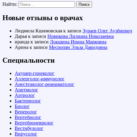
Найти:
Новые отзывы о врачах
Людмила Кшимовская
к записи
Зураев Олег Аузбиевич
Дарья
к записи
Новикова Лилиана Николаевна
ираида
к записи
Локшина Ирина Марковна
Арина
к записи
Месропян Эльза Давидовна
Специальности
Акушер-гинеколог
Аллерголог-иммунолог
Анестезиолог-реаниматолог
Аритмолог
Артролог
Бактериолог
Биолог
Венеролог
Вертебролог
Вертеброневролог
Вестибулолог
Вирусолог