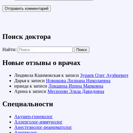
Поиск доктора
Найти:
Новые отзывы о врачах
Людмила Кшимовская
к записи
Зураев Олег Аузбиевич
Дарья
к записи
Новикова Лилиана Николаевна
ираида
к записи
Локшина Ирина Марковна
Арина
к записи
Месропян Эльза Давидовна
Специальности
Акушер-гинеколог
Аллерголог-иммунолог
Анестезиолог-реаниматолог
Аритмолог