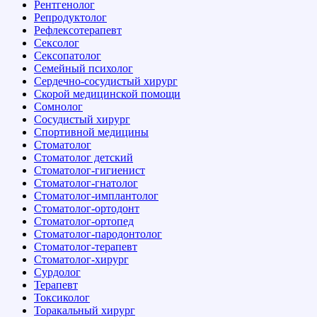
Рентгенолог
Репродуктолог
Рефлексотерапевт
Сексолог
Сексопатолог
Семейный психолог
Сердечно-сосудистый хирург
Скорой медицинской помощи
Сомнолог
Сосудистый хирург
Спортивной медицины
Стоматолог
Стоматолог детский
Стоматолог-гигиенист
Стоматолог-гнатолог
Стоматолог-имплантолог
Стоматолог-ортодонт
Стоматолог-ортопед
Стоматолог-пародонтолог
Стоматолог-терапевт
Стоматолог-хирург
Сурдолог
Терапевт
Токсиколог
Торакальный хирург