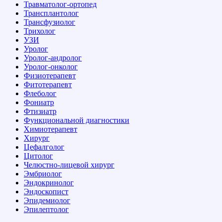
Травматолог-ортопед
Трансплантолог
Трансфузиолог
Трихолог
УЗИ
Уролог
Уролог-андролог
Уролог-онколог
Физиотерапевт
Фитотерапевт
Флеболог
Фониатр
Фтизиатр
Функциональной диагностики
Химиотерапевт
Хирург
Цефалголог
Цитолог
Челюстно-лицевой хирург
Эмбриолог
Эндокринолог
Эндоскопист
Эпидемиолог
Эпилептолог