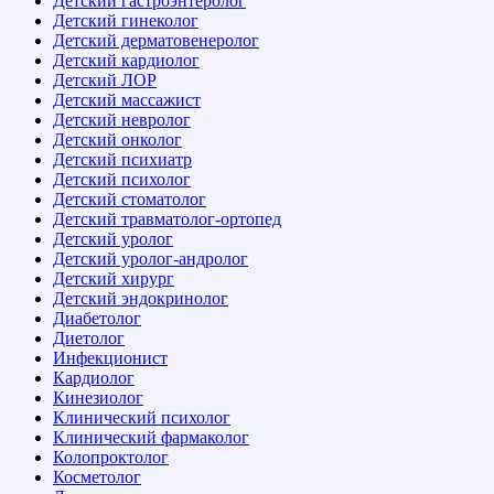
Детский гастроэнтеролог
Детский гинеколог
Детский дерматовенеролог
Детский кардиолог
Детский ЛОР
Детский массажист
Детский невролог
Детский онколог
Детский психиатр
Детский психолог
Детский стоматолог
Детский травматолог-ортопед
Детский уролог
Детский уролог-андролог
Детский хирург
Детский эндокринолог
Диабетолог
Диетолог
Инфекционист
Кардиолог
Кинезиолог
Клинический психолог
Клинический фармаколог
Колопроктолог
Косметолог