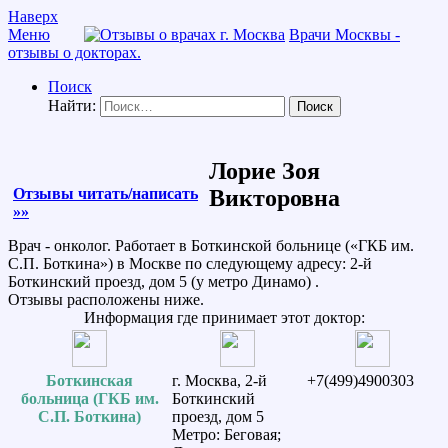
Наверх
Меню
Врачи Москвы -
отзывы о докторах.
Поиск
Найти:
Лорие Зоя
Отзывы читать/написать
Викторовна
»»
Врач - онколог. Работает в Боткинской больнице («ГКБ им.
С.П. Боткина») в Москве по следующему адресу: 2-й
Боткинский проезд, дом 5 (у метро Динамо) .
Отзывы расположены ниже.
Информация где принимает этот доктор:
Боткинская
г. Москва, 2-й
+7(499)4900303
больница (ГКБ им.
Боткинский
С.П. Боткина)
проезд, дом 5
Метро: Беговая;