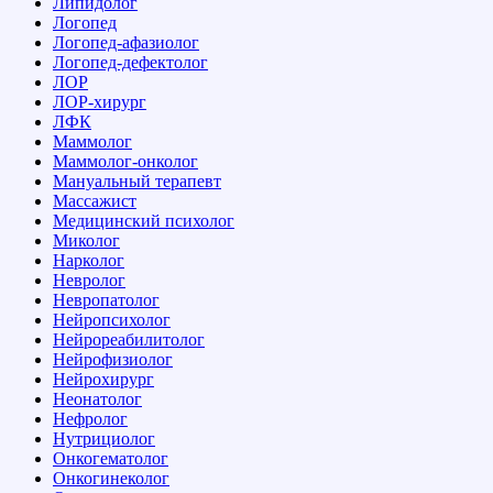
Липидолог
Логопед
Логопед-афазиолог
Логопед-дефектолог
ЛОР
ЛОР-хирург
ЛФК
Маммолог
Маммолог-онколог
Мануальный терапевт
Массажист
Медицинский психолог
Миколог
Нарколог
Невролог
Невропатолог
Нейропсихолог
Нейрореабилитолог
Нейрофизиолог
Нейрохирург
Неонатолог
Нефролог
Нутрициолог
Онкогематолог
Онкогинеколог