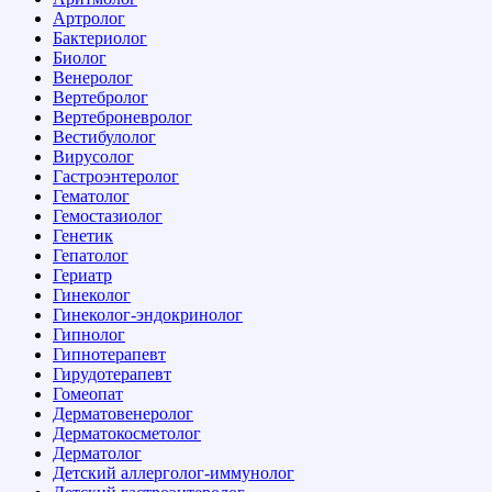
Артролог
Бактериолог
Биолог
Венеролог
Вертебролог
Вертеброневролог
Вестибулолог
Вирусолог
Гастроэнтеролог
Гематолог
Гемостазиолог
Генетик
Гепатолог
Гериатр
Гинеколог
Гинеколог-эндокринолог
Гипнолог
Гипнотерапевт
Гирудотерапевт
Гомеопат
Дерматовенеролог
Дерматокосметолог
Дерматолог
Детский аллерголог-иммунолог