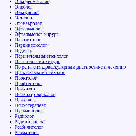
Онкодерматолог
Онколог
Онкоуролог
Остеопат
Отоневролог
Офтальмолог
Офтальмолог-хирург
Паразитолог
Паркинсонолог
Педиатр
Перинатальный психолог
Пластический хирург
По рентгенэндоваскулярным диагностике и лечению
Практический психолог
Проктолог
Профпатолог
Психиатр
Психиатр-нарколог
Психолог
Психотерапевт
Пульмонолог
Радиолог
Радиотерапевт
Реабилитолог
Ревматолог