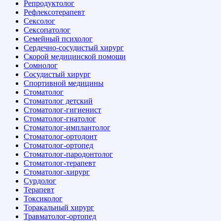
Репродуктолог
Рефлексотерапевт
Сексолог
Сексопатолог
Семейный психолог
Сердечно-сосудистый хирург
Скорой медицинской помощи
Сомнолог
Сосудистый хирург
Спортивной медицины
Стоматолог
Стоматолог детский
Стоматолог-гигиенист
Стоматолог-гнатолог
Стоматолог-имплантолог
Стоматолог-ортодонт
Стоматолог-ортопед
Стоматолог-пародонтолог
Стоматолог-терапевт
Стоматолог-хирург
Сурдолог
Терапевт
Токсиколог
Торакальный хирург
Травматолог-ортопед