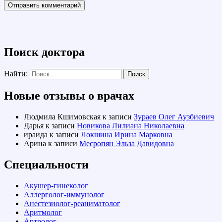
Поиск доктора
Найти:
Новые отзывы о врачах
Людмила Кшимовская
к записи
Зураев Олег Аузбиевич
Дарья
к записи
Новикова Лилиана Николаевна
ираида
к записи
Локшина Ирина Марковна
Арина
к записи
Месропян Эльза Давидовна
Специальности
Акушер-гинеколог
Аллерголог-иммунолог
Анестезиолог-реаниматолог
Аритмолог
Артролог