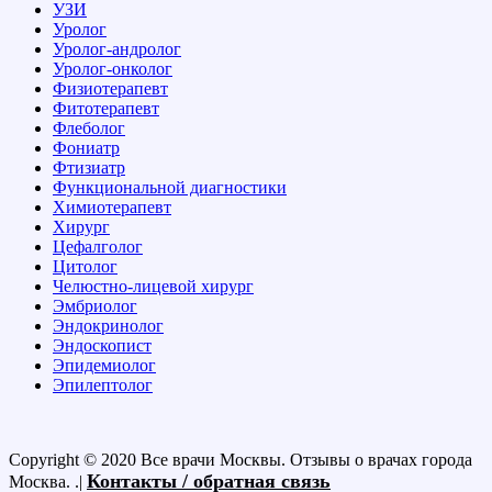
УЗИ
Уролог
Уролог-андролог
Уролог-онколог
Физиотерапевт
Фитотерапевт
Флеболог
Фониатр
Фтизиатр
Функциональной диагностики
Химиотерапевт
Хирург
Цефалголог
Цитолог
Челюстно-лицевой хирург
Эмбриолог
Эндокринолог
Эндоскопист
Эпидемиолог
Эпилептолог
Copyright © 2020 Все врачи Москвы. Отзывы о врачах города
Контакты / обратная связь
Москва. .|