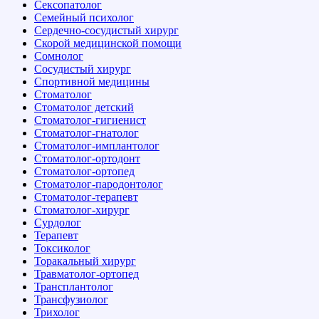
Сексопатолог
Семейный психолог
Сердечно-сосудистый хирург
Скорой медицинской помощи
Сомнолог
Сосудистый хирург
Спортивной медицины
Стоматолог
Стоматолог детский
Стоматолог-гигиенист
Стоматолог-гнатолог
Стоматолог-имплантолог
Стоматолог-ортодонт
Стоматолог-ортопед
Стоматолог-пародонтолог
Стоматолог-терапевт
Стоматолог-хирург
Сурдолог
Терапевт
Токсиколог
Торакальный хирург
Травматолог-ортопед
Трансплантолог
Трансфузиолог
Трихолог