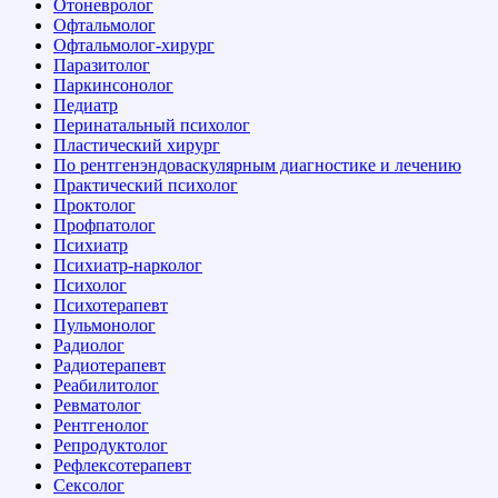
Отоневролог
Офтальмолог
Офтальмолог-хирург
Паразитолог
Паркинсонолог
Педиатр
Перинатальный психолог
Пластический хирург
По рентгенэндоваскулярным диагностике и лечению
Практический психолог
Проктолог
Профпатолог
Психиатр
Психиатр-нарколог
Психолог
Психотерапевт
Пульмонолог
Радиолог
Радиотерапевт
Реабилитолог
Ревматолог
Рентгенолог
Репродуктолог
Рефлексотерапевт
Сексолог