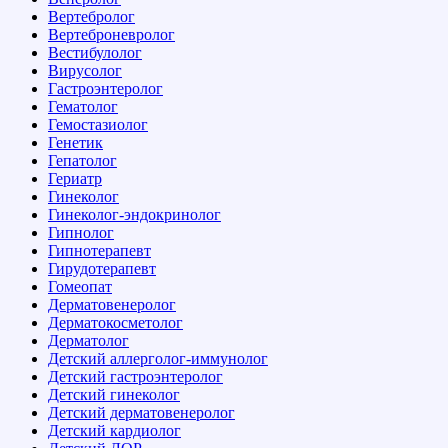
Вертебролог
Вертеброневролог
Вестибулолог
Вирусолог
Гастроэнтеролог
Гематолог
Гемостазиолог
Генетик
Гепатолог
Гериатр
Гинеколог
Гинеколог-эндокринолог
Гипнолог
Гипнотерапевт
Гирудотерапевт
Гомеопат
Дерматовенеролог
Дерматокосметолог
Дерматолог
Детский аллерголог-иммунолог
Детский гастроэнтеролог
Детский гинеколог
Детский дерматовенеролог
Детский кардиолог