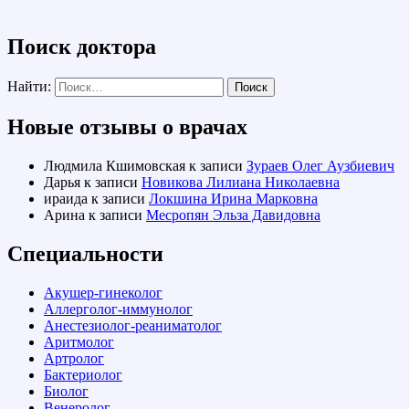
Поиск доктора
Найти:
Новые отзывы о врачах
Людмила Кшимовская
к записи
Зураев Олег Аузбиевич
Дарья
к записи
Новикова Лилиана Николаевна
ираида
к записи
Локшина Ирина Марковна
Арина
к записи
Месропян Эльза Давидовна
Специальности
Акушер-гинеколог
Аллерголог-иммунолог
Анестезиолог-реаниматолог
Аритмолог
Артролог
Бактериолог
Биолог
Венеролог