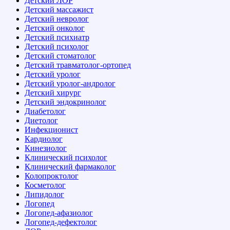
Детский ЛОР
Детский массажист
Детский невролог
Детский онколог
Детский психиатр
Детский психолог
Детский стоматолог
Детский травматолог-ортопед
Детский уролог
Детский уролог-андролог
Детский хирург
Детский эндокринолог
Диабетолог
Диетолог
Инфекционист
Кардиолог
Кинезиолог
Клинический психолог
Клинический фармаколог
Колопроктолог
Косметолог
Липидолог
Логопед
Логопед-афазиолог
Логопед-дефектолог