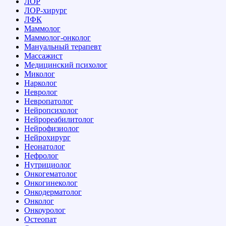
ЛОР
ЛОР-хирург
ЛФК
Маммолог
Маммолог-онколог
Мануальный терапевт
Массажист
Медицинский психолог
Миколог
Нарколог
Невролог
Невропатолог
Нейропсихолог
Нейрореабилитолог
Нейрофизиолог
Нейрохирург
Неонатолог
Нефролог
Нутрициолог
Онкогематолог
Онкогинеколог
Онкодерматолог
Онколог
Онкоуролог
Остеопат