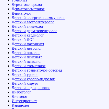
Гомеопат
Дерматовенеролог
Дерматокосметолог
Дерматолог
Детский аллерголог-иммунолог
Детский гастроэнтеролог
Детский гинеколог
Детский дерматовенеролог
Детский кардиолог
Детский ЛОР
Детский массажист
Детский невролог
Детский онколог
Детский психиатр
Детский психолог
Детский стоматолог
Детский травматолог-ортопед
Детский уролог
Детский уролог-андролог
Детский хирург
Детский эндокринолог
Диабетолог
Диетолог
Инфекционист
Кардиолог