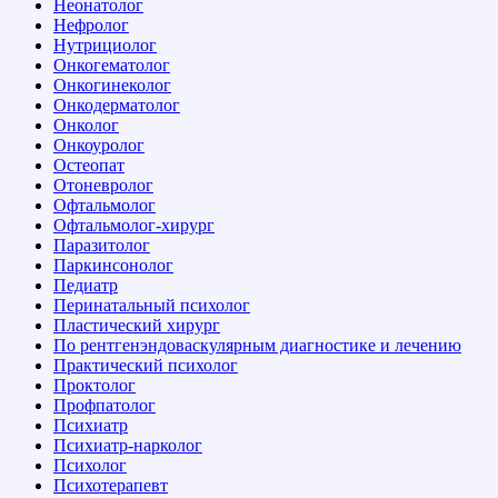
Неонатолог
Нефролог
Нутрициолог
Онкогематолог
Онкогинеколог
Онкодерматолог
Онколог
Онкоуролог
Остеопат
Отоневролог
Офтальмолог
Офтальмолог-хирург
Паразитолог
Паркинсонолог
Педиатр
Перинатальный психолог
Пластический хирург
По рентгенэндоваскулярным диагностике и лечению
Практический психолог
Проктолог
Профпатолог
Психиатр
Психиатр-нарколог
Психолог
Психотерапевт