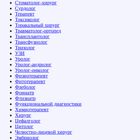
Стоматолог-хирург
Сурдолог
Терапевт
Токсиколог
Торакальный хирург
Травматолог-ортопед
Трансплантолог
Трансфузиолог
Трихолог
УЗИ
Уролог
Уролог-андролог
Уролог-онколог
Физиотерапевт
Фитотерапевт
Флеболог
Фониатр
Фтизиатр
Функциональной диагностики
Химиотерапевт
Хирург
Цефалголог
Цитолог
Челюстно-лицевой хирург
Эмбриолог