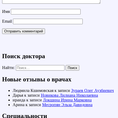
Имя
Email
Поиск доктора
Найти:
Новые отзывы о врачах
Людмила Кшимовская
к записи
Зураев Олег Аузбиевич
Дарья
к записи
Новикова Лилиана Николаевна
ираида
к записи
Локшина Ирина Марковна
Арина
к записи
Месропян Эльза Давидовна
Специальности