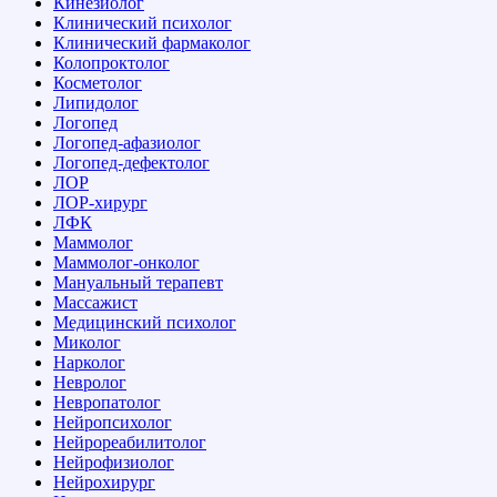
Кинезиолог
Клинический психолог
Клинический фармаколог
Колопроктолог
Косметолог
Липидолог
Логопед
Логопед-афазиолог
Логопед-дефектолог
ЛОР
ЛОР-хирург
ЛФК
Маммолог
Маммолог-онколог
Мануальный терапевт
Массажист
Медицинский психолог
Миколог
Нарколог
Невролог
Невропатолог
Нейропсихолог
Нейрореабилитолог
Нейрофизиолог
Нейрохирург