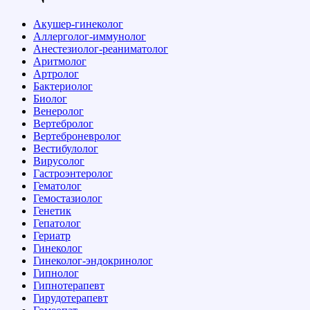
Акушер-гинеколог
Аллерголог-иммунолог
Анестезиолог-реаниматолог
Аритмолог
Артролог
Бактериолог
Биолог
Венеролог
Вертебролог
Вертеброневролог
Вестибулолог
Вирусолог
Гастроэнтеролог
Гематолог
Гемостазиолог
Генетик
Гепатолог
Гериатр
Гинеколог
Гинеколог-эндокринолог
Гипнолог
Гипнотерапевт
Гирудотерапевт