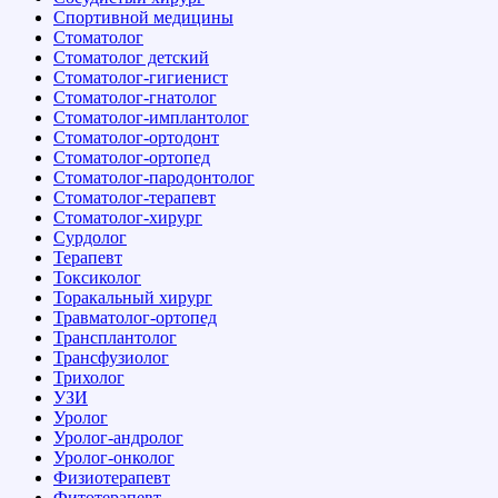
Спортивной медицины
Стоматолог
Стоматолог детский
Стоматолог-гигиенист
Стоматолог-гнатолог
Стоматолог-имплантолог
Стоматолог-ортодонт
Стоматолог-ортопед
Стоматолог-пародонтолог
Стоматолог-терапевт
Стоматолог-хирург
Сурдолог
Терапевт
Токсиколог
Торакальный хирург
Травматолог-ортопед
Трансплантолог
Трансфузиолог
Трихолог
УЗИ
Уролог
Уролог-андролог
Уролог-онколог
Физиотерапевт
Фитотерапевт