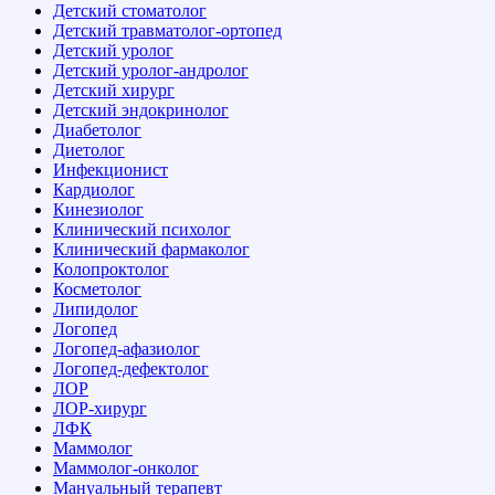
Детский стоматолог
Детский травматолог-ортопед
Детский уролог
Детский уролог-андролог
Детский хирург
Детский эндокринолог
Диабетолог
Диетолог
Инфекционист
Кардиолог
Кинезиолог
Клинический психолог
Клинический фармаколог
Колопроктолог
Косметолог
Липидолог
Логопед
Логопед-афазиолог
Логопед-дефектолог
ЛОР
ЛОР-хирург
ЛФК
Маммолог
Маммолог-онколог
Мануальный терапевт