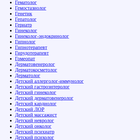
Гематолог
Гемостазиолог
Генетик
Гепатолог
Гериатр
Гинеколог
Гинеколог-эндокринолог
Гипнолог
Гипнотерапевт
Гирудотерапевт
Гомеопат
Дерматовенеролог
Дерматокосметолог
Дерматолог
Детский аллерголог-иммунолог
Детский гастроэнтеролог
Детский гинеколог
Детский дерматовенеролог
Детский кардиолог
Детский ЛОР
Детский массажист
Детский невролог
Детский онколог
Детский психиатр
Детский психолог