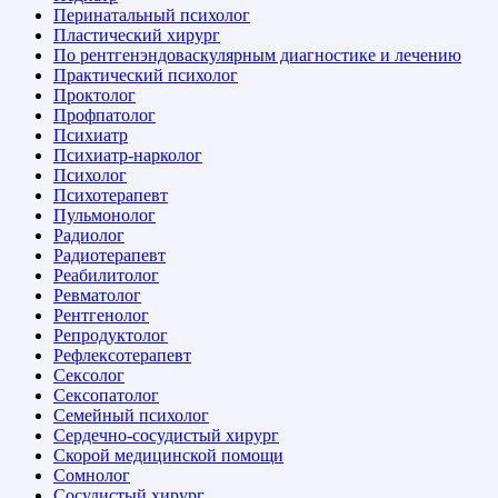
Перинатальный психолог
Пластический хирург
По рентгенэндоваскулярным диагностике и лечению
Практический психолог
Проктолог
Профпатолог
Психиатр
Психиатр-нарколог
Психолог
Психотерапевт
Пульмонолог
Радиолог
Радиотерапевт
Реабилитолог
Ревматолог
Рентгенолог
Репродуктолог
Рефлексотерапевт
Сексолог
Сексопатолог
Семейный психолог
Сердечно-сосудистый хирург
Скорой медицинской помощи
Сомнолог
Сосудистый хирург