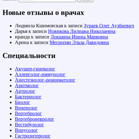
Новые отзывы о врачах
Людмила Кшимовская
к записи
Зураев Олег Аузбиевич
Дарья
к записи
Новикова Лилиана Николаевна
ираида
к записи
Локшина Ирина Марковна
Арина
к записи
Месропян Эльза Давидовна
Специальности
Акушер-гинеколог
Аллерголог-иммунолог
Анестезиолог-реаниматолог
Аритмолог
Артролог
Бактериолог
Биолог
Венеролог
Вертебролог
Вертеброневролог
Вестибулолог
Вирусолог
Гастроэнтеролог