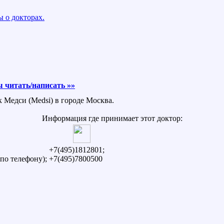
 о докторах.
 читать/написать »»
к Медси (Medsi) в городе Москва.
Информация где принимает этот доктор:
+7(495)1812801;
по телефону);
+7(495)7800500