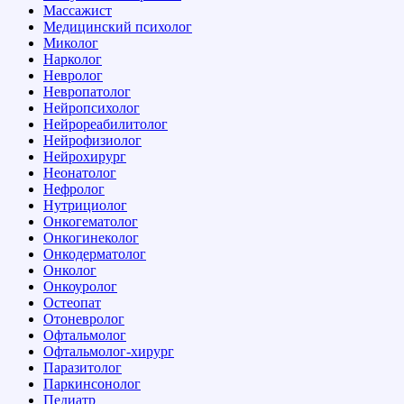
Массажист
Медицинский психолог
Миколог
Нарколог
Невролог
Невропатолог
Нейропсихолог
Нейрореабилитолог
Нейрофизиолог
Нейрохирург
Неонатолог
Нефролог
Нутрициолог
Онкогематолог
Онкогинеколог
Онкодерматолог
Онколог
Онкоуролог
Остеопат
Отоневролог
Офтальмолог
Офтальмолог-хирург
Паразитолог
Паркинсонолог
Педиатр