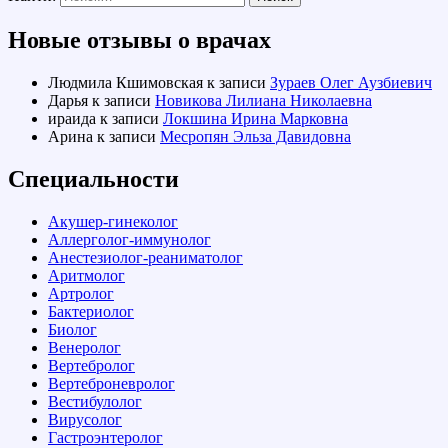
Новые отзывы о врачах
Людмила Кшимовская
к записи
Зураев Олег Аузбиевич
Дарья
к записи
Новикова Лилиана Николаевна
ираида
к записи
Локшина Ирина Марковна
Арина
к записи
Месропян Эльза Давидовна
Специальности
Акушер-гинеколог
Аллерголог-иммунолог
Анестезиолог-реаниматолог
Аритмолог
Артролог
Бактериолог
Биолог
Венеролог
Вертебролог
Вертеброневролог
Вестибулолог
Вирусолог
Гастроэнтеролог