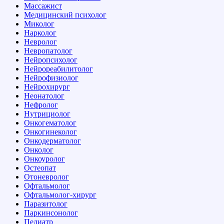
Массажист
Медицинский психолог
Миколог
Нарколог
Невролог
Невропатолог
Нейропсихолог
Нейрореабилитолог
Нейрофизиолог
Нейрохирург
Неонатолог
Нефролог
Нутрициолог
Онкогематолог
Онкогинеколог
Онкодерматолог
Онколог
Онкоуролог
Остеопат
Отоневролог
Офтальмолог
Офтальмолог-хирург
Паразитолог
Паркинсонолог
Педиатр