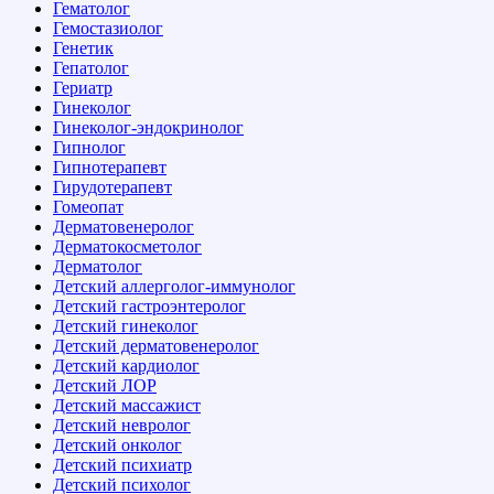
Гематолог
Гемостазиолог
Генетик
Гепатолог
Гериатр
Гинеколог
Гинеколог-эндокринолог
Гипнолог
Гипнотерапевт
Гирудотерапевт
Гомеопат
Дерматовенеролог
Дерматокосметолог
Дерматолог
Детский аллерголог-иммунолог
Детский гастроэнтеролог
Детский гинеколог
Детский дерматовенеролог
Детский кардиолог
Детский ЛОР
Детский массажист
Детский невролог
Детский онколог
Детский психиатр
Детский психолог