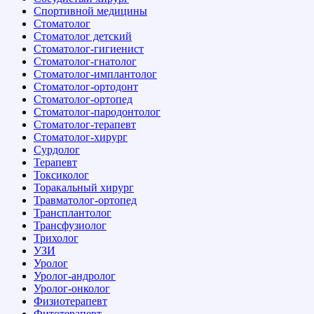
Спортивной медицины
Стоматолог
Стоматолог детский
Стоматолог-гигиенист
Стоматолог-гнатолог
Стоматолог-имплантолог
Стоматолог-ортодонт
Стоматолог-ортопед
Стоматолог-пародонтолог
Стоматолог-терапевт
Стоматолог-хирург
Сурдолог
Терапевт
Токсиколог
Торакальный хирург
Травматолог-ортопед
Трансплантолог
Трансфузиолог
Трихолог
УЗИ
Уролог
Уролог-андролог
Уролог-онколог
Физиотерапевт
Фитотерапевт