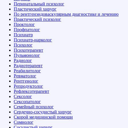
Перинатальный психолог
Пластический хирург
По рентгенэндоваскулярным диагностике и лечению
Практический психолог
Проктолог
Профпатолог
Психиатр
Психиатр-нарколог
Психолог
Психотерапевт
Пульмонолог
Радиолог
Радиотерапевт
Реабилитолог
Ревматолог
Рентгенолог
Репродуктолог
Рефлексотерапевт
Сексолог
Сексопатолог
Семейный психолог
Сердечно-сосудистый хирург
Скорой медицинской помощи
Сомнолог
Сосудистый хирург