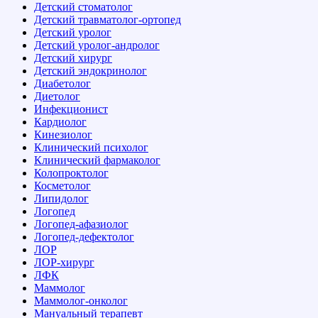
Детский стоматолог
Детский травматолог-ортопед
Детский уролог
Детский уролог-андролог
Детский хирург
Детский эндокринолог
Диабетолог
Диетолог
Инфекционист
Кардиолог
Кинезиолог
Клинический психолог
Клинический фармаколог
Колопроктолог
Косметолог
Липидолог
Логопед
Логопед-афазиолог
Логопед-дефектолог
ЛОР
ЛОР-хирург
ЛФК
Маммолог
Маммолог-онколог
Мануальный терапевт