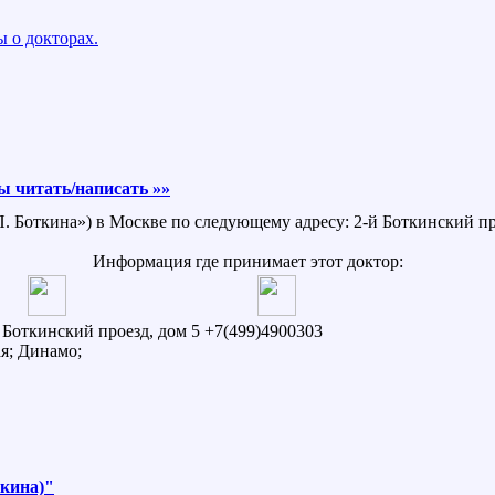
 о докторах.
 читать/написать »»
П. Боткина») в Москве по следующему адресу: 2-й Боткинский про
Информация где принимает этот доктор:
й Боткинский проезд, дом 5
+7(499)4900303
я; Динамо;
ткина)"