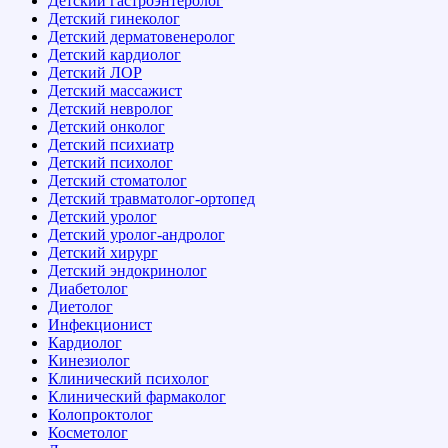
Детский гастроэнтеролог
Детский гинеколог
Детский дерматовенеролог
Детский кардиолог
Детский ЛОР
Детский массажист
Детский невролог
Детский онколог
Детский психиатр
Детский психолог
Детский стоматолог
Детский травматолог-ортопед
Детский уролог
Детский уролог-андролог
Детский хирург
Детский эндокринолог
Диабетолог
Диетолог
Инфекционист
Кардиолог
Кинезиолог
Клинический психолог
Клинический фармаколог
Колопроктолог
Косметолог