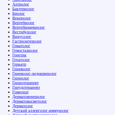
Артролог
Бактериолог
Биолог
Венеролог
Вертебролог
Вертеброневролог
Вестибулолог
Вирусолог
Гастроэнтеролог
Гематолог
Гемостазиолог
Генетик
Гепатолог
Гериатр
Гинеколог
Гинеколог-эндокринолог
Гипнолог
Гипнотерапевт
Гирудотерапевт
Гомеопат
Дерматовенеролог
Дерматокосметолог
Дерматолог
Детский аллерголог-иммунолог