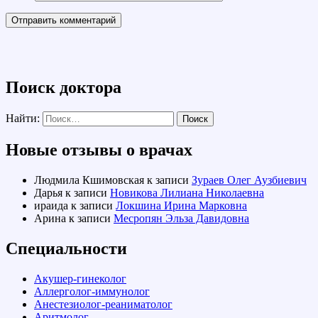
Поиск доктора
Найти:
Новые отзывы о врачах
Людмила Кшимовская
к записи
Зураев Олег Аузбиевич
Дарья
к записи
Новикова Лилиана Николаевна
ираида
к записи
Локшина Ирина Марковна
Арина
к записи
Месропян Эльза Давидовна
Специальности
Акушер-гинеколог
Аллерголог-иммунолог
Анестезиолог-реаниматолог
Аритмолог