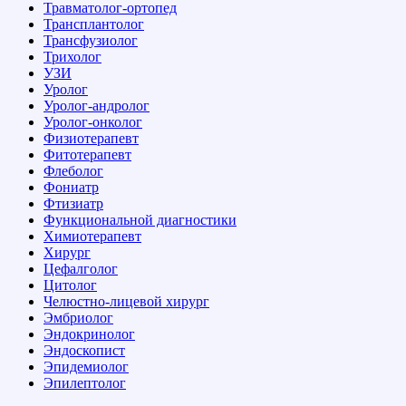
Травматолог-ортопед
Трансплантолог
Трансфузиолог
Трихолог
УЗИ
Уролог
Уролог-андролог
Уролог-онколог
Физиотерапевт
Фитотерапевт
Флеболог
Фониатр
Фтизиатр
Функциональной диагностики
Химиотерапевт
Хирург
Цефалголог
Цитолог
Челюстно-лицевой хирург
Эмбриолог
Эндокринолог
Эндоскопист
Эпидемиолог
Эпилептолог