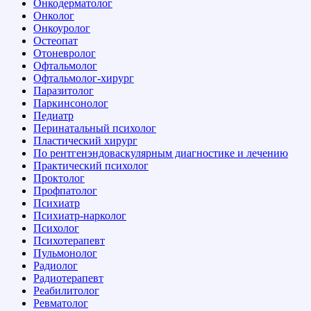
Онкодерматолог
Онколог
Онкоуролог
Остеопат
Отоневролог
Офтальмолог
Офтальмолог-хирург
Паразитолог
Паркинсонолог
Педиатр
Перинатальный психолог
Пластический хирург
По рентгенэндоваскулярным диагностике и лечению
Практический психолог
Проктолог
Профпатолог
Психиатр
Психиатр-нарколог
Психолог
Психотерапевт
Пульмонолог
Радиолог
Радиотерапевт
Реабилитолог
Ревматолог