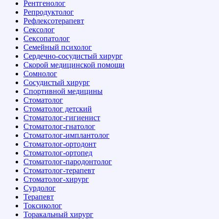
Рентгенолог
Репродуктолог
Рефлексотерапевт
Сексолог
Сексопатолог
Семейный психолог
Сердечно-сосудистый хирург
Скорой медицинской помощи
Сомнолог
Сосудистый хирург
Спортивной медицины
Стоматолог
Стоматолог детский
Стоматолог-гигиенист
Стоматолог-гнатолог
Стоматолог-имплантолог
Стоматолог-ортодонт
Стоматолог-ортопед
Стоматолог-пародонтолог
Стоматолог-терапевт
Стоматолог-хирург
Сурдолог
Терапевт
Токсиколог
Торакальный хирург