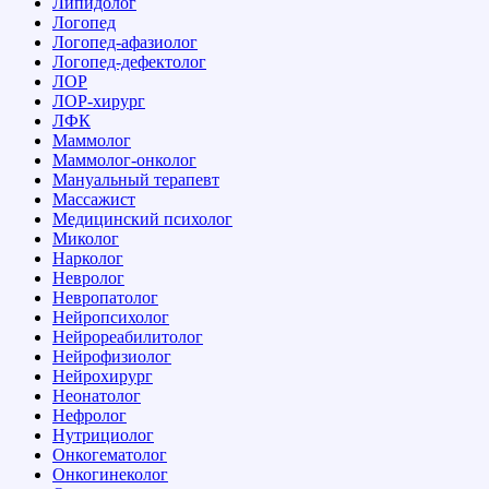
Липидолог
Логопед
Логопед-афазиолог
Логопед-дефектолог
ЛОР
ЛОР-хирург
ЛФК
Маммолог
Маммолог-онколог
Мануальный терапевт
Массажист
Медицинский психолог
Миколог
Нарколог
Невролог
Невропатолог
Нейропсихолог
Нейрореабилитолог
Нейрофизиолог
Нейрохирург
Неонатолог
Нефролог
Нутрициолог
Онкогематолог
Онкогинеколог