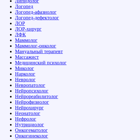
Липидолог
Логопед
Логопед-афазиолог
Логопед-дефектолог
ЛОР
ЛОР-хирург
ЛФК
Маммолог
Маммолог-онколог
Мануальный терапевт
Массажист
Медицинский психолог
Миколог
Нарколог
Невролог
Невропатолог
Нейропсихолог
Нейрореабилитолог
Нейрофизиолог
Нейрохирург
Неонатолог
Нефролог
Нутрициолог
Онкогематолог
Онкогинеколог