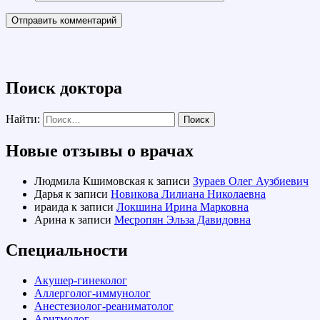
Поиск доктора
Найти:
Новые отзывы о врачах
Людмила Кшимовская
к записи
Зураев Олег Аузбиевич
Дарья
к записи
Новикова Лилиана Николаевна
ираида
к записи
Локшина Ирина Марковна
Арина
к записи
Месропян Эльза Давидовна
Специальности
Акушер-гинеколог
Аллерголог-иммунолог
Анестезиолог-реаниматолог
Аритмолог