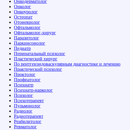
Онкодерматолог
Онколог
Онкоуролог
Остеопат
Отоневролог
Офтальмолог
Офтальмолог-хирург
Паразитолог
Паркинсонолог
Педиатр
Перинатальный психолог
Пластический хирург
По рентгенэндоваскулярным диагностике и лечению
Практический психолог
Проктолог
Профпатолог
Психиатр
Психиатр-нарколог
Психолог
Психотерапевт
Пульмонолог
Радиолог
Радиотерапевт
Реабилитолог
Ревматолог