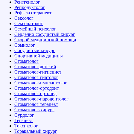
Рентгенолог
Репродуктолог
Рефлексотерапевт
Сексолог
Сексопатолог
Семейный психолог
Сердечно-сосудистый хирург
Скорой медицинской помощи
Сомнолог
Сосудистый хирург
Спортивной медицины
Стоматолог
Стоматолог детский
Стоматолог-гигиенист
Стоматолог-гнатолог
Стоматолог-имплантолог
Стоматолог-ортодонт
Стоматолог-ортопед
Стоматолог-пародонтолог
Стоматолог-терапевт
Стоматолог-хирург
Сурдолог
Терапевт
Токсиколог
Торакальный хирург