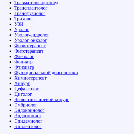
Травматолог-ортопед
Трансплантолог
Трансфузиолог
Трихолог
УЗИ
Уролог
Уролог-андролог
Уролог-онколог
Физиотерапевт
Фитотерапевт
Флеболог
Фониатр
Фтизиатр
Функциональной диагностики
Химиотерапевт
Хирург
Цефалголог
Цитолог
Челюстно-лицевой хирург
Эмбриолог
Эндокринолог
Эндоскопист
Эпидемиолог
Эпилептолог