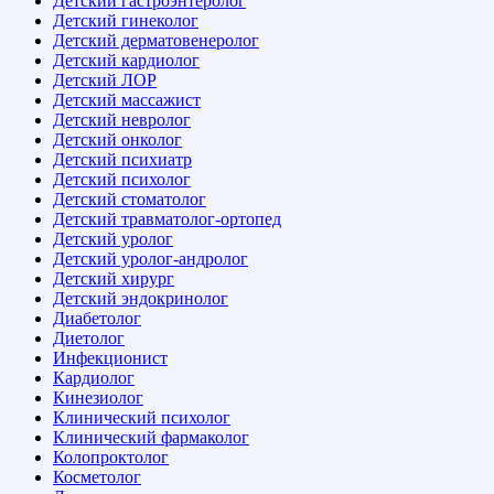
Детский гастроэнтеролог
Детский гинеколог
Детский дерматовенеролог
Детский кардиолог
Детский ЛОР
Детский массажист
Детский невролог
Детский онколог
Детский психиатр
Детский психолог
Детский стоматолог
Детский травматолог-ортопед
Детский уролог
Детский уролог-андролог
Детский хирург
Детский эндокринолог
Диабетолог
Диетолог
Инфекционист
Кардиолог
Кинезиолог
Клинический психолог
Клинический фармаколог
Колопроктолог
Косметолог