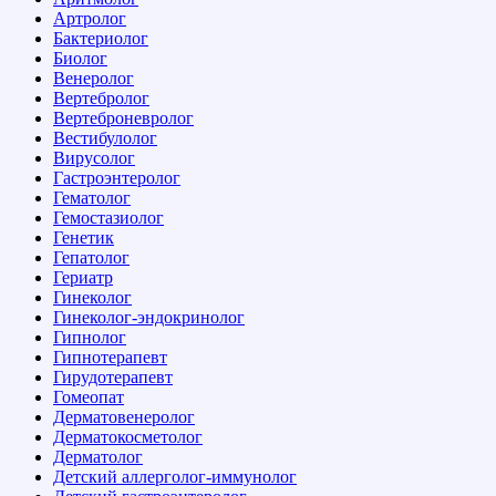
Артролог
Бактериолог
Биолог
Венеролог
Вертебролог
Вертеброневролог
Вестибулолог
Вирусолог
Гастроэнтеролог
Гематолог
Гемостазиолог
Генетик
Гепатолог
Гериатр
Гинеколог
Гинеколог-эндокринолог
Гипнолог
Гипнотерапевт
Гирудотерапевт
Гомеопат
Дерматовенеролог
Дерматокосметолог
Дерматолог
Детский аллерголог-иммунолог