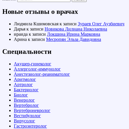
Новые отзывы о врачах
Людмила Кшимовская
к записи
Зураев Олег Аузбиевич
Дарья
к записи
Новикова Лилиана Николаевна
ираида
к записи
Локшина Ирина Марковна
Арина
к записи
Месропян Эльза Давидовна
Специальности
Акушер-гинеколог
Аллерголог-иммунолог
Анестезиолог-реаниматолог
Аритмолог
Артролог
Бактериолог
Биолог
Венеролог
Вертебролог
Вертеброневролог
Вестибулолог
Вирусолог
Гастроэнтеролог