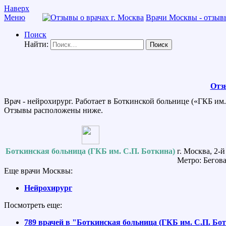
Наверх
Меню
Врачи Москвы - отзывы
Поиск
Найти:
Отз
Врач - нейрохирург. Работает в Боткинской больнице («ГКБ им.
Отзывы расположены ниже.
Боткинская больница (ГКБ им. С.П. Боткина)
г. Москва, 2-
Метро: Бегова
Еще врачи Москвы:
Нейрохирург
Посмотреть еще:
789 врачей в "Боткинская больница (ГКБ им. С.П. Бо