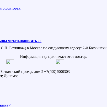
 о докторах.
ывы читать/написать »»
 С.П. Боткина») в Москве по следующему адресу: 2-й Боткинский
Информация где принимает этот доктор:
й Боткинский проезд, дом 5
+7(499)4900303
я; Динамо;
ткина)"