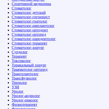
Спортивной медицины
Стоматолог
Стоматолог детский
Стоматолог-гигиенист
Стоматолог-гнатолог
Стоматолог-имплантолог
Стоматолог-ортодонт
Стоматолог-ортопед
Стоматолог-пародонтолог
Стоматолог-терапевт
Стоматолог-хирург
Сурдолог
Терапевт
Токсиколог
Торакальный хирург
Травматолог-ортопед
Трансплантолог
Трансфузиолог
Трихолог
УЗИ
Уролог
Уролог-андролог
Уролог-онколог
Физиотерапевт
Фитотерапевт