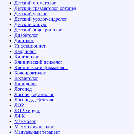
Детский стоматолог
Детский травматолог-ортопед
Детский уролог
Детский уролог-андролог
Детский хирург
Детский эндокринолог
Диабетолог
Диетолог
Инфекционист
Кардиолог
Кинезиолог
Клинический психолог
Клинический фармаколог
Колопроктолог
Косметолог
Липидолог
Логопед
Логопед-афазиолог
Логопед-дефектолог
ЛОР
ЛОР-хирург
ЛФК
Маммолог
Маммолог-онколог
Мануальный терапевт