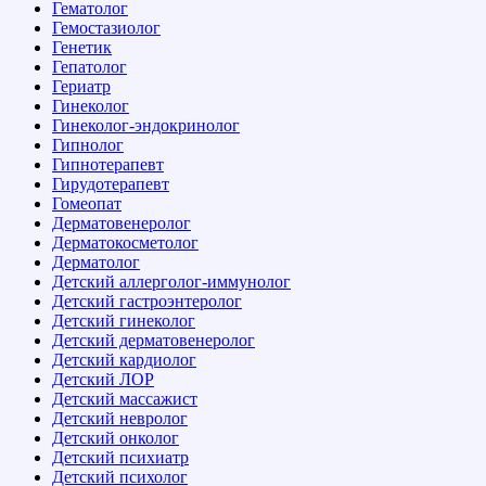
Гематолог
Гемостазиолог
Генетик
Гепатолог
Гериатр
Гинеколог
Гинеколог-эндокринолог
Гипнолог
Гипнотерапевт
Гирудотерапевт
Гомеопат
Дерматовенеролог
Дерматокосметолог
Дерматолог
Детский аллерголог-иммунолог
Детский гастроэнтеролог
Детский гинеколог
Детский дерматовенеролог
Детский кардиолог
Детский ЛОР
Детский массажист
Детский невролог
Детский онколог
Детский психиатр
Детский психолог