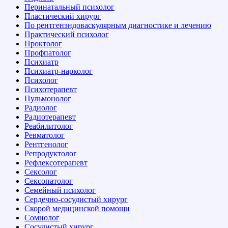
Перинатальный психолог
Пластический хирург
По рентгенэндоваскулярным диагностике и лечению
Практический психолог
Проктолог
Профпатолог
Психиатр
Психиатр-нарколог
Психолог
Психотерапевт
Пульмонолог
Радиолог
Радиотерапевт
Реабилитолог
Ревматолог
Рентгенолог
Репродуктолог
Рефлексотерапевт
Сексолог
Сексопатолог
Семейный психолог
Сердечно-сосудистый хирург
Скорой медицинской помощи
Сомнолог
Сосудистый хирург