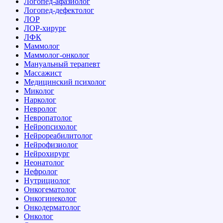
Логопед-афазиолог
Логопед-дефектолог
ЛОР
ЛОР-хирург
ЛФК
Маммолог
Маммолог-онколог
Мануальный терапевт
Массажист
Медицинский психолог
Миколог
Нарколог
Невролог
Невропатолог
Нейропсихолог
Нейрореабилитолог
Нейрофизиолог
Нейрохирург
Неонатолог
Нефролог
Нутрициолог
Онкогематолог
Онкогинеколог
Онкодерматолог
Онколог