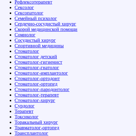
Рефлексотерапевт
Сексолог
Сексопатолог
Семейный психолог
Сердечно-сосудистый хирург
Скорой медицинской помощи
Сомнолог
Сосудистый хирург
Спортивной медицины
Стоматолог
Стоматолог детский
Стоматолог-гигиенист
Стоматолог-гнатолог
Стоматолог-имплантолог
Стоматолог-ортодонт
Стоматолог-ортопед
Стоматолог-пародонтолог
Стоматолог-терапевт
Стоматолог-хирург
Сурдолог
Терапевт
Токсиколог
Торакальный хирург
Травматолог-ортопед
Трансплантолог