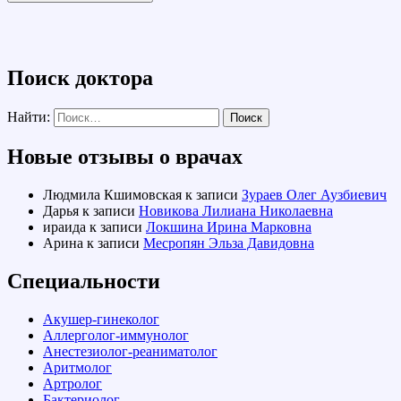
Поиск доктора
Найти:
Новые отзывы о врачах
Людмила Кшимовская
к записи
Зураев Олег Аузбиевич
Дарья
к записи
Новикова Лилиана Николаевна
ираида
к записи
Локшина Ирина Марковна
Арина
к записи
Месропян Эльза Давидовна
Специальности
Акушер-гинеколог
Аллерголог-иммунолог
Анестезиолог-реаниматолог
Аритмолог
Артролог
Бактериолог