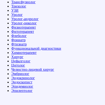
Трансфузиолог
Трихолог
УЗИ
Уролог
Уролог-андролог
Уролог-онколог
Физиотерапевт
Фитотерапевт
Флеболог
Фониатр
Фтизиатр
Функциональной диагностики
Химиотерапевт
Хирург
Цефалголог
Цитолог
Челюстно-лицевой хирург
Эмбриолог
Эндокринолог
Эндоскопист
Эпидемиолог
Эпилептолог