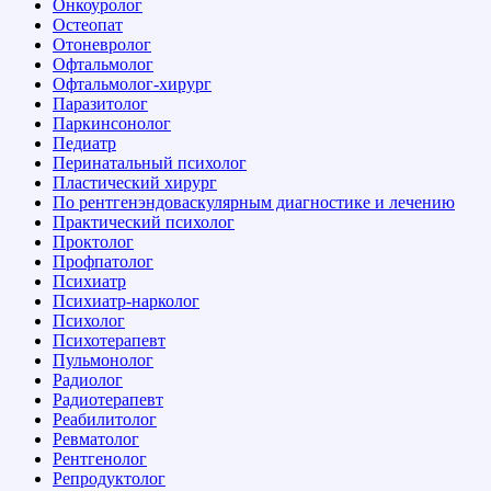
Онкоуролог
Остеопат
Отоневролог
Офтальмолог
Офтальмолог-хирург
Паразитолог
Паркинсонолог
Педиатр
Перинатальный психолог
Пластический хирург
По рентгенэндоваскулярным диагностике и лечению
Практический психолог
Проктолог
Профпатолог
Психиатр
Психиатр-нарколог
Психолог
Психотерапевт
Пульмонолог
Радиолог
Радиотерапевт
Реабилитолог
Ревматолог
Рентгенолог
Репродуктолог