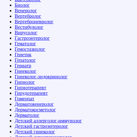
Биолог
Венеролог
Вертебролог
Вертеброневролог
Вестибулолог
Вирусолог
Гастроэнтеролог
Гематолог
Гемостазиолог
Генетик
Гепатолог
Гериатр
Гинеколог
Гинеколог-эндокринолог
Гипнолог
Гипнотерапевт
Гирудотерапевт
Гомеопат
Дерматовенеролог
Дерматокосметолог
Дерматолог
Детский аллерголог-иммунолог
Детский гастроэнтеролог
Детский гинеколог