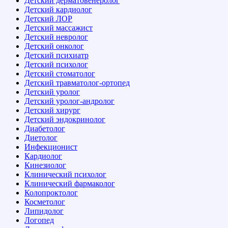
Детский дерматовенеролог
Детский кардиолог
Детский ЛОР
Детский массажист
Детский невролог
Детский онколог
Детский психиатр
Детский психолог
Детский стоматолог
Детский травматолог-ортопед
Детский уролог
Детский уролог-андролог
Детский хирург
Детский эндокринолог
Диабетолог
Диетолог
Инфекционист
Кардиолог
Кинезиолог
Клинический психолог
Клинический фармаколог
Колопроктолог
Косметолог
Липидолог
Логопед