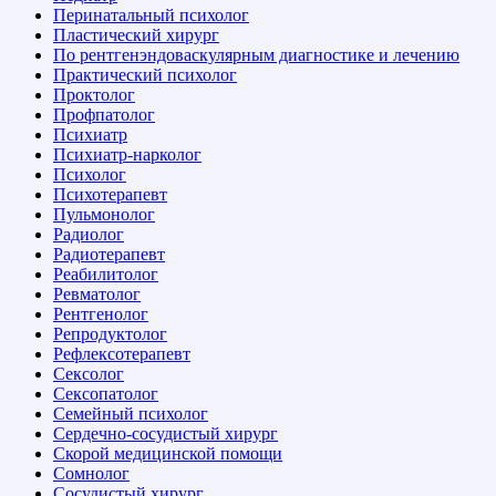
Перинатальный психолог
Пластический хирург
По рентгенэндоваскулярным диагностике и лечению
Практический психолог
Проктолог
Профпатолог
Психиатр
Психиатр-нарколог
Психолог
Психотерапевт
Пульмонолог
Радиолог
Радиотерапевт
Реабилитолог
Ревматолог
Рентгенолог
Репродуктолог
Рефлексотерапевт
Сексолог
Сексопатолог
Семейный психолог
Сердечно-сосудистый хирург
Скорой медицинской помощи
Сомнолог
Сосудистый хирург