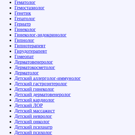
Гематолог
Гемостазиолог
Генетик
Гепатолог
Гериатр
Гинеколог
Гинеколог-эндокринолог
Гипнолог
Гипнотерапевт
Гирудотерапевт
Гомеопат
Дерматовенеролог
Дерматокосметолог
Дерматолог
Детский аллерголог-иммунолог
Детский гастроэнтеролог
Детский гинеколог
Детский дерматовенеролог
Детский кардиолог
Детский ЛОР
Детский массажист
Детский невролог
Детский онколог
Детский психиатр
Детский психолог