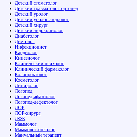
Детский стоматолог
Детский травматолог-ортопед
Детский уролог
Детский уролог-андролог
Детский хирург
Детский эндокринолог
Диабетолог
Диетолог
Инфекционист
Кардиолог
Кинезиолог
Клинический психолог
Клинический фармаколог
Колопроктолог
Косметолог
Липидолог
Логопед
Логопед-афазиолог
Логопед-дефектолог
ЛОР
ЛОР-хирург
ЛФК
Маммолог
Маммолог-онколог
Мануальный терапевт