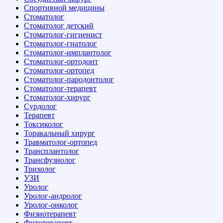
Спортивной медицины
Стоматолог
Стоматолог детский
Стоматолог-гигиенист
Стоматолог-гнатолог
Стоматолог-имплантолог
Стоматолог-ортодонт
Стоматолог-ортопед
Стоматолог-пародонтолог
Стоматолог-терапевт
Стоматолог-хирург
Сурдолог
Терапевт
Токсиколог
Торакальный хирург
Травматолог-ортопед
Трансплантолог
Трансфузиолог
Трихолог
УЗИ
Уролог
Уролог-андролог
Уролог-онколог
Физиотерапевт
Фитотерапевт