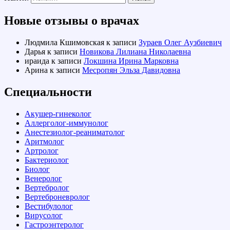
Новые отзывы о врачах
Людмила Кшимовская
к записи
Зураев Олег Аузбиевич
Дарья
к записи
Новикова Лилиана Николаевна
ираида
к записи
Локшина Ирина Марковна
Арина
к записи
Месропян Эльза Давидовна
Специальности
Акушер-гинеколог
Аллерголог-иммунолог
Анестезиолог-реаниматолог
Аритмолог
Артролог
Бактериолог
Биолог
Венеролог
Вертебролог
Вертеброневролог
Вестибулолог
Вирусолог
Гастроэнтеролог