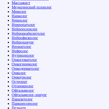
Массажист
Медицинский психолог
Миколог
Нарколог
Невролог
Невропатолог
Нейропсихолог
Нейрореабилитолог
Нейрофизиолог
Нейрохирург
Неонатолог
Нефролог
Нутрициолог
Онкогематолог
Онкогинеколог
Онкодерматолог
Онколог
Онкоуролог
Остеопат
Отоневролог
Офтальмолог
Офтальмолог-хирург
Паразитолог
Паркинсонолог
Педиатр