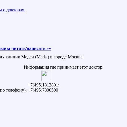
 о докторах.
ывы читать/написать »»
ких клиник Медси (Medsi) в городе Москва.
Информация где принимает этот доктор:
+7(495)1812801;
по телефону);
+7(495)7800500