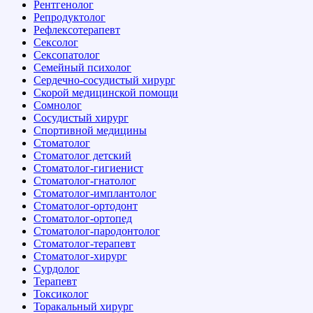
Рентгенолог
Репродуктолог
Рефлексотерапевт
Сексолог
Сексопатолог
Семейный психолог
Сердечно-сосудистый хирург
Скорой медицинской помощи
Сомнолог
Сосудистый хирург
Спортивной медицины
Стоматолог
Стоматолог детский
Стоматолог-гигиенист
Стоматолог-гнатолог
Стоматолог-имплантолог
Стоматолог-ортодонт
Стоматолог-ортопед
Стоматолог-пародонтолог
Стоматолог-терапевт
Стоматолог-хирург
Сурдолог
Терапевт
Токсиколог
Торакальный хирург