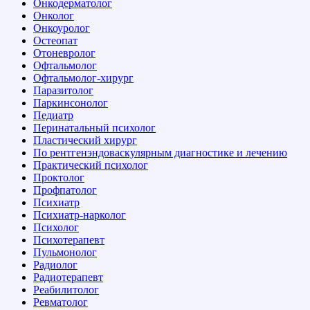
Онкодерматолог
Онколог
Онкоуролог
Остеопат
Отоневролог
Офтальмолог
Офтальмолог-хирург
Паразитолог
Паркинсонолог
Педиатр
Перинатальный психолог
Пластический хирург
По рентгенэндоваскулярным диагностике и лечению
Практический психолог
Проктолог
Профпатолог
Психиатр
Психиатр-нарколог
Психолог
Психотерапевт
Пульмонолог
Радиолог
Радиотерапевт
Реабилитолог
Ревматолог