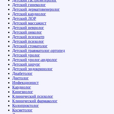
Детский гастроэнтеролог
Детский гинеколог
Детский дерматовенеролог
Детский кардиолог
Детский ЛОР
Детский массажист
Детский невролог
Детский онколог
Детский психиатр
Детский психолог
Детский стоматолог
Детский травматолог-ортопед
Детский уролог
Детский уролог-андролог
Детский хирург
Детский эндокринолог
Диабетолог
Диетолог
Инфекционист
Кардиолог
Кинезиолог
Клинический психолог
Клинический фармаколог
Колопроктолог
Косметолог