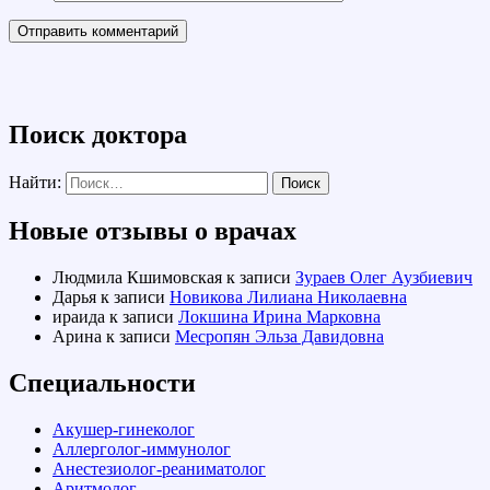
Поиск доктора
Найти:
Новые отзывы о врачах
Людмила Кшимовская
к записи
Зураев Олег Аузбиевич
Дарья
к записи
Новикова Лилиана Николаевна
ираида
к записи
Локшина Ирина Марковна
Арина
к записи
Месропян Эльза Давидовна
Специальности
Акушер-гинеколог
Аллерголог-иммунолог
Анестезиолог-реаниматолог
Аритмолог