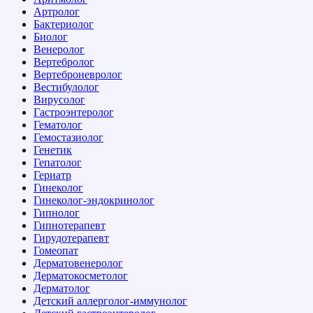
Артролог
Бактериолог
Биолог
Венеролог
Вертебролог
Вертеброневролог
Вестибулолог
Вирусолог
Гастроэнтеролог
Гематолог
Гемостазиолог
Генетик
Гепатолог
Гериатр
Гинеколог
Гинеколог-эндокринолог
Гипнолог
Гипнотерапевт
Гирудотерапевт
Гомеопат
Дерматовенеролог
Дерматокосметолог
Дерматолог
Детский аллерголог-иммунолог