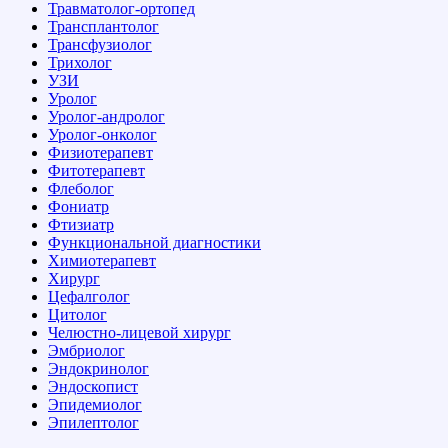
Травматолог-ортопед
Трансплантолог
Трансфузиолог
Трихолог
УЗИ
Уролог
Уролог-андролог
Уролог-онколог
Физиотерапевт
Фитотерапевт
Флеболог
Фониатр
Фтизиатр
Функциональной диагностики
Химиотерапевт
Хирург
Цефалголог
Цитолог
Челюстно-лицевой хирург
Эмбриолог
Эндокринолог
Эндоскопист
Эпидемиолог
Эпилептолог