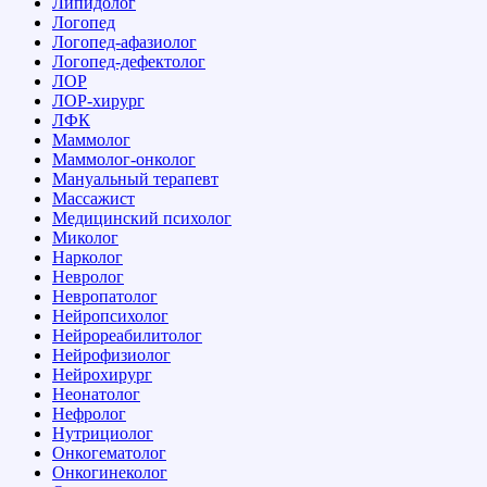
Липидолог
Логопед
Логопед-афазиолог
Логопед-дефектолог
ЛОР
ЛОР-хирург
ЛФК
Маммолог
Маммолог-онколог
Мануальный терапевт
Массажист
Медицинский психолог
Миколог
Нарколог
Невролог
Невропатолог
Нейропсихолог
Нейрореабилитолог
Нейрофизиолог
Нейрохирург
Неонатолог
Нефролог
Нутрициолог
Онкогематолог
Онкогинеколог