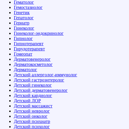
Гематолог
Гемостазиолог
Генетик
Гепатолог
Гериатр
Гинеколог
Гинеколог-эндокринолог
Гипнолог
Гипнотерапевт
Гирудотерапевт
Гомеопат
Дерматовенеролог
Дерматокосметолог
Дерматолог
Детский аллерголог-иммунолог
Детский гастроэнтеролог
Детский гинеколог
Детский дерматовенеролог
Детский кардиолог
Детский ЛОР
Детский массажист
Детский невролог
Детский онколог
Детский психиатр
Детский психолог