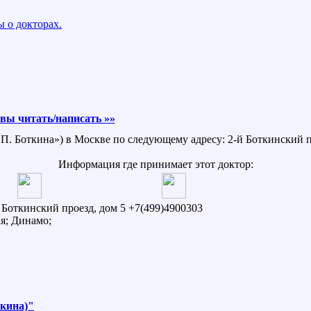
 о докторах.
вы читать/написать »»
.П. Боткина») в Москве по следующему адресу: 2-й Боткинский пр
Информация где принимает этот доктор:
й Боткинский проезд, дом 5
+7(499)4900303
я; Динамо;
ткина)"