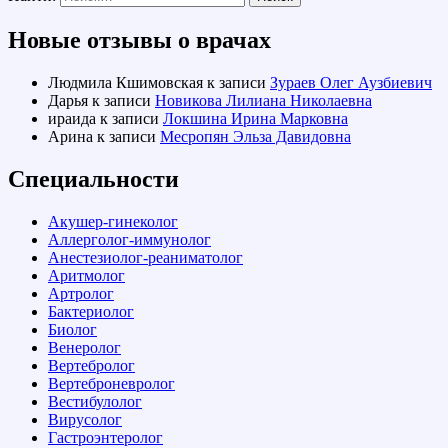
Новые отзывы о врачах
Людмила Кшимовская
к записи
Зураев Олег Аузбиевич
Дарья
к записи
Новикова Лилиана Николаевна
ираида
к записи
Локшина Ирина Марковна
Арина
к записи
Месропян Эльза Давидовна
Специальности
Акушер-гинеколог
Аллерголог-иммунолог
Анестезиолог-реаниматолог
Аритмолог
Артролог
Бактериолог
Биолог
Венеролог
Вертебролог
Вертеброневролог
Вестибулолог
Вирусолог
Гастроэнтеролог