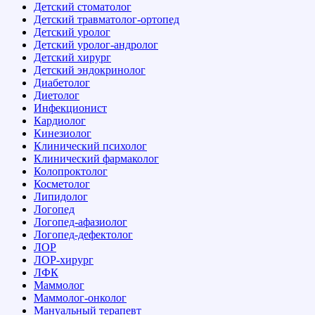
Детский стоматолог
Детский травматолог-ортопед
Детский уролог
Детский уролог-андролог
Детский хирург
Детский эндокринолог
Диабетолог
Диетолог
Инфекционист
Кардиолог
Кинезиолог
Клинический психолог
Клинический фармаколог
Колопроктолог
Косметолог
Липидолог
Логопед
Логопед-афазиолог
Логопед-дефектолог
ЛОР
ЛОР-хирург
ЛФК
Маммолог
Маммолог-онколог
Мануальный терапевт