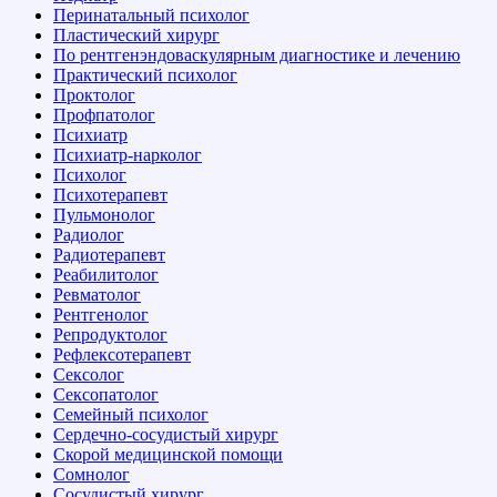
Перинатальный психолог
Пластический хирург
По рентгенэндоваскулярным диагностике и лечению
Практический психолог
Проктолог
Профпатолог
Психиатр
Психиатр-нарколог
Психолог
Психотерапевт
Пульмонолог
Радиолог
Радиотерапевт
Реабилитолог
Ревматолог
Рентгенолог
Репродуктолог
Рефлексотерапевт
Сексолог
Сексопатолог
Семейный психолог
Сердечно-сосудистый хирург
Скорой медицинской помощи
Сомнолог
Сосудистый хирург