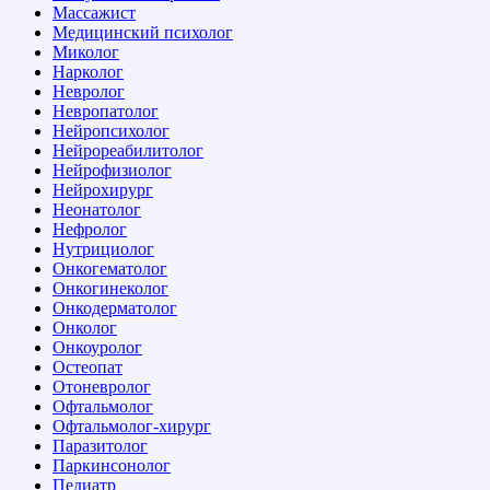
Массажист
Медицинский психолог
Миколог
Нарколог
Невролог
Невропатолог
Нейропсихолог
Нейрореабилитолог
Нейрофизиолог
Нейрохирург
Неонатолог
Нефролог
Нутрициолог
Онкогематолог
Онкогинеколог
Онкодерматолог
Онколог
Онкоуролог
Остеопат
Отоневролог
Офтальмолог
Офтальмолог-хирург
Паразитолог
Паркинсонолог
Педиатр