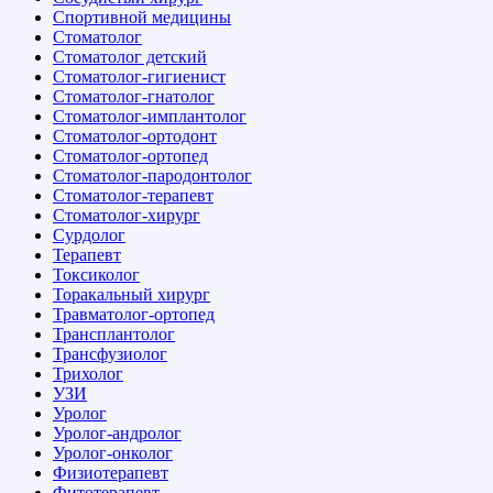
Спортивной медицины
Стоматолог
Стоматолог детский
Стоматолог-гигиенист
Стоматолог-гнатолог
Стоматолог-имплантолог
Стоматолог-ортодонт
Стоматолог-ортопед
Стоматолог-пародонтолог
Стоматолог-терапевт
Стоматолог-хирург
Сурдолог
Терапевт
Токсиколог
Торакальный хирург
Травматолог-ортопед
Трансплантолог
Трансфузиолог
Трихолог
УЗИ
Уролог
Уролог-андролог
Уролог-онколог
Физиотерапевт
Фитотерапевт