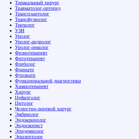
Торакальный хирург
Травматолог-ортопед
Трансплантолог
Трансфузиолог
Трихолог
УЗИ
Уролог
Уролог-андролог
Уролог-онколог
Физиотерапевт
Фитотерапевт
Флеболог
Фониатр
Фтизиатр
Функциональной диагностики
Химиотерапевт
Хирург
Цефалголог
Цитолог
Челюстно-лицевой хирург
Эмбриолог
Эндокринолог
Эндоскопист
Эпидемиолог
Эпилептолог