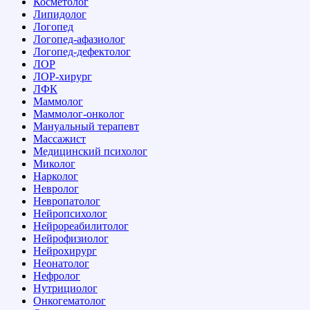
Косметолог
Липидолог
Логопед
Логопед-афазиолог
Логопед-дефектолог
ЛОР
ЛОР-хирург
ЛФК
Маммолог
Маммолог-онколог
Мануальный терапевт
Массажист
Медицинский психолог
Миколог
Нарколог
Невролог
Невропатолог
Нейропсихолог
Нейрореабилитолог
Нейрофизиолог
Нейрохирург
Неонатолог
Нефролог
Нутрициолог
Онкогематолог