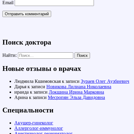
Email
Поиск доктора
Найти:
Новые отзывы о врачах
Людмила Кшимовская
к записи
Зураев Олег Аузбиевич
Дарья
к записи
Новикова Лилиана Николаевна
ираида
к записи
Локшина Ирина Марковна
Арина
к записи
Месропян Эльза Давидовна
Специальности
Акушер-гинеколог
Аллерголог-иммунолог
Анестезиолог-реаниматолог