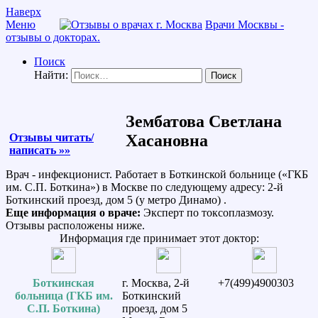
Наверх
Меню
Врачи Москвы -
отзывы о докторах.
Поиск
Найти:
Зембатова Светлана
Отзывы читать/
Хасановна
написать »»
Врач - инфекционист. Работает в Боткинской больнице («ГКБ
им. С.П. Боткина») в Москве по следующему адресу: 2-й
Боткинский проезд, дом 5 (у метро Динамо) .
Еще информация о враче:
Эксперт по токсоплазмозу.
Отзывы расположены ниже.
Информация где принимает этот доктор:
Боткинская
г. Москва, 2-й
+7(499)4900303
больница (ГКБ им.
Боткинский
С.П. Боткина)
проезд, дом 5