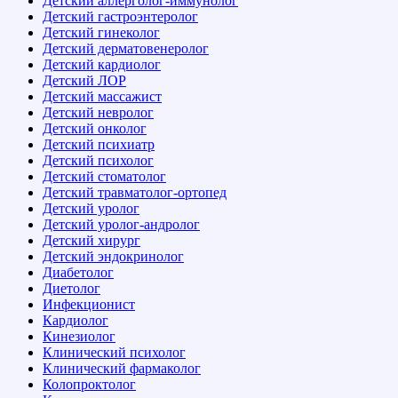
Детский аллерголог-иммунолог
Детский гастроэнтеролог
Детский гинеколог
Детский дерматовенеролог
Детский кардиолог
Детский ЛОР
Детский массажист
Детский невролог
Детский онколог
Детский психиатр
Детский психолог
Детский стоматолог
Детский травматолог-ортопед
Детский уролог
Детский уролог-андролог
Детский хирург
Детский эндокринолог
Диабетолог
Диетолог
Инфекционист
Кардиолог
Кинезиолог
Клинический психолог
Клинический фармаколог
Колопроктолог