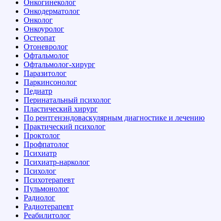
Онкогинеколог
Онкодерматолог
Онколог
Онкоуролог
Остеопат
Отоневролог
Офтальмолог
Офтальмолог-хирург
Паразитолог
Паркинсонолог
Педиатр
Перинатальный психолог
Пластический хирург
По рентгенэндоваскулярным диагностике и лечению
Практический психолог
Проктолог
Профпатолог
Психиатр
Психиатр-нарколог
Психолог
Психотерапевт
Пульмонолог
Радиолог
Радиотерапевт
Реабилитолог