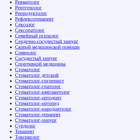
Ревматолог
Рентгенолог
Репродуктолог
Рефлексотерапевт
Сексолог
Сексопатолог
Семейный психолог
Сердечно-сосудистый хирург
Скорой медицинской помощи
Сомнолог
Сосудистый хирург
Спортивной медицины
Стоматолог
Стоматолог детский
Стоматолог-гигиенист
Стоматолог-гнатолог
Стоматолог-имплантолог
Стоматолог-ортодонт
Стоматолог-ортопед
Стоматолог-пародонтолог
Стоматолог-терапевт
Стоматолог-хирург
Сурдолог
Терапевт
Токсиколог