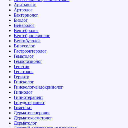
Аритмолог
Артролог
Бактериолог
Биолог
Венеролог
Вертебролог
Вертеброневролог
Вестибулолог
Вирусолог
Гастроэнтеролог
Гематолог
Гемостазиолог
Генетик
Гепатолог
Гериатр
Гинеколог
Гинеколог-эндокринолог
Гипнолог
Гипнотерапевт
Гирудотерапевт
Гомеопат
Дерматовенеролог
Дерматокосметолог
Дерматолог