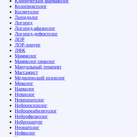
Клинический фармаколог
Колопроктолог
Косметолог
Липидолог
Логопед
Логопед-афазиолог
Логопед-дефектолог
ЛОР
ЛОР-хирург
ЛФК
Маммолог
Маммолог-онколог
Мануальный терапевт
Массажист
Медицинский психолог
Миколог
Нарколог
Невролог
Невропатолог
Нейропсихолог
Нейрореабилитолог
Нейрофизиолог
Нейрохирург
Неонатолог
Нефролог