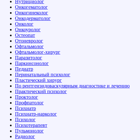
Нутрициолог
Онкогематолог
Онкогинеколог
Онкодерматолог
Онколог
Онкоуролог
Остеопат
Отоневролог
Офтальмолог
Офтальмолог-хирург
Паразитолог
Паркинсонолог
Педиатр
Перинатальный психолог
Пластический хирург
По рентгенэндоваскулярным диагностике и лечению
Практический психолог
Проктолог
Профпатолог
Психиатр
Психиатр-нарколог
Психолог
Психотерапевт
Пульмонолог
Радиолог