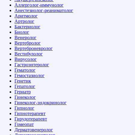
Аллерголог-иммунолог
Анестезиолог-реаниматолог
Аритмолог
Артролог
Бактериолог
Биолог
Венеролог
Вертебролог
Вертеброневролог
Вестибулолог
Вирусолог
Гастроэнтеролог
Гематолог
Гемостазиолог
Генетик
Гепатолог
Гериатр
Гинеколог
Гинеколог-эндокринолог
Гипнолог
Гипнотерапевт
Гирудотерапевт
Гомеопат
Дерматовенеролог