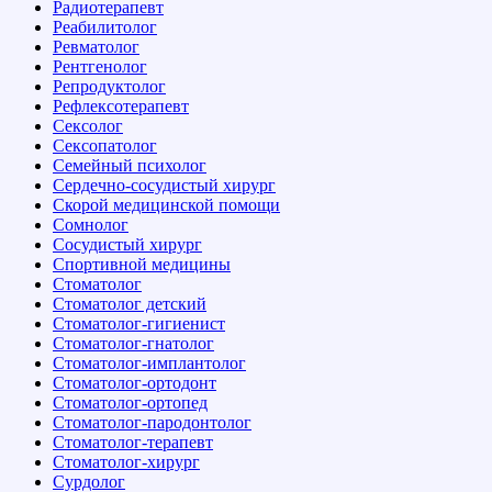
Радиотерапевт
Реабилитолог
Ревматолог
Рентгенолог
Репродуктолог
Рефлексотерапевт
Сексолог
Сексопатолог
Семейный психолог
Сердечно-сосудистый хирург
Скорой медицинской помощи
Сомнолог
Сосудистый хирург
Спортивной медицины
Стоматолог
Стоматолог детский
Стоматолог-гигиенист
Стоматолог-гнатолог
Стоматолог-имплантолог
Стоматолог-ортодонт
Стоматолог-ортопед
Стоматолог-пародонтолог
Стоматолог-терапевт
Стоматолог-хирург
Сурдолог