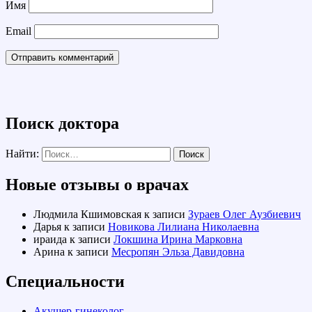
Имя
Email
Поиск доктора
Найти:
Новые отзывы о врачах
Людмила Кшимовская
к записи
Зураев Олег Аузбиевич
Дарья
к записи
Новикова Лилиана Николаевна
ираида
к записи
Локшина Ирина Марковна
Арина
к записи
Месропян Эльза Давидовна
Специальности
Акушер-гинеколог