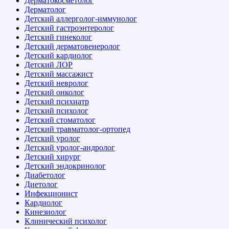
Дерматокосметолог
Дерматолог
Детский аллерголог-иммунолог
Детский гастроэнтеролог
Детский гинеколог
Детский дерматовенеролог
Детский кардиолог
Детский ЛОР
Детский массажист
Детский невролог
Детский онколог
Детский психиатр
Детский психолог
Детский стоматолог
Детский травматолог-ортопед
Детский уролог
Детский уролог-андролог
Детский хирург
Детский эндокринолог
Диабетолог
Диетолог
Инфекционист
Кардиолог
Кинезиолог
Клинический психолог