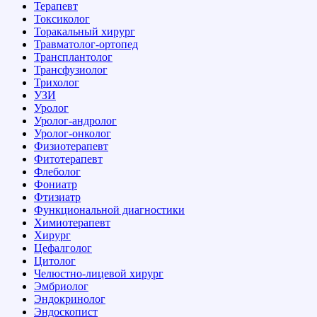
Терапевт
Токсиколог
Торакальный хирург
Травматолог-ортопед
Трансплантолог
Трансфузиолог
Трихолог
УЗИ
Уролог
Уролог-андролог
Уролог-онколог
Физиотерапевт
Фитотерапевт
Флеболог
Фониатр
Фтизиатр
Функциональной диагностики
Химиотерапевт
Хирург
Цефалголог
Цитолог
Челюстно-лицевой хирург
Эмбриолог
Эндокринолог
Эндоскопист